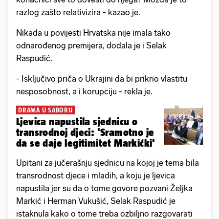
razlog zašto relativizira - kazao je.
Nikada u povijesti Hrvatska nije imala tako
odnarođenog premijera, dodala je i Selak
Raspudić.
- Isključivo priča o Ukrajini da bi prikrio vlastitu
nesposobnost, a i korupciju - rekla je.
DRAMA U SABORU
Ljevica napustila sjednicu o
transrodnoj djeci: 'Sramotno je
da se daje legitimitet Markićki'
Upitani za jučerašnju sjednicu na kojoj je tema bila
transrodnost djece i mladih, a koju je ljevica
napustila jer su da o tome govore pozvani Željka
Markić i Herman Vukušić, Selak Raspudić je
istaknula kako o tome treba ozbiljno razgovarati