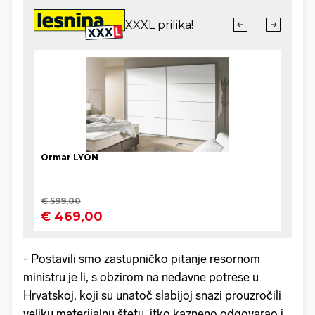
- Postavili smo zastupničko pitanje resornom
ministru je li, s obzirom na nedavne potrese u
Hrvatskoj, koji su unatoč slabijoj snazi prouzročili
veliku materijalnu štetu, itko kazneno odgovarao i