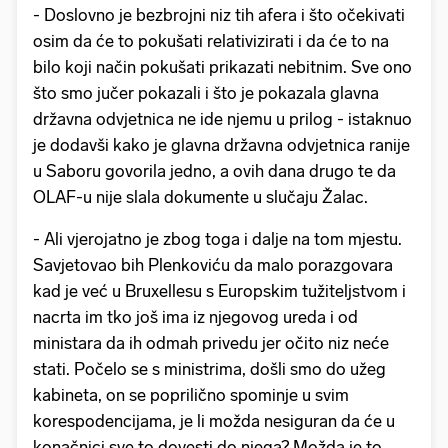
- Doslovno je bezbrojni niz tih afera i što očekivati
osim da će to pokušati relativizirati i da će to na
bilo koji način pokušati prikazati nebitnim. Sve ono
što smo jučer pokazali i što je pokazala glavna
državna odvjetnica ne ide njemu u prilog - istaknuo
je dodavši kako je glavna državna odvjetnica ranije
u Saboru govorila jedno, a ovih dana drugo te da
OLAF-u nije slala dokumente u slučaju Žalac.
- Ali vjerojatno je zbog toga i dalje na tom mjestu.
Savjetovao bih Plenkoviću da malo porazgovara
kad je već u Bruxellesu s Europskim tužiteljstvom i
nacrta im tko još ima iz njegovog ureda i od
ministara da ih odmah privedu jer očito niz neće
stati. Počelo se s ministrima, došli smo do užeg
kabineta, on se poprilično spominje u svim
korespodencijama, je li možda nesiguran da će u
konačnici sve to dovesti do njega? Možda je to