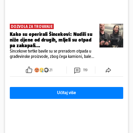
DOZVOLA ZA TROVANJE
Kako su operirali Šincekovi: Nudili su
niže cijene od drugih, mljeli su otpad
pa zakapali...
Šincekove tvrtke bavile su se preradom otpada u
građevinske proizvode, zbog čega kamioni, bale
plastike i samljeveni materijal dugo nisu izazivali
sumnju
21
119
Učitaj više