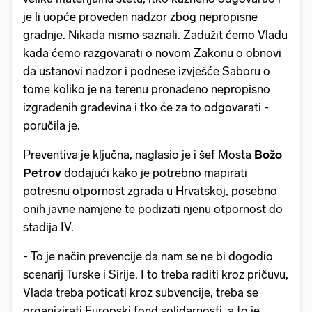
je li uopće proveden nadzor zbog nepropisne
gradnje. Nikada nismo saznali. Zadužit ćemo Vladu
kada ćemo razgovarati o novom Zakonu o obnovi
da ustanovi nadzor i podnese izvješće Saboru o
tome koliko je na terenu pronađeno nepropisno
izgrađenih građevina i tko će za to odgovarati -
poručila je.
Preventiva je ključna, naglasio je i šef Mosta
Božo
Petrov
dodajući kako je potrebno mapirati
potresnu otpornost zgrada u Hrvatskoj, posebno
onih javne namjene te podizati njenu otpornost do
stadija IV.
- To je način prevencije da nam se ne bi dogodio
scenarij Turske i Sirije. I to treba raditi kroz pričuvu,
Vlada treba poticati kroz subvencije, treba se
organizirati Europski fond solidarnosti, a to je