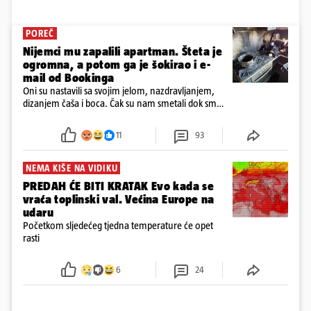
POREČ
Nijemci mu zapalili apartman. Šteta je
ogromna, a potom ga je šokirao i e-
mail od Bookinga
Oni su nastavili sa svojim jelom, nazdravljanjem,
dizanjem čaša i boca. Čak su nam smetali dok smo
u panici kupili crijeva kako bismo pokušali ugasiti
požar, rekao je vlasnik
11
93
NEMA KIŠE NA VIDIKU
PREDAH ĆE BITI KRATAK Evo kada se
vraća toplinski val. Većina Europe na
udaru
Početkom sljedećeg tjedna temperature će opet
rasti
6
24