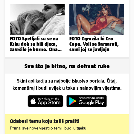
mu mnoge komplikacije
FOTO Spetljali su se na
FOTO Zgrozila bi Cro
Krku dok su bili djeca,
Copa. Voli se šamarati,
završilo je burno. Ona
sami joj se javljaju
sad želi 50 milijuna eura
Sve što je bitno, na dohvat ruke
Skini aplikaciju za najbolje iskustvo portala. Čitaj,
komentiraj i budi uvijek u toku s najnovijim vijestima.
Odaberi temu koju želiš pratiti
Primaj sve nove vijesti o temi i budi u tijeku