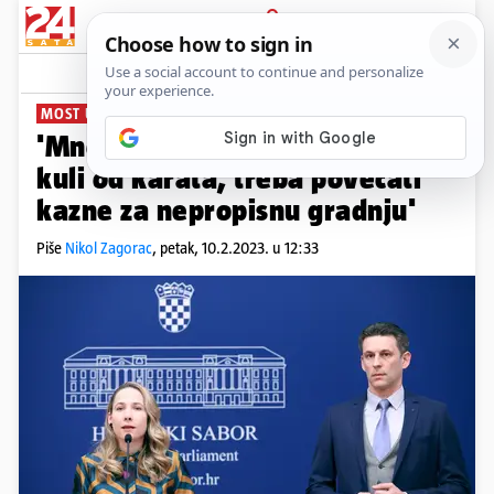
PRIJAVA
News
Komentari
2
MOST U SABORU:
'Mnogi ne znaju da spavaju na
kuli od karata, treba povećati
kazne za nepropisnu gradnju'
Piše
Nikol Zagorac
,
petak, 10.2.2023. u 12:33