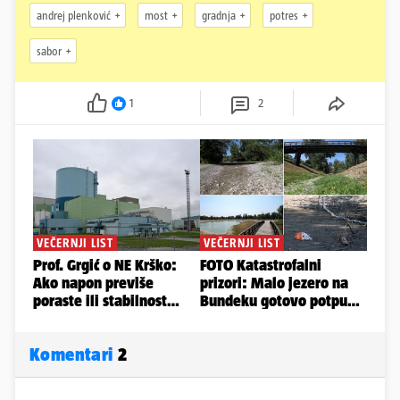
andrej plenković
most
gradnja
potres
sabor
1
2
Komentari
2