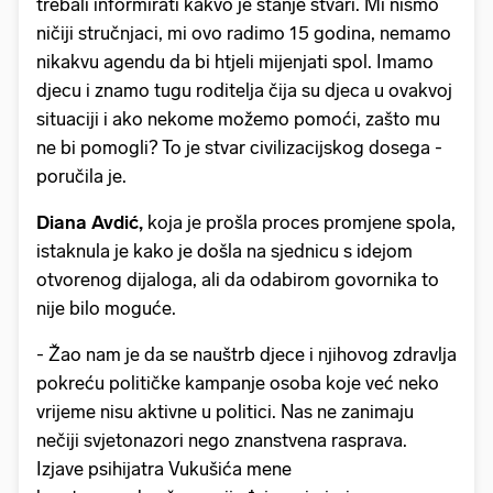
trebali informirati kakvo je stanje stvari. Mi nismo
ničiji stručnjaci, mi ovo radimo 15 godina, nemamo
nikakvu agendu da bi htjeli mijenjati spol. Imamo
djecu i znamo tugu roditelja čija su djeca u ovakvoj
situaciji i ako nekome možemo pomoći, zašto mu
ne bi pomogli? To je stvar civilizacijskog dosega -
poručila je.
Diana Avdić,
koja je prošla proces promjene spola,
istaknula je kako je došla na sjednicu s idejom
otvorenog dijaloga, ali da odabirom govornika to
nije bilo moguće.
- Žao nam je da se nauštrb djece i njihovog zdravlja
pokreću političke kampanje osoba koje već neko
vrijeme nisu aktivne u politici. Nas ne zanimaju
nečiji svjetonazori nego znanstvena rasprava.
Izjave psihijatra Vukušića mene