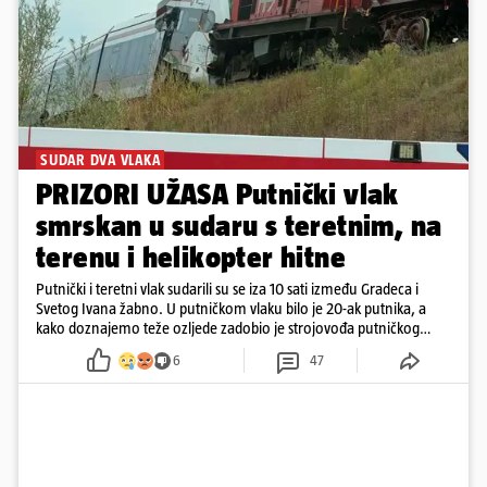
SUDAR DVA VLAKA
PRIZORI UŽASA Putnički vlak
smrskan u sudaru s teretnim, na
terenu i helikopter hitne
Putnički i teretni vlak sudarili su se iza 10 sati između Gradeca i
Svetog Ivana žabno. U putničkom vlaku bilo je 20-ak putnika, a
kako doznajemo teže ozljede zadobio je strojovođa putničkog
vlaka. Zatvoren je promet, a fotoreporteri Prigorskog objavili su
6
47
prve snimke s mjesta sudara