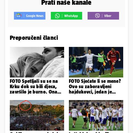
Prati naše kanale
Preporučeni članci
FOTO Spetljali su se na
FOTO Sjećate li se mene?
Krku dok su bili djeca,
Ovo su zaboravljeni
završilo je burno. Ona
hajdukovci, jedan je
sad želi 50 milijuna eura
napuhao 3,3 promila...