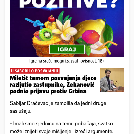
Igre na sreću mogu izazvati ovisnost. 18+
U SABORU O POSVAJANJU
Miletić temom posvajanja djece
razljutio zastupnike, Zekanović
podnio prijavu protiv Grbina
Sabljar Dračevac je zamolila da jedni druge
saslušaju.
- Imali smo sjednicu na temu pobačaja, svatko
može iznijeti svoje mišljenje i izreći argumente.