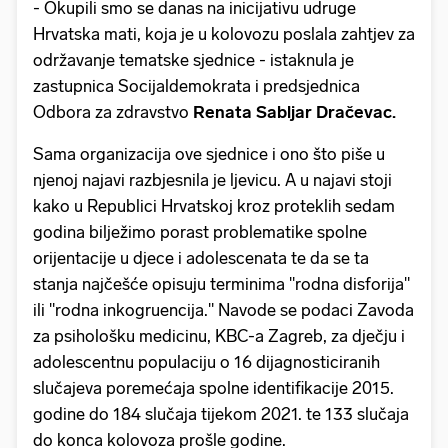
- Okupili smo se danas na inicijativu udruge
Hrvatska mati, koja je u kolovozu poslala zahtjev za
održavanje tematske sjednice - istaknula je
zastupnica Socijaldemokrata i predsjednica
Odbora za zdravstvo
Renata Sabljar Dračevac.
Sama organizacija ove sjednice i ono što piše u
njenoj najavi razbjesnila je ljevicu. A u najavi stoji
kako u Republici Hrvatskoj kroz proteklih sedam
godina bilježimo porast problematike spolne
orijentacije u djece i adolescenata te da se ta
stanja najčešće opisuju terminima "rodna disforija"
ili "rodna inkogruencija." Navode se podaci Zavoda
za psihološku medicinu, KBC-a Zagreb, za dječju i
adolescentnu populaciju o 16 dijagnosticiranih
slučajeva poremećaja spolne identifikacije 2015.
godine do 184 slučaja tijekom 2021. te 133 slučaja
do konca kolovoza prošle godine.