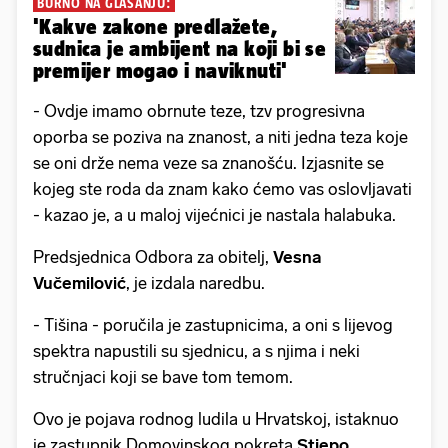
BURNO NA GLASANJU:
'Kakve zakone predlažete,
sudnica je ambijent na koji bi se
premijer mogao i naviknuti'
- Ovdje imamo obrnute teze, tzv progresivna
oporba se poziva na znanost, a niti jedna teza koje
se oni drže nema veze sa znanošću. Izjasnite se
kojeg ste roda da znam kako ćemo vas oslovljavati
- kazao je, a u maloj vijećnici je nastala halabuka.
Predsjednica Odbora za obitelj,
Vesna
Vučemilović
, je izdala naredbu.
- Tišina - poručila je zastupnicima, a oni s lijevog
spektra napustili su sjednicu, a s njima i neki
stručnjaci koji se bave tom temom.
Ovo je pojava rodnog ludila u Hrvatskoj, istaknuo
je zastupnik Domovinskog pokreta
Stjepo