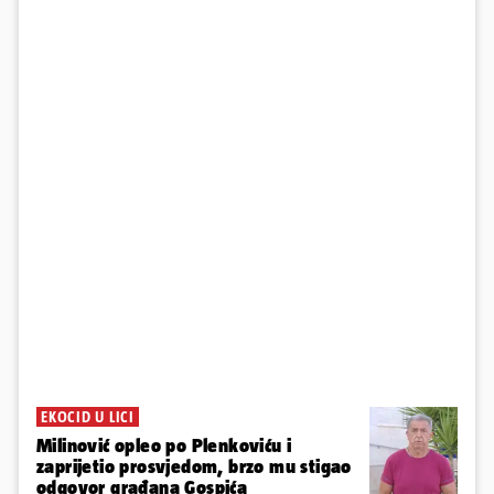
EKOCID U LICI
Milinović opleo po Plenkoviću i
zaprijetio prosvjedom, brzo mu stigao
odgovor građana Gospića