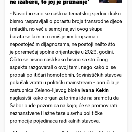
ne izaberu, to joj je priznanje'
- Navodno smo se našli na tematskoj sjednici kako
bismo raspravljali o porastu broja transrodne djece
i mladih, no već u samoj najavi ovog skupa
barata se lažnim i izmišljenim brojkama i
nepostojećim dijagnozama, ne postoji nešto što
je poremećaj spolne orijentacije u 2023. godini.
Očito se nismo našli kako bismo sa stručnog
aspekta razgovarali o ovoj temi, nego kako bi se
propali političari homofobnih, šovinističkih stavova
pokušali vratiti u politički mainstream - poručila je
zastupnica Zeleno-lijevog bloka
Ivana Kekin
naglasivši kako organizatorima ide na sramotu da
Sabor bude pozornica na kojoj će se promovirati
neznanstvene i lažne teze u svrhu političke
promocije pojedinaca radikalnih stavova.