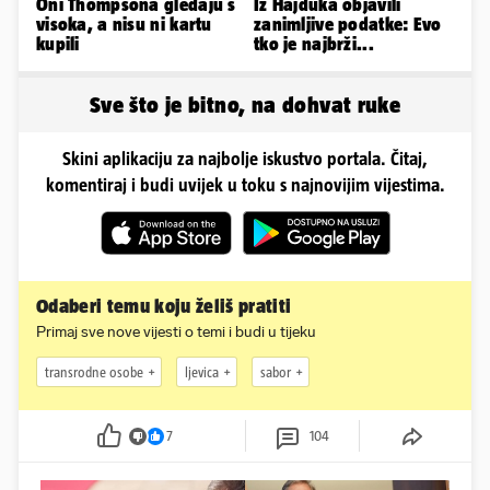
Oni Thompsona gledaju s
Iz Hajduka objavili
visoka, a nisu ni kartu
zanimljive podatke: Evo
kupili
tko je najbrži...
Sve što je bitno, na dohvat ruke
Skini aplikaciju za najbolje iskustvo portala. Čitaj,
komentiraj i budi uvijek u toku s najnovijim vijestima.
Odaberi temu koju želiš pratiti
Primaj sve nove vijesti o temi i budi u tijeku
transrodne osobe
ljevica
sabor
7
104