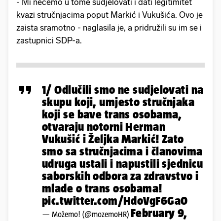
- Mi nećemo u tome sudjelovati i dati legitimitet
kvazi stručnjacima poput Markić i Vukušića. Ovo je
zaista sramotno - naglasila je, a pridružili su im se i
zastupnici SDP-a.
1/ Odlučili smo ne sudjelovati na
skupu koji, umjesto stručnjaka
koji se bave trans osobama,
otvaraju notorni Herman
Vukušić i Željka Markić! Zato
smo sa stručnjacima i članovima
udruga ustali i napustili sjednicu
saborskih odbora za zdravstvo i
mlade o trans osobama!
pic.twitter.com/HdoVgF6Ga0
February 9,
— Možemo! (@mozemoHR)