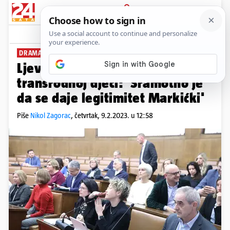
PRIJAVA
News
Komentari
104
DRAMA U SABORU
Ljevica napustila sjednicu o
transrodnoj djeci: 'Sramotno je
da se daje legitimitet Markićki'
Piše
Nikol Zagorac
,
četvrtak, 9.2.2023. u 12:58