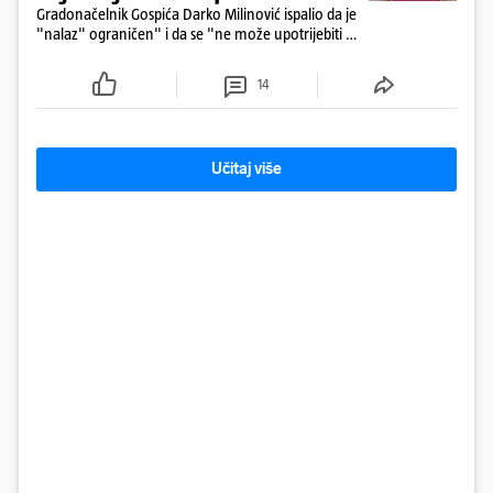
Gradonačelnik Gospića Darko Milinović ispalio da je
"nalaz" ograničen" i da se "ne može upotrijebiti za
sudske sporove". Građani Gospića ga podsjetili da
ga je naručio Uskok i da je dio spisa
14
Učitaj više