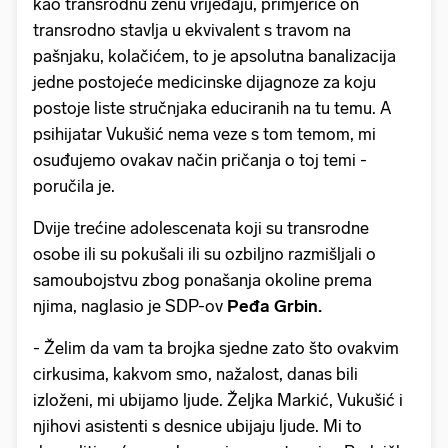
kao transrodnu ženu vrijeđaju, primjerice on
transrodno stavlja u ekvivalent s travom na
pašnjaku, kolačićem, to je apsolutna banalizacija
jedne postojeće medicinske dijagnoze za koju
postoje liste stručnjaka educiranih na tu temu. A
psihijatar Vukušić nema veze s tom temom, mi
osuđujemo ovakav način pričanja o toj temi -
poručila je.
Dvije trećine adolescenata koji su transrodne
osobe ili su pokušali ili su ozbiljno razmišljali o
samoubojstvu zbog ponašanja okoline prema
njima, naglasio je SDP-ov
Peđa Grbin.
- Želim da vam ta brojka sjedne zato što ovakvim
cirkusima, kakvom smo, nažalost, danas bili
izloženi, mi ubijamo ljude. Željka Markić, Vukušić i
njihovi asistenti s desnice ubijaju ljude. Mi to