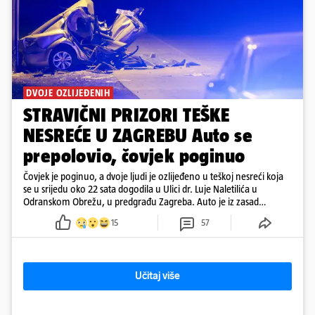
DVOJE OZLIJEĐENIH
STRAVIČNI PRIZORI TEŠKE
NESREĆE U ZAGREBU Auto se
prepolovio, čovjek poginuo
Čovjek je poginuo, a dvoje ljudi je ozlijeđeno u teškoj nesreći koja
se u srijedu oko 22 sata dogodila u Ulici dr. Luje Naletilića u
Odranskom Obrežu, u predgrađu Zagreba. Auto je iz zasad
neutvrđenih razloga sletio s kolnika, a od siline udara vozilo se
15
57
prepolovilo.
Učitaj više