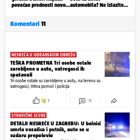
Komentari
11
NESREĆA U ODRANSKOM OBREŽU
TEŠKA PROMETNA Tri osobe ostale
zarobljene u autu, vatrogasci ih
spašavali
Tri osobe ostale su zarobljene u autu, na terenu su
vatrogasci, Hitna pomoć i policija
3
12
STRAVIČNE SCENE
DETALJI NESREĆE U ZAGREBU: U bolnici
umrla vozačica i putnik, auto se u
sudaru prepolovio