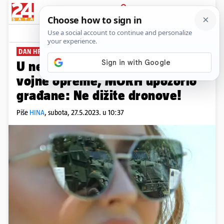
PRIJAVA
News
Komentari
11
DAN HRVATSKE VOJSKE
U nedjelju na Jarunu izložba
vojne opreme, MORH upozorio
građane: Ne dižite dronove!
Piše
HINA
,
subota, 27.5.2023. u 10:37