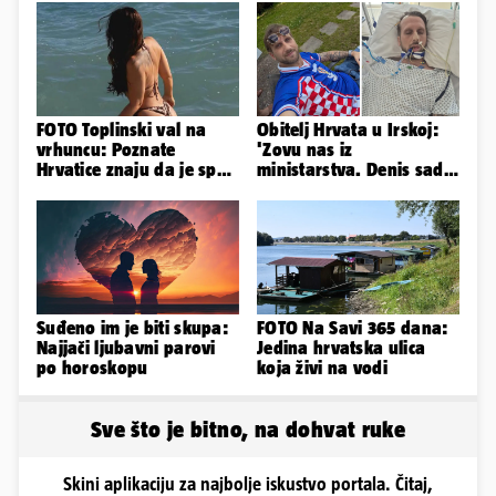
FOTO Toplinski val na
Obitelj Hrvata u Irskoj:
vrhuncu: Poznate
'Zovu nas iz
Hrvatice znaju da je spas
ministarstva. Denis sada
u minijaturnom bikiniju
ima temperaturu. Strah
nas je'
Suđeno im je biti skupa:
FOTO Na Savi 365 dana:
Najjači ljubavni parovi
Jedina hrvatska ulica
po horoskopu
koja živi na vodi
Sve što je bitno, na dohvat ruke
Skini aplikaciju za najbolje iskustvo portala. Čitaj,