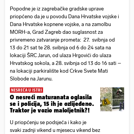
Popodne je iz zagrebačke gradske uprave
priopćeno da je u povodu Dana Hrvatske vojske i
Dana Hrvatske kopnene vojske, a na zamolbu
MORH-a, Grad Zagreb dao suglasnost za
privremeno zatvaranje prometa: 27. svibnja od
13 do 21 sat te 28. svibnja od 6 do 24 sata na
lokaciji ŠRC Jarun, od ulaza Hrgovići do ulaza
Hrvatskog sokola, a 28. svibnja od 13 do 16 sati –
na lokaciji parkiralište kod Crkve Svete Mati
Slobode na Jarunu.
NESREĆA U ISTRI
O nesreći maturanata oglasila
se i policija, 15 ih je ozlijeđeno.
Traktor je vozio maloljetnik?!
U priopćenju se podsjeća i kako je
svaki zadnji vikend u mjesecu vikend bez