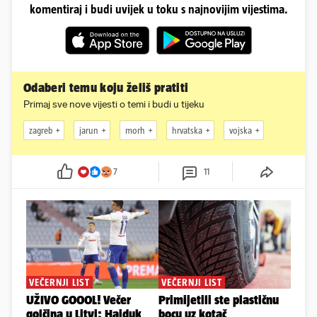
komentiraj i budi uvijek u toku s najnovijim vijestima.
Odaberi temu koju želiš pratiti
Primaj sve nove vijesti o temi i budi u tijeku
zagreb
jarun
morh
hrvatska
vojska
7
11