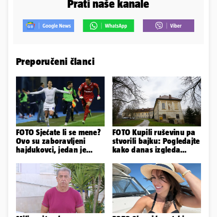
Prati naše kanale
Preporučeni članci
FOTO Sjećate li se mene?
FOTO Kupili ruševinu pa
Ovo su zaboravljeni
stvorili bajku: Pogledajte
hajdukovci, jedan je
kako danas izgleda
napuhao 3,3 promila...
dvorac u Zagorju