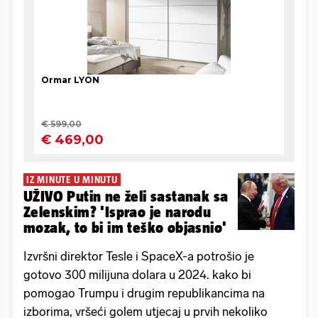
IZ MINUTE U MINUTU
UŽIVO Putin ne želi sastanak sa
Zelenskim? 'Isprao je narodu
mozak, to bi im teško objasnio'
Izvršni direktor Tesle i SpaceX-a potrošio je
gotovo 300 milijuna dolara u 2024. kako bi
pomogao Trumpu i drugim republikancima na
izborima, vršeći golem utjecaj u prvih nekoliko