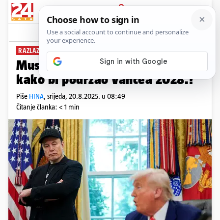
PRIJAVA
News
Komentari
1
RAZLAZ S TRUMPOM?
Musk odustaje od svoje stranke
kako bi podržao Vancea 2028.?
Piše
HINA
,
srijeda, 20.8.2025. u 08:49
Čitanje članka: < 1 min