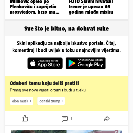
Milinović opleo po
FOTO Slavni hrvatski
Plenkoviću i zaprijetio
trener je upecao 49
prosvjedom, brzo mu
godina mlađu misicu
stigao odgovor građana
Gospića
Sve što je bitno, na dohvat ruke
Skini aplikaciju za najbolje iskustvo portala. Čitaj,
komentiraj i budi uvijek u toku s najnovijim vijestima.
Odaberi temu koju želiš pratiti
Primaj sve nove vijesti o temi i budi u tijeku
elon musk
donald trump
1