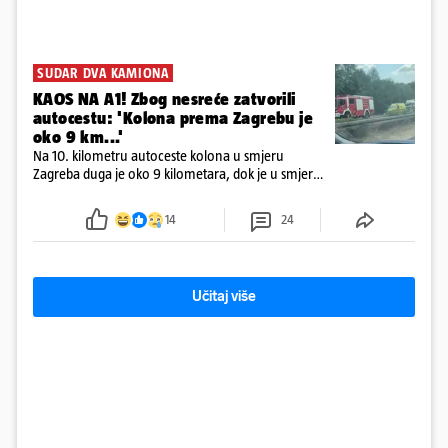
SUDAR DVA KAMIONA
KAOS NA A1! Zbog nesreće zatvorili
autocestu: 'Kolona prema Zagrebu je
oko 9 km...'
Na 10. kilometru autoceste kolona u smjeru
Zagreba duga je oko 9 kilometara, dok je u smjeru
mora kolona duga oko tri kilometra
14
24
Učitaj više