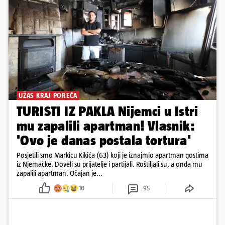
UŽAS KRAJ POREČA
TURISTI IZ PAKLA Nijemci u Istri
mu zapalili apartman! Vlasnik:
'Ovo je danas postala tortura'
Posjetili smo Markicu Kikića (63) koji je iznajmio apartman gostima
iz Njemačke. Doveli su prijatelje i partijali. Roštiljali su, a onda mu
zapalili apartman. Očajan je...
10
95