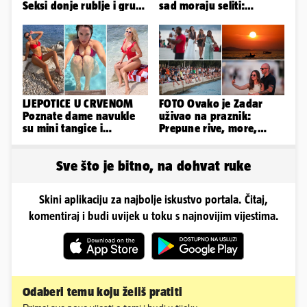
Seksi donje rublje i grudi
sad moraju seliti:
pale u drugi plan
'Najviše trpe navijači...'
LJEPOTICE U CRVENOM
FOTO Ovako je Zadar
Poznate dame navukle
uživao na praznik:
su mini tangice i
Prepune rive, more,
grudnjake pa istaknule
sunce i čarobni zalazak
obline
sunca
Sve što je bitno, na dohvat ruke
Skini aplikaciju za najbolje iskustvo portala. Čitaj,
komentiraj i budi uvijek u toku s najnovijim vijestima.
Odaberi temu koju želiš pratiti