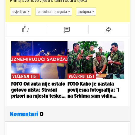
Primaj sve nove vijesti o temi i budi u tijeku
osjetljivo
prirodna nepogoda
podgora
Komentari
0