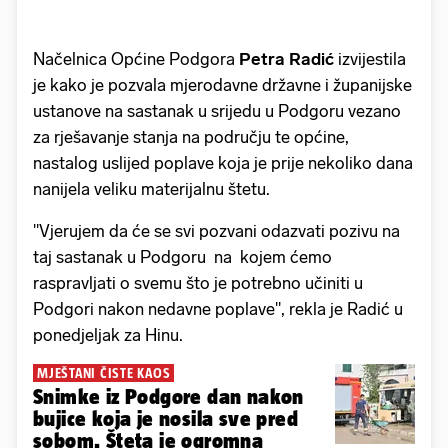
Načelnica Općine Podgora
Petra Radić
izvijestila
je kako je pozvala mjerodavne državne i županijske
ustanove na sastanak u srijedu u Podgoru vezano
za rješavanje stanja na području te općine,
nastalog uslijed poplave koja je prije nekoliko dana
nanijela veliku materijalnu štetu.
"Vjerujem da će se svi pozvani odazvati pozivu na
taj sastanak u Podgoru na kojem ćemo
raspravljati o svemu što je potrebno učiniti u
Podgori nakon nedavne poplave", rekla je Radić u
ponedjeljak za Hinu.
MJEŠTANI ČISTE KAOS
Snimke iz Podgore dan nakon
bujice koja je nosila sve pred
sobom. Šteta je ogromna