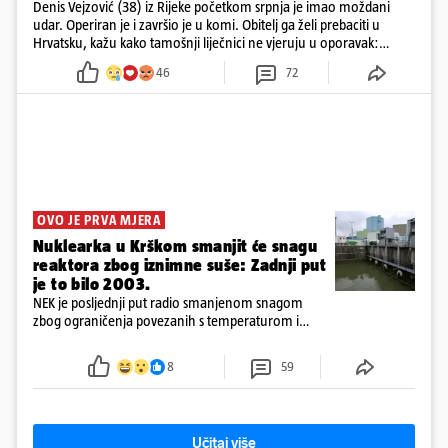
Denis Vejzović (38) iz Rijeke početkom srpnja je imao moždani
udar. Operiran je i završio je u komi. Obitelj ga želi prebaciti u
Hrvatsku, kažu kako tamošnji liječnici ne vjeruju u oporavak:
'Imamo 72 sata'
46
72
OVO JE PRVA MJERA
Nuklearka u Krškom smanjit će snagu
reaktora zbog iznimne suše: Zadnji put
je to bilo 2003.
NEK je posljednji put radio smanjenom snagom
zbog ograničenja povezanih s temperaturom i
protokom rijeke Save 2003. godine, kada je
smanjenje snage bilo potrebno više od 90 dana.
8
59
Učitaj više