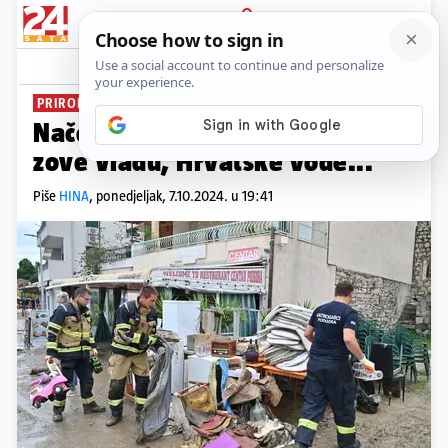
PRIJAVA
News
Komentari
0
PRIRODNA NEPOGODA
Načelnica Podgore na sastanak
zove Vladu, Hrvatske vode...
Piše
HINA
,
ponedjeljak, 7.10.2024. u 19:41