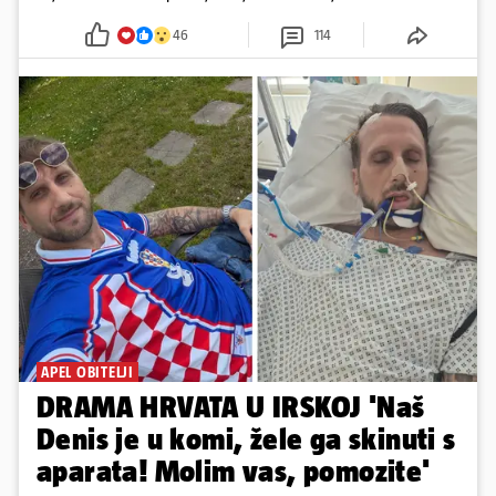
godine
46
114
APEL OBITELJI
DRAMA HRVATA U IRSKOJ 'Naš
Denis je u komi, žele ga skinuti s
aparata! Molim vas, pomozite'