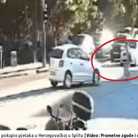
Pokretanje videa...
pokupio pješaka u Hercegovačkoj u Splitu
| Video: Prometne zgode 