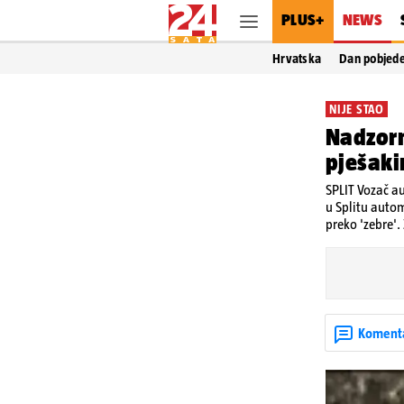
PLUS+
NEWS
Hrvatska
Dan pobjed
NIJE STAO
Nadzorn
pješaki
SPLIT Vozač a
u Splitu auto
preko 'zebre'.
Koment