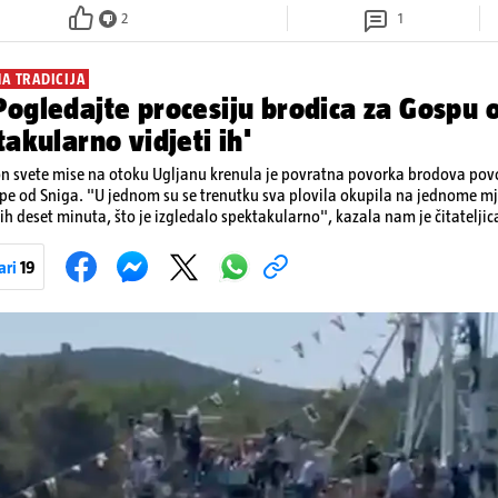
2
1
NA TRADICIJA
ogledajte procesiju brodica za Gospu o
takularno vidjeti ih'
n svete mise na otoku Ugljanu krenula je povratna povorka brodova p
e od Sniga. "U jednom su se trenutku sva plovila okupila na jednome mje
ćih deset minuta, što je izgledalo spektakularno", kazala nam je čitateljic
ivan prizor bio je, kako je rekla, kada su se pojedini sudionici popeli n
ama. Na nekim su brodovima bili svirači, što je dodatno pridonijelo živosti prizo
ari
19
 tradiciji, koja se neprekidno održava od 1514. godine. U sklopu proslave od
 Kukljiška fešta, koja će započeti u popodnevnim satima s tradicionalni