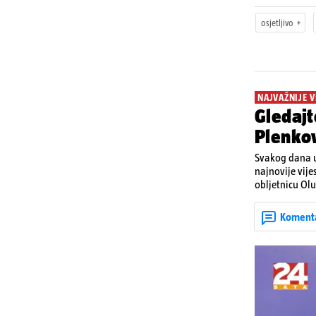
osjetljivo
NAJVAŽNIJE V
Gledajt
Plenkov
Svakog dana u
najnovije vije
obljetnicu Olu
u Kninu. Donos
upozorenjima 
Koment
Krško.