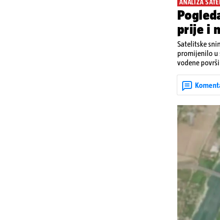
ANALIZA SATE
Pogleda
prije i
Satelitske sni
promijenilo u
vodene površin
Njemačke i Aus
2026. zabiljež
Koment