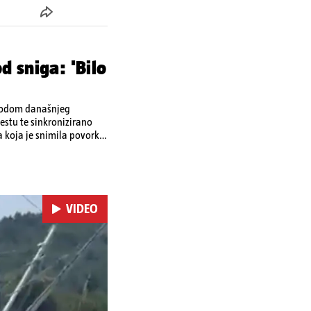
d sniga: 'Bilo
ovodom današnjeg
stu te sinkronizirano
a koja je snimila povorku.
a vrhove brodova i mahali
ra. Riječ je o
ržat će se i
m dalmatinskim igrama.
VIDEO