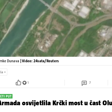
nimke Dunava
| Video: 24sata/Reuters
uša
1
7
ETI PUT
rmada osvijetlila Krčki most u čast Olu