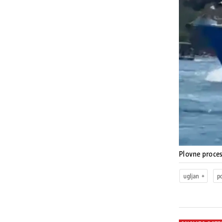
Plovne proce
ugljan
p