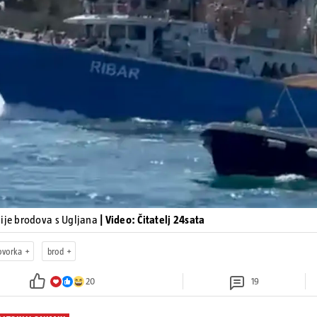
Pokretanje videa...
sije brodova s Ugljana
| Video: Čitatelj 24sata
ovorka
brod
20
19