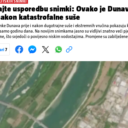
LITSKIH SNIMKI
jte usporedbu snimki: Ovako je Dunav
 nakon katastrofalne suše
mke Dunava prije i nakon dugotrajne suše i ekstremnih vrućina pokazuju ko
 samo godinu dana. Na novijim snimkama jasno su vidljivi znatno veći pje
e, što svjedoči o povijesno niskim vodostajima. Promjene su zabilježene 
trije, preko Slovačke, Hrvatske i Srbije, do Rumunjske i Bugarske. Snimke 
io satelit Sentinel-2 u sklopu programa Europske unije Copernicus.
ari
7
Pokretanje videa...