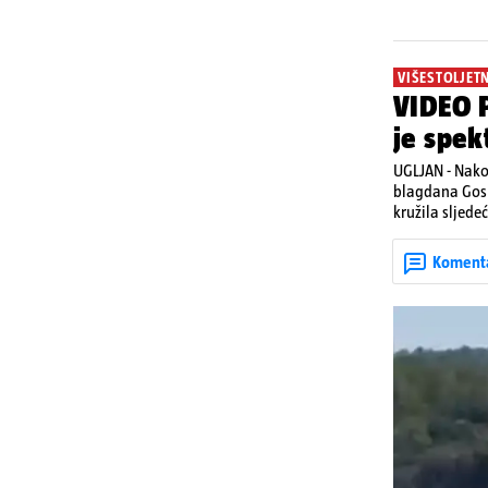
VIŠESTOLJET
VIDEO P
je spek
UGLJAN - Nako
blagdana Gosp
kružila sljede
Posebno atrakt
upaljenim baklj
Koment
višestoljetnoj
tradicionalna