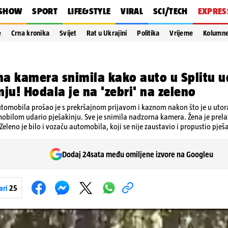
SHOW
SPORT
LIFE&STYLE
VIRAL
SCI/TECH
EXPRES
e
Crna kronika
Svijet
Rat u Ukrajini
Politika
Vrijeme
Kolumn
a kamera snimila kako auto u Splitu u
nju! Hodala je na 'zebri' na zeleno
utomobila prošao je s prekršajnom prijavom i kaznom nakon što je u utor
mobilom udario pješakinju. Sve je snimila nadzorna kamera. Žena je prelaz
 Zeleno je bilo i vozaču automobila, koji se nije zaustavio i propustio pješ
Dodaj 24sata među omiljene izvore na Googleu
ari
25