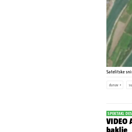
Satelitske s
dunav
s
SPEKTAKL DES
VIDEO A
baklje