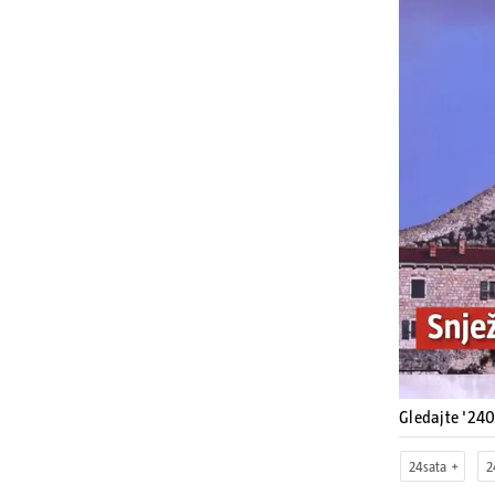
Gledajte '24
24sata
2