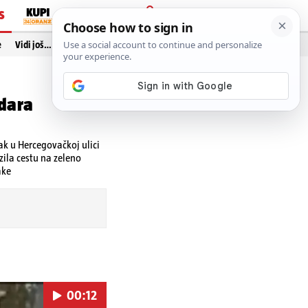
S
PRIJAVA
e
Vidi još…
dara
ak u Hercegovačkoj ulici
ila cestu na zeleno
ake
00:12