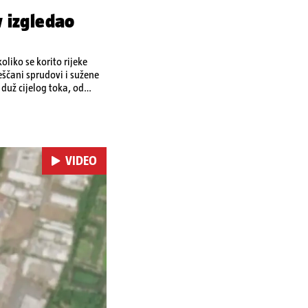
 izgledao
liko se korito rijeke
ščani sprudovi i sužene
duž cijelog toka, od
je tijekom ljeta 2025. i
VIDEO