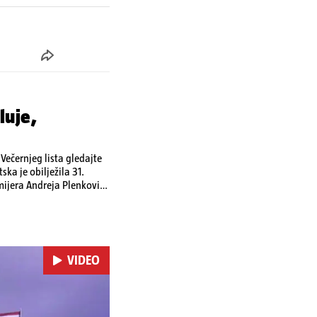
luje,
ečernjeg lista gledajte
ka je obilježila 31.
emijera Andreja Plenkovića
omi u Irskoj,
u nuklearnoj elektrani
VIDEO