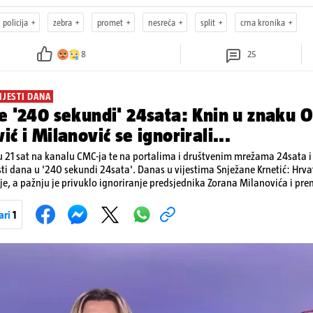
policija
zebra
promet
nesreća
split
crna kronika
8
25
IJESTI DANA
e '240 sekundi' 24sata: Knin u znaku O
ić i Milanović se ignorirali...
 21 sat na kanalu CMC-ja te na portalima i društvenim mrežama 24sata i V
sti dana u '240 sekundi 24sata'. Danas u vijestima Snježane Krnetić: Hrvats
je, a pažnju je privuklo ignoriranje predsjednika Zorana Milanovića i pr
imo i detalje o većim braniteljskim mirovinama, apelu obitelji Hrvata u k
nakon nove tragedije na električnom romobilu te smanjenju proizvodnje 
ari
1