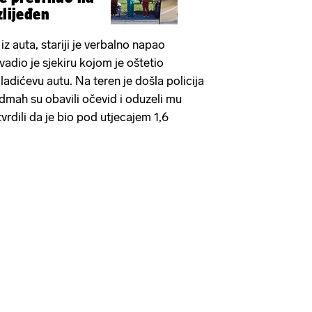
zlijeđen
iz auta, stariji je verbalno napao
vadio je sjekiru kojom je oštetio
adićevu autu. Na teren je došla policija
 Odmah su obavili očevid i oduzeli mu
vrdili da je bio pod utjecajem 1,6