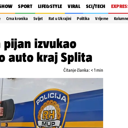
SHOW
SPORT
LIFE&STYLE
VIRAL
SCI/TECH
EXPRES
e
Crna kronika
Svijet
Rat u Ukrajini
Politika
Vrijeme
Kolumn
 pijan izvukao
io auto kraj Splita
Čitanje članka: < 1 min