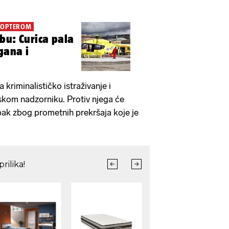
IKOPTEROM
bu: Curica pala
gana i
a kriminalističko istraživanje i
skom nadzorniku. Protiv njega će
pak zbog prometnih prekršaja koje je