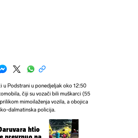
i u Podstrani u ponedjeljak oko 12:50
omobila, čiji su vozači bili muškarci (55
 prilikom mimoilaženja vozila, a obojica
tsko-dalmatinska policija.
Daruvara htio
se prevrnuo na