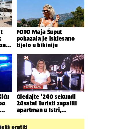
t
FOTO Maja Šuput
:
pokazala je isklesano
 za
tijelo u bikiniju
šiću
Gledajte '240 sekundi
 po
24sata! Turisti zapalili
apartman u Istri,
vlasnik: 'Sezona mi je
završena'
eliš pratiti