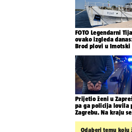
FOTO Legendarni Tija
ovako izgleda danas
Brod plovi u Imotski
samo 20.000 eura
Prijetio ženi u Zapre
pa ga policija lovila
Zagrebu. Na kraju se
pijan zabio u ogradu
Odaberi temu koju ž