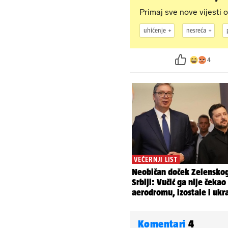
Primaj sve nove vijesti o
uhićenje
nesreća
4
Komentari
4