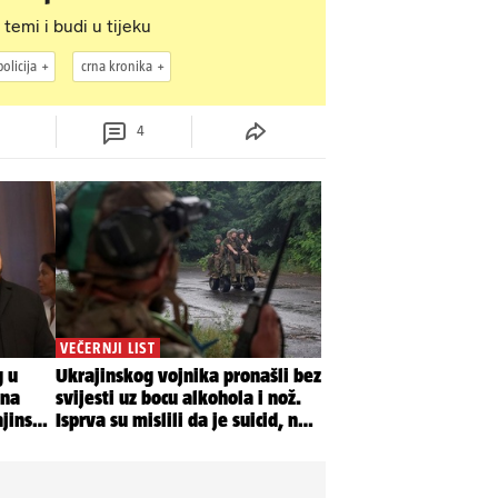
 temi i budi u tijeku
policija
crna kronika
4