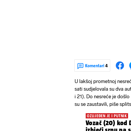
Komentari
4
U lakšoj prometnoj nesreć
sati sudjelovala su dva aut
i 21). Do nesreće je došlo
su se zaustavili, piše spli
OZLIJEĐEN JE I PUTNIK
Vozač (20) kod 
izbjeći srnu pa 