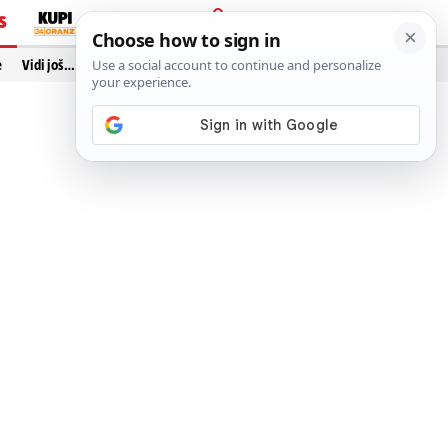
S
PRIJAVA
e
Vidi još…