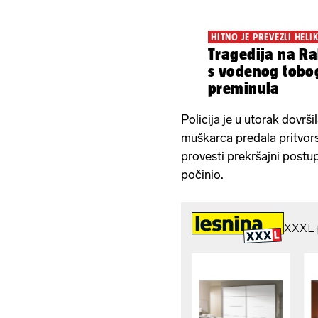
HITNO JE PREVEZLI HEL
Tragedija na Ra
s vodenog tobo
preminula
Policija je u utorak dovršil
muškarca predala pritvor
provesti prekršajni postu
počinio.