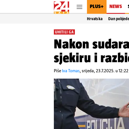
PLUS+
NEWS
Hrvatska
Dan pobjed
UHITILI GA
Nakon sudara
sjekiru i razb
Piše
Iva Tomas
,
srijeda, 23.7.2025. u 12:22