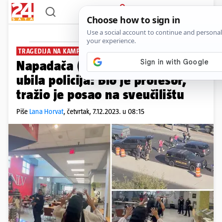
PRIJAVA
News
Komentar
TRAGEDIJA NA KAMPUSU
Napadača (67) u Las Vegasu
ubila policija: Bio je profesor,
tražio je posao na sveučilištu
Piše
Lana Horvat
,
četvrtak, 7.12.2023. u 08:15