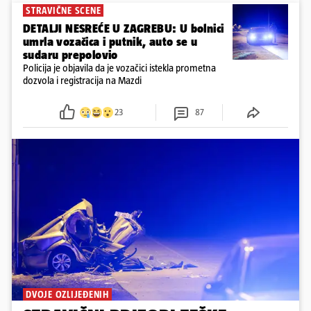
STRAVIČNE SCENE
DETALJI NESREĆE U ZAGREBU: U bolnici
umrla vozačica i putnik, auto se u
sudaru prepolovio
Policija je objavila da je vozačici istekla prometna
dozvola i registracija na Mazdi
23
87
DVOJE OZLIJEĐENIH