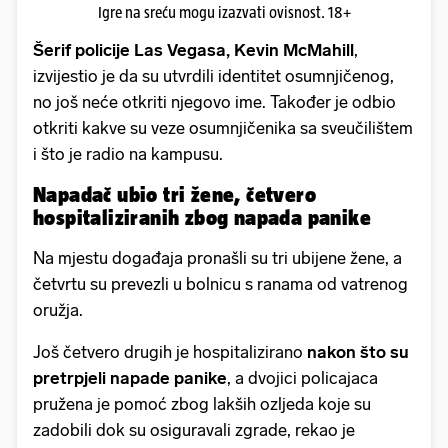
Igre na sreću mogu izazvati ovisnost. 18+
Šerif policije Las Vegasa, Kevin McMahill
,
izvijestio je da su utvrdili identitet osumnjičenog,
no još neće otkriti njegovo ime. Također je odbio
otkriti kakve su veze osumnjičenika sa sveučilištem
i što je radio na kampusu.
Napadač ubio tri žene, četvero
hospitaliziranih zbog napada panike
Na mjestu događaja pronašli su tri ubijene žene, a
četvrtu su prevezli u bolnicu s ranama od vatrenog
oružja.
Još četvero drugih je hospitalizirano
nakon što su
pretrpjeli napade panike
, a dvojici policajaca
pružena je pomoć zbog lakših ozljeda koje su
zadobili dok su osiguravali zgrade, rekao je