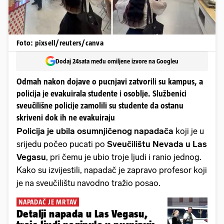
Foto: pixsell/reuters/canva
Dodaj 24sata među omiljene izvore na Googleu
Odmah nakon dojave o pucnjavi zatvorili su kampus, a
policija je evakuirala studente i osoblje. Službenici
sveučilišne policije zamolili su studente da ostanu
skriveni dok ih ne evakuiraju
Policija je ubila osumnjičenog napadača
koji je u
srijedu počeo pucati po
Sveučilištu Nevada u Las
Vegasu
, pri čemu je ubio troje ljudi i ranio jednog.
Kako su izvijestili, napadač je zapravo profesor koji
je na sveučilištu navodno tražio posao.
NAPADAČ JE MRTAV
Detalji napada u Las Vegasu,