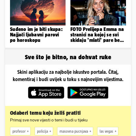
Suđeno im je biti skupa:
FOTO Prelijepa Emma na
Najjači ljubavni parovi
stranici na kojoj se svi
po horoskopu
skidaju 'mlati' pare bez
'prodaje tijela'
Sve što je bitno, na dohvat ruke
Skini aplikaciju za najbolje iskustvo portala. Čitaj,
komentiraj i budi uvijek u toku s najnovijim vijestima.
Odaberi temu koju želiš pratiti
Primaj sve nove vijesti o temi i budi u tijeku
profesor
policija
masovna pucnjava
las vegas