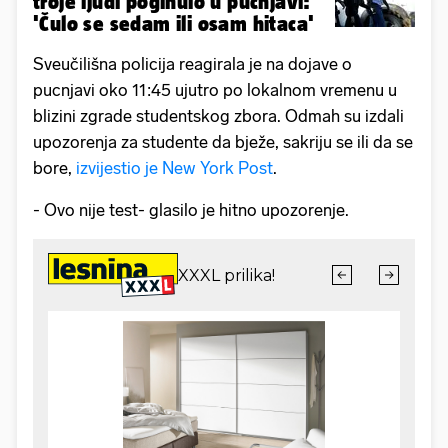
troje ljudi poginulo u pucnjavi:
'Čulo se sedam ili osam hitaca'
Sveučilišna policija reagirala je na dojave o
pucnjavi oko 11:45 ujutro po lokalnom vremenu u
blizini zgrade studentskog zbora. Odmah su izdali
upozorenja za studente da bježe, sakriju se ili da se
bore,
izvijestio je New York Post
.
- Ovo nije test- glasilo je hitno upozorenje.