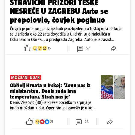
STRAVIČNI PRIZORI TEŠKE
NESREĆE U ZAGREBU Auto se
prepolovio, čovjek poginuo
Čovjek je poginuo, a dvoje ljudi je ozlijeđeno u teškoj nesreći koja
se u srijedu oko 22 sata dogodila u Ulici dr. Luje Naletilića u
Odranskom Obrežu, u predgrađu Zagreba. Auto je iz zasad
neutvrđenih razloga sletio s kolnika, a od siline udara vozilo se
15
57
prepolovilo.
MOŽDANI UDAR
Obitelj Hrvata u Irskoj: 'Zovu nas iz
ministarstva. Denis sada ima
temperaturu. Strah nas je'
Denis Vejzović (38) iz Rijeke početkom srpnja je
imao moždani udar. Operiran je i završio je u komi.
Obitelj ga želi prebaciti u Hrvatsku, kažu kako
tamošnji liječnici ne vjeruju u oporavak: 'Imamo
21
26
72 sata'