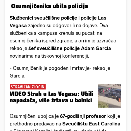
Osumnjičenika ubila policija
Službenici sveučilišne policije i policije Las
Vegasa
zajedno su odgovorili na dojave. Dva
službenika s kampusa krenula su pucati na
osumnjičenika ispred zgrade, a on im je uzvraćao,
rekao je
šef sveučilišne policije Adam Garcia
novinarima na tiskovnoj konferenciji.
- Osumnjičenik je pogođen i mrtav je- rekao je
Garcia.
STRAVIČAN ZLOČIN
VIDEO Strah u Las Vegasu: Ubili
napadača, više žrtava u bolnici
Osumnjičeni ubojica je
67-godišnji profesor
koji je
prethodno predavao na
Sveučilištu East Carolina