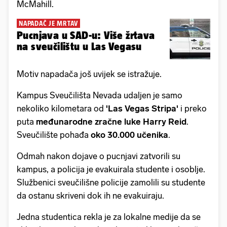
McMahill.
NAPADAČ JE MRTAV
Pucnjava u SAD-u: Više žrtava
na sveučilištu u Las Vegasu
Motiv napadača još uvijek se istražuje.
Kampus Sveučilišta Nevada udaljen je samo
nekoliko kilometara od
'Las Vegas Stripa'
i preko
puta
međunarodne zračne luke Harry Reid
.
Sveučilište pohađa
oko 30.000 učenika
.
Odmah nakon dojave o pucnjavi zatvorili su
kampus, a policija je evakuirala studente i osoblje.
Službenici sveučilišne policije zamolili su studente
da ostanu skriveni dok ih ne evakuiraju.
Jedna studentica rekla je za lokalne medije da se