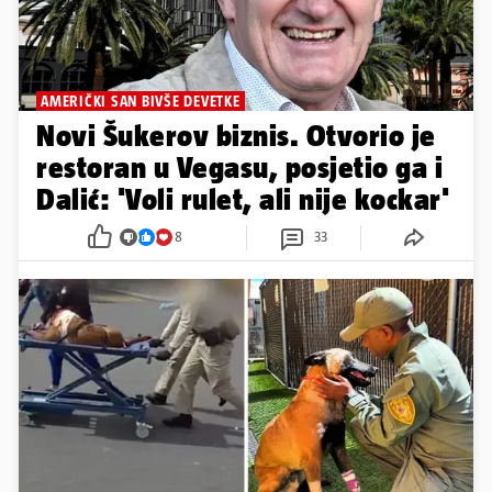
AMERIČKI SAN BIVŠE DEVETKE
Novi Šukerov biznis. Otvorio je
restoran u Vegasu, posjetio ga i
Dalić: 'Voli rulet, ali nije kockar'
8
33