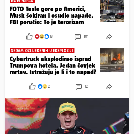
NOVI NAPAD
FOTO Tesle gore po Americi,
Musk šokiran i osudio napade.
FBI poručio: To je terorizam
13
101
SEDAM OZLIJEĐENIH U EKSPLOZIJI
Cybertruck eksplodirao ispred
Trumpova hotela. Jedan čovjek
mrtav. Istražuju je li i to napad?
2
12