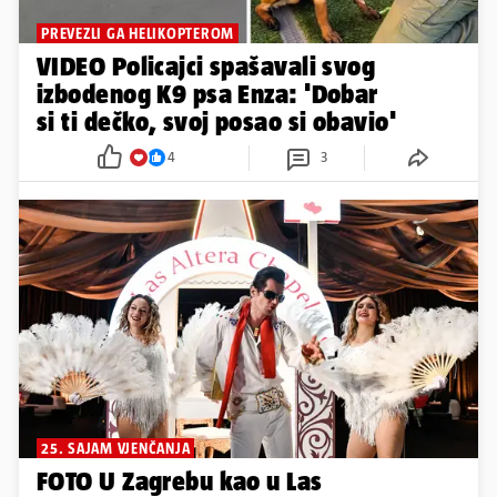
PREVEZLI GA HELIKOPTEROM
VIDEO Policajci spašavali svog
izbodenog K9 psa Enza: 'Dobar
si ti dečko, svoj posao si obavio'
4
3
25. SAJAM VJENČANJA
FOTO U Zagrebu kao u Las