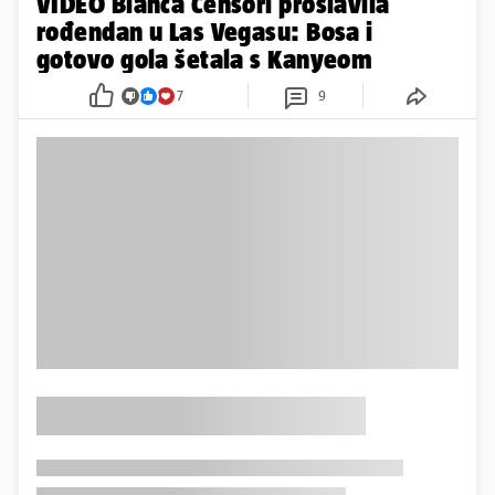
VIDEO Bianca Censori proslavila
rođendan u Las Vegasu: Bosa i
gotovo gola šetala s Kanyeom
7
9