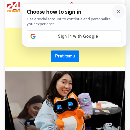
News
Show
Sport
Life&style
Video
Express
PRIJAVA
las vegas
Primaj sve nove vijesti o temi i budi u tijeku
Prati temu