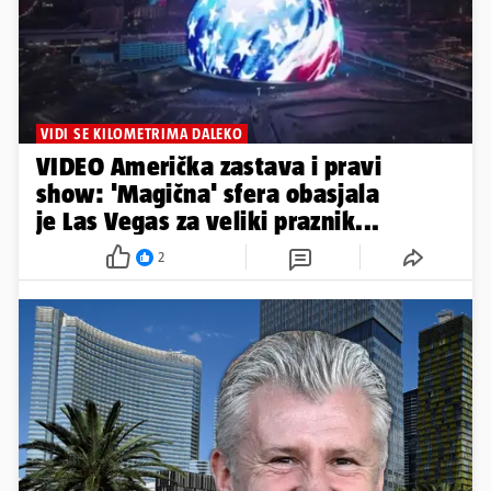
VIDI SE KILOMETRIMA DALEKO
VIDEO Američka zastava i pravi
show: 'Magična' sfera obasjala
je Las Vegas za veliki praznik...
2