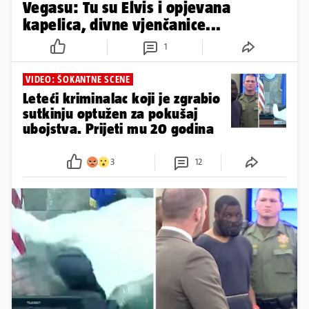
Vegasu: Tu su Elvis i opjevana
kapelica, divne vjenčanice...
1
VIDEO: ŠOKANTNE SCENE
Leteći kriminalac koji je zgrabio
sutkinju optužen za pokušaj
ubojstva. Prijeti mu 20 godina
3
12