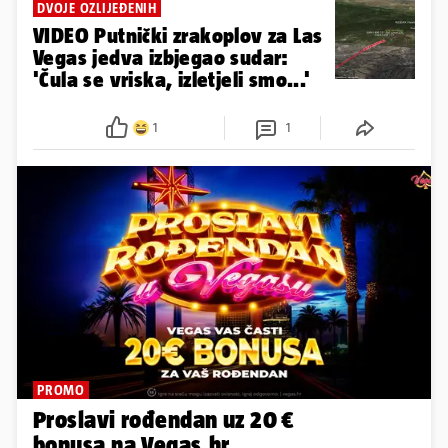
DVOJE OZLIJEĐENIH
VIDEO Putnički zrakoplov za Las
Vegas jedva izbjegao sudar:
'Čula se vriska, izletjeli smo...'
1
1
PROMO
Proslavi rođendan uz 20 €
bonusa na Vegas.hr