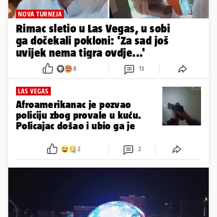
NOVA TURNEJA
Rimac sletio u Las Vegas, u sobi
ga dočekali pokloni: 'Za sad još
uvijek nema tigra ovdje...'
8
13
LAS VEGAS
Afroamerikanac je pozvao
policiju zbog provale u kuću.
Policajac došao i ubio ga je
2
2