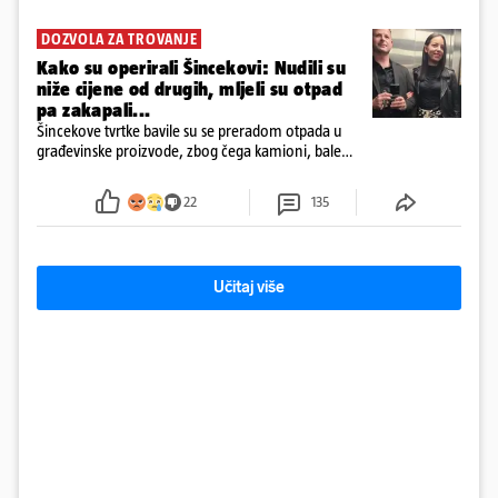
DOZVOLA ZA TROVANJE
Kako su operirali Šincekovi: Nudili su
niže cijene od drugih, mljeli su otpad
pa zakapali...
Šincekove tvrtke bavile su se preradom otpada u
građevinske proizvode, zbog čega kamioni, bale
plastike i samljeveni materijal dugo nisu izazivali
sumnju
22
135
Učitaj više