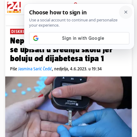
PRIJAVA
News
Komentari
0
DISKRIMINACIJA DJECE
Nepravedna praksa: Ne mogu
se upisati u srednju školu jer
boluju od dijabetesa tipa 1
Piše
Jasmina Sarić Čedić
,
nedjelja, 4.6.2023. u 19:34