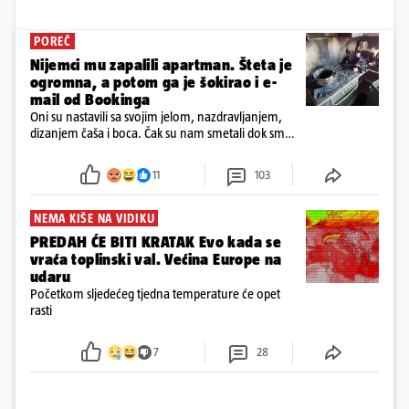
POREČ
Nijemci mu zapalili apartman. Šteta je
ogromna, a potom ga je šokirao i e-
mail od Bookinga
Oni su nastavili sa svojim jelom, nazdravljanjem,
dizanjem čaša i boca. Čak su nam smetali dok smo
u panici kupili crijeva kako bismo pokušali ugasiti
požar, rekao je vlasnik
11
103
NEMA KIŠE NA VIDIKU
PREDAH ĆE BITI KRATAK Evo kada se
vraća toplinski val. Većina Europe na
udaru
Početkom sljedećeg tjedna temperature će opet
rasti
7
28