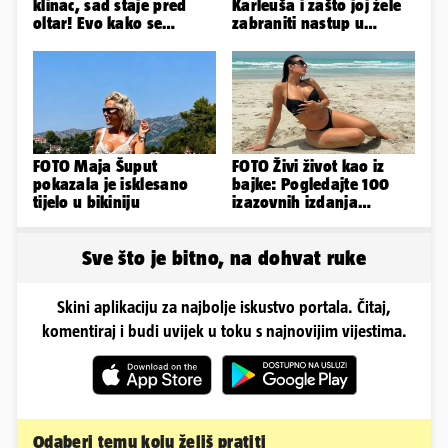
klinac, sad staje pred
Karleuša i zašto joj žele
oltar! Evo kako se
zabraniti nastup u
mijenjao jedan od
Vodicama? Evo što je
najvećih...
govorila...
FOTO Maja Šuput
FOTO Živi život kao iz
pokazala je isklesano
bajke: Pogledajte 100
tijelo u bikiniju
izazovnih izdanja
Ronaldove Georgine
Sve što je bitno, na dohvat ruke
Skini aplikaciju za najbolje iskustvo portala. Čitaj,
komentiraj i budi uvijek u toku s najnovijim vijestima.
Odaberi temu koju želiš pratiti