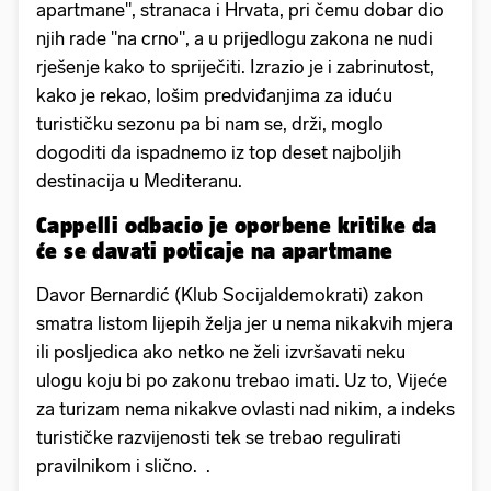
apartmane", stranaca i Hrvata, pri čemu dobar dio
njih rade "na crno", a u prijedlogu zakona ne nudi
rješenje kako to spriječiti. Izrazio je i zabrinutost,
kako je rekao, lošim predviđanjima za iduću
turističku sezonu pa bi nam se, drži, moglo
dogoditi da ispadnemo iz top deset najboljih
destinacija u Mediteranu.
Cappelli odbacio je oporbene kritike da
će se davati poticaje na apartmane
Davor Bernardić (Klub Socijaldemokrati) zakon
smatra listom lijepih želja jer u nema nikakvih mjera
ili posljedica ako netko ne želi izvršavati neku
ulogu koju bi po zakonu trebao imati. Uz to, Vijeće
za turizam nema nikakve ovlasti nad nikim, a indeks
turističke razvijenosti tek se trebao regulirati
pravilnikom i slično. .