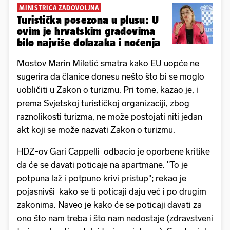
MINISTRICA ZADOVOLJNA
Turistička posezona u plusu: U
ovim je hrvatskim gradovima
bilo najviše dolazaka i noćenja
Mostov Marin Miletić smatra kako EU uopće ne
sugerira da članice donesu nešto što bi se moglo
uobličiti u Zakon o turizmu. Pri tome, kazao je, i
prema Svjetskoj turističkoj organizaciji, zbog
raznolikosti turizma, ne može postojati niti jedan
akt koji se može nazvati Zakon o turizmu.
HDZ-ov Gari Cappelli odbacio je oporbene kritike
da će se davati poticaje na apartmane. "To je
potpuna laž i potpuno krivi pristup"; rekao je
pojasnivši kako se ti poticaji daju već i po drugim
zakonima. Naveo je kako će se poticaji davati za
ono što nam treba i što nam nedostaje (zdravstveni