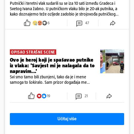
Putnički i teretni vlak sudarili su se iza 10 sati između Gradeca i
Svetog Ivana žabno. U putničkom vlaku bilo je 20-ak putnika, a
kako doznajemo teže ozljede zadobio je strojovođa putničkog
vlaka. Zatvoren je promet, a fotoreporteri Prigorskog objavili su
6
47
prve snimke s mjesta sudara
OPISAO STRAŠNE SCENE
Ovo je heroj koji je spašavao putnike
iz vlaka: 'Savjest mi je nalagala da to
napravim...'
Svi smo tamo bili zbunjeni, tako da je i mene
samoga to šokiralo. Sam prizor događaja me
šokirao kada sam vidio, rekao je Božidar Zrinski
19
21
Učitaj više