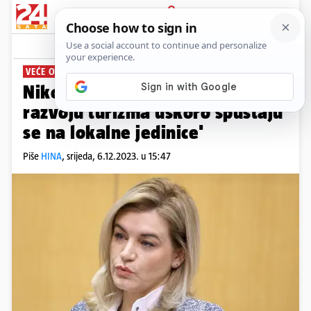
PRIJAVA
News
Komentari
0
VEĆE OVLASTI
Nikolina Brnjac: 'Odluke o
razvoju turizma uskoro spuštaju
se na lokalne jedinice'
Piše
HINA
,
srijeda, 6.12.2023. u 15:47