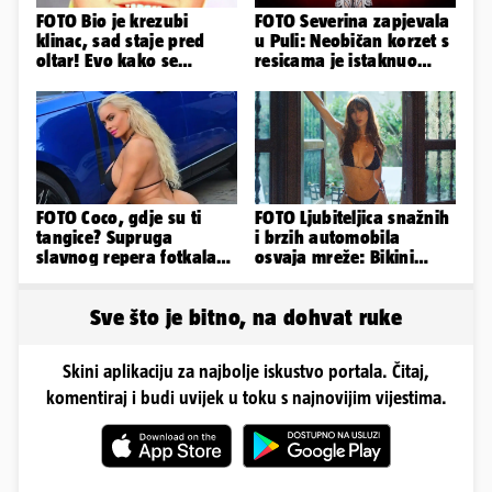
FOTO Bio je krezubi
FOTO Severina zapjevala
klinac, sad staje pred
u Puli: Neobičan korzet s
oltar! Evo kako se
resicama je istaknuo
mijenjao jedan od
njezine vitke noge...
najvećih...
FOTO Coco, gdje su ti
FOTO Ljubiteljica snažnih
tangice? Supruga
i brzih automobila
slavnog repera fotkala
osvaja mreže: Bikini
se ispred auta i pokazala
spaja s konjskim
sve
snagama
Sve što je bitno, na dohvat ruke
Skini aplikaciju za najbolje iskustvo portala. Čitaj,
komentiraj i budi uvijek u toku s najnovijim vijestima.