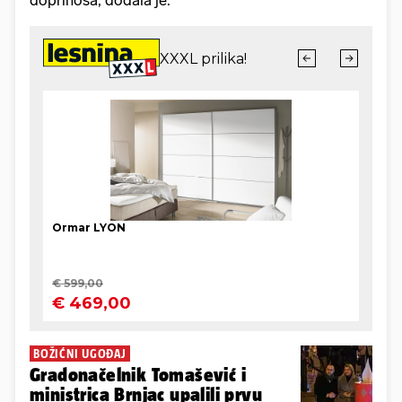
doprinosa, dodala je.
BOŽIĆNI UGOĐAJ
Gradonačelnik Tomašević i
ministrica Brnjac upalili prvu