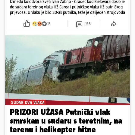
Između kolodvora Sveti Ivan Žabno - Gradec kod Bjelovara došlo je
do sudara teretnog vlaka HŽ Carga i putničkog vlaka HŽ putničkog
prijevoza. U vlaku je bilo 20-ak putnika, teže je ozlijeđen strojovođa
18
168
SUDAR DVA VLAKA
PRIZORI UŽASA Putnički vlak
smrskan u sudaru s teretnim, na
terenu i helikopter hitne