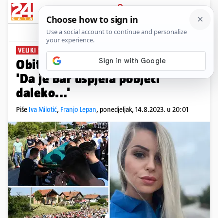
PRIJAVA
News
Komentari
0
VELIKI SPROVOD U GRADAČCU
PLUS+
Obitelj ubijene Nizame (38):
'Da je bar uspjela pobjeći
daleko...'
Piše
Iva Milotić
,
Franjo Lepan
,
ponedjeljak, 14.8.2023. u 20:01