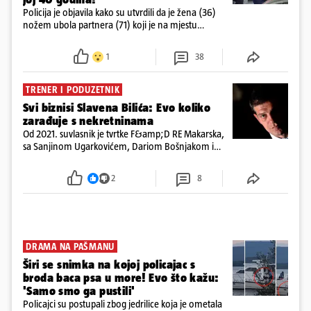
Policija je objavila kako su utvrdili da je žena (36)
nožem ubola partnera (71) koji je na mjestu
preminuo. Imala je 2,03 promila. U nedjelju su je
ispitali i poslali u istražni zatvor
1
38
TRENER I PODUZETNIK
Svi biznisi Slavena Bilića: Evo koliko
zarađuje s nekretninama
Od 2021. suvlasnik je tvrtke F&amp;D RE Makarska,
sa Sanjinom Ugarkovićem, Dariom Bošnjakom i
Dobrislavom Hrkaćem. Tvrtka je registrirana za
poslovanje nekretninama, a od osnutka nema
2
8
zaposlenih
DRAMA NA PAŠMANU
Širi se snimka na kojoj policajac s
broda baca psa u more! Evo što kažu:
'Samo smo ga pustili'
Policajci su postupali zbog jedrilice koja je ometala