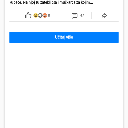
kupače. Na njoj su zatekli psa i muškarca za kojim
se od ranije trage. Muškarac je pružao otpor te su
ga uhitili, a psa je preuzeo komunalni redar
11
47
Učitaj više