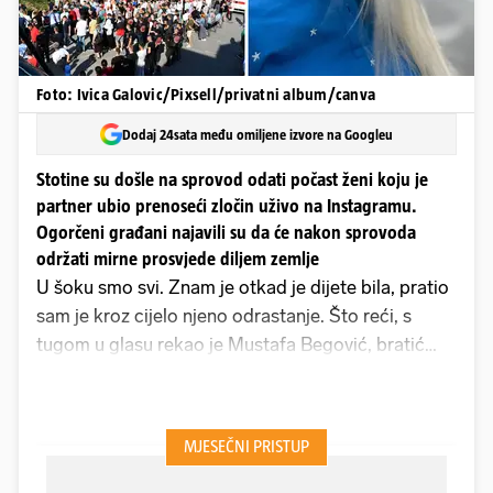
Foto: Ivica Galovic/Pixsell/privatni album/canva
Dodaj 24sata među omiljene izvore na Googleu
Stotine su došle na sprovod odati počast ženi koju je
partner ubio prenoseći zločin uživo na Instagramu.
Ogorčeni građani najavili su da će nakon sprovoda
održati mirne prosvjede diljem zemlje
U šoku smo svi. Znam je otkad je dijete bila, pratio
sam je kroz cijelo njeno odrastanje. Što reći, s
tugom u glasu rekao je Mustafa Begović, bratić
ubijene Nizame Hećimović malo prije njezinog
sprovoda. Otkrio je da je radila u modnoj konfekciji
i bila voljena od svih. Još uvijek ne može vjerovati
mučkom načinu na koji mu je sestrična ubijena.