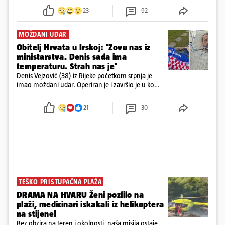
23
92
MOŽDANI UDAR
Obitelj Hrvata u Irskoj: 'Zovu nas iz
ministarstva. Denis sada ima
temperaturu. Strah nas je'
Denis Vejzović (38) iz Rijeke početkom srpnja je
imao moždani udar. Operiran je i završio je u komi.
Obitelj ga želi prebaciti u Hrvatsku, kažu kako
tamošnji liječnici ne vjeruju u oporavak: 'Imamo
21
30
72 sata'
TEŠKO PRISTUPAČNA PLAŽA
DRAMA NA HVARU Ženi pozlilo na
plaži, medicinari iskakali iz helikoptera
na stijene!
Bez obzira na teren i okolnosti, naša misija ostaje