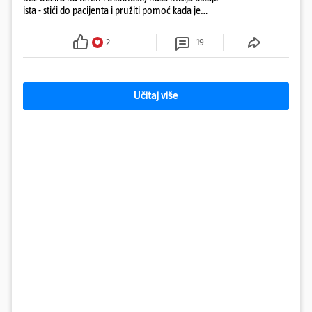
ista - stići do pacijenta i pružiti pomoć kada je
najpotrebnija - objavilo je Ministarstvo zdravstva na
Facebooku
2
19
Učitaj više