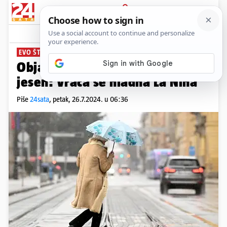
PRIJAVA
News
Komentari
0
EVO ŠTO NAS ĆEKA
Objavili su veliku prognozu za
jesen: Vraća se hladna La Niña
Piše
24sata
,
petak, 26.7.2024. u 06:36