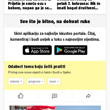
Prijetio je smrću ocu s
petak 7. kolovoza: Bik će
bebom, napao ga je sa
imati bogat društveni
svoja dva sina!
život, Rak se žrtvuje
Sve što je bitno, na dohvat ruke
Skini aplikaciju za najbolje iskustvo portala. Čitaj,
komentiraj i budi uvijek u toku s najnovijim vijestima.
Odaberi temu koju želiš pratiti
Primaj sve nove vijesti o temi i budi u tijeku
vrijeme
prognoza
jesen