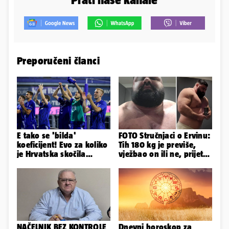
Preporučeni članci
E tako se 'bilda'
FOTO Stručnjaci o Ervinu:
koeficijent! Evo za koliko
Tih 180 kg je previše,
je Hrvatska skočila
vježbao on ili ne, prijete
nakon pobjeda naših
mu mnoge komplikacije
klubova
NAČELNIK BEZ KONTROLE
Dnevni horoskop za