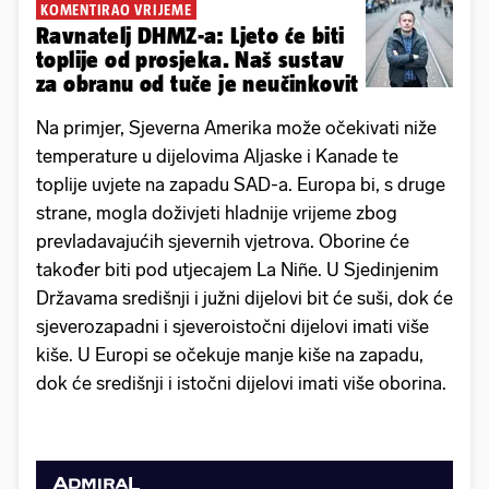
KOMENTIRAO VRIJEME
Ravnatelj DHMZ-a: Ljeto će biti
toplije od prosjeka. Naš sustav
za obranu od tuče je neučinkovit
Na primjer, Sjeverna Amerika može očekivati niže
temperature u dijelovima Aljaske i Kanade te
toplije uvjete na zapadu SAD-a. Europa bi, s druge
strane, mogla doživjeti hladnije vrijeme zbog
prevladavajućih sjevernih vjetrova. Oborine će
također biti pod utjecajem La Niñe. U Sjedinjenim
Državama središnji i južni dijelovi bit će suši, dok će
sjeverozapadni i sjeveroistočni dijelovi imati više
kiše. U Europi se očekuje manje kiše na zapadu,
dok će središnji i istočni dijelovi imati više oborina.