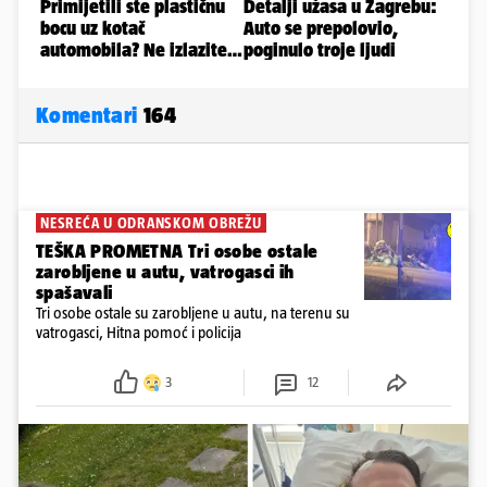
Komentari
164
NESREĆA U ODRANSKOM OBREŽU
TEŠKA PROMETNA Tri osobe ostale
zarobljene u autu, vatrogasci ih
spašavali
Tri osobe ostale su zarobljene u autu, na terenu su
vatrogasci, Hitna pomoć i policija
3
12