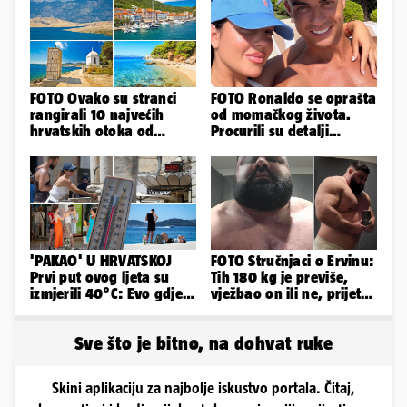
FOTO Ovako su stranci
FOTO Ronaldo se oprašta
rangirali 10 najvećih
od momačkog života.
hrvatskih otoka od
Procurili su detalji
najboljeg do najgoreg
glamuroznog vjenčanja
'PAKAO' U HRVATSKOJ
FOTO Stručnjaci o Ervinu:
Prvi put ovog ljeta su
Tih 180 kg je previše,
izmjerili 40°C: Evo gdje
vježbao on ili ne, prijete
je najgore i kada stiže
mu mnoge komplikacije
spas
Sve što je bitno, na dohvat ruke
Skini aplikaciju za najbolje iskustvo portala. Čitaj,