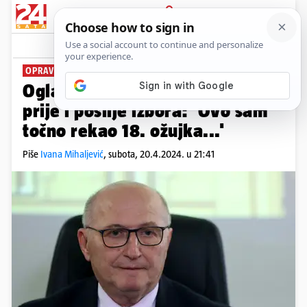
PRIJAVA
News
Komentari
164
OPRAVDAVA ODLUKU
Oglasio se Šeparović o izjavama
prije i poslije izbora: 'Ovo sam
točno rekao 18. ožujka...'
Piše
Ivana Mihaljević
,
subota, 20.4.2024. u 21:41