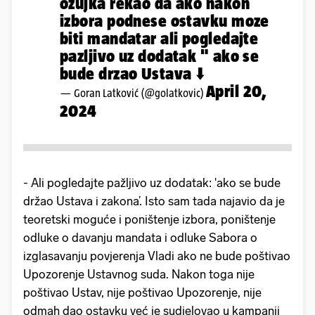
ozujka rekao da ako nakon
izbora podnese ostavku moze
biti mandatar ali pogledajte
pazljivo uz dodatak " ako se
bude drzao Ustava ⬇️
April 20,
— Goran Latković (@golatkovic)
2024
- Ali pogledajte pažljivo uz dodatak: 'ako se bude
držao Ustava i zakona’. Isto sam tada najavio da je
teoretski moguće i poništenje izbora, poništenje
odluke o davanju mandata i odluke Sabora o
izglasavanju povjerenja Vladi ako ne bude poštivao
Upozorenje Ustavnog suda. Nakon toga nije
poštivao Ustav, nije poštivao Upozorenje, nije
odmah dao ostavku već je sudjelovao u kampanji