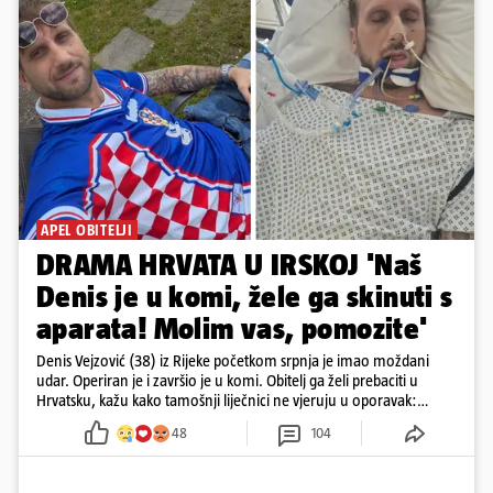
APEL OBITELJI
DRAMA HRVATA U IRSKOJ 'Naš
Denis je u komi, žele ga skinuti s
aparata! Molim vas, pomozite'
Denis Vejzović (38) iz Rijeke početkom srpnja je imao moždani
udar. Operiran je i završio je u komi. Obitelj ga želi prebaciti u
Hrvatsku, kažu kako tamošnji liječnici ne vjeruju u oporavak:
'Imamo 72 sata'
48
104