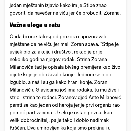
jedan mještanin izjavio kako im je Stipe znao
govoriti da navečer ne viču jer će probuditi Zorana.
Važna uloga u ratu
Onda bi oni stali ispod prozora i upozoravali
mještane da ne viču jer mali Zoran spava. “Stipe je
uvijek bio za akciju i društvo”, rekao je prije
nekoliko godina njegov rođak. Strina Zorana
Milanovića tad je opisala bivšeg premijera kao živo
dijete koje je obožavalo konje. Jednom se bio i
izgubio, a našli su ga kako hrani konje. Zoran
Milanović u Glavicama još ima rođaka, tu mu žive i
stric i strina te rođaci. Zoranov djed Ante Milanović
pamti se kao jedan od heroja jer je prvi organizirao
pomoć partizanima. U selu je ostao poznat kao
velik dobročinitelj, pa je tako i dobio nadimak
Kršćan. Dva umirovljenika koja smo prekinuli u