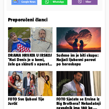
Preporučeni članci
DRAMA HRVATA U IRSKOJ
Suđeno im je biti skupa:
'Naš Denis je u komi,
Najjači ljubavni parovi
žele ga skinuti s aparata!
po horoskopu
Molim vas, pomozite'
FOTO Sve ljubavi Tije
FOTO Sjećate se Ervina iz
Jurčić
Big Brothera? Nekadašnji
zavodnik ima 180 kg,