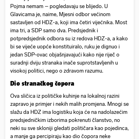
Pojma nemam – pogledavaju se blijedo. U
Glavicama je, naime, Mjesni odbor većinom
sastavljen od HDZ-a, koji ima četiri vijećnika. Most
ima tri, a SDP samo dva. Predsjednik i
potpredsjednik odbora su iz redova HDZ-a, a kako
bi se vijeće uopće konstituiralo, ruku je dignuo i
jedan SDP-ovac objašnjavajući kako nije riječ o
suradnji dviju stranaka inače suprotstavljenih u
visokoj politici, nego o zdravom razumu.
Dio stranačkog čopora
Ova sličica iz političke kuhinje na lokalnoj razini
zapravo je primjer i nekih malih promjena. Mnogi se
slažu da HDZ ima logistiku koja će na nadolazećim
predsjedničkim izborima pokrenuti članstvo, no
neki su sve skloniji gledati političara kao pojedinca,
a manje ga percipiraju kao dio čopora neke