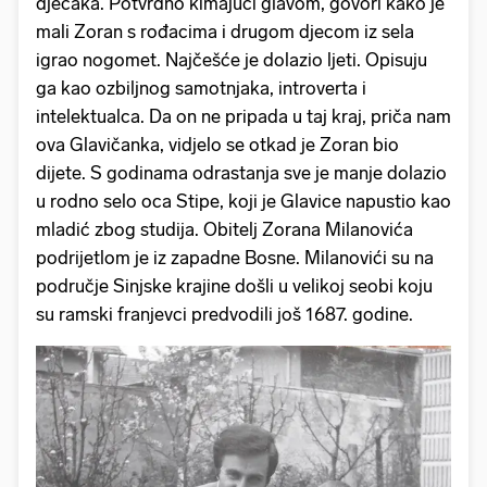
dječaka. Potvrdno kimajući glavom, govori kako je
mali Zoran s rođacima i drugom djecom iz sela
igrao nogomet. Najčešće je dolazio ljeti. Opisuju
ga kao ozbiljnog samotnjaka, introverta i
intelektualca. Da on ne pripada u taj kraj, priča nam
ova Glavičanka, vidjelo se otkad je Zoran bio
dijete. S godinama odrastanja sve je manje dolazio
u rodno selo oca Stipe, koji je Glavice napustio kao
mladić zbog studija. Obitelj Zorana Milanovića
podrijetlom je iz zapadne Bosne. Milanovići su na
područje Sinjske krajine došli u velikoj seobi koju
su ramski franjevci predvodili još 1687. godine.