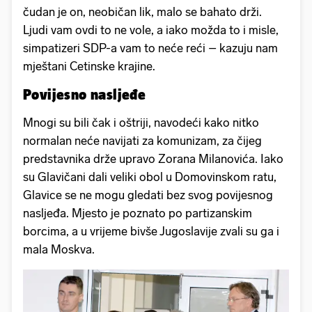
čudan je on, neobičan lik, malo se bahato drži.
Ljudi vam ovdi to ne vole, a iako možda to i misle,
simpatizeri SDP-a vam to neće reći – kazuju nam
mještani Cetinske krajine.
Povijesno nasljeđe
Mnogi su bili čak i oštriji, navodeći kako nitko
normalan neće navijati za komunizam, za čijeg
predstavnika drže upravo Zorana Milanovića. Iako
su Glavičani dali veliki obol u Domovinskom ratu,
Glavice se ne mogu gledati bez svog povijesnog
nasljeđa. Mjesto je poznato po partizanskim
borcima, a u vrijeme bivše Jugoslavije zvali su ga i
mala Moskva.