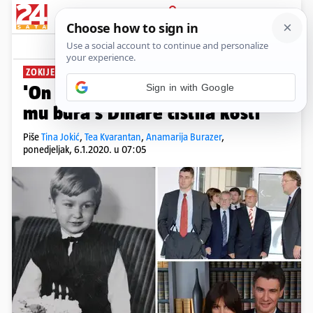
PRIJAVA
News
Komentari
253
ZOKIJEVI GENI KAMENI
Sign in with Google
'On je obrazovan i sve, ali nije
mu bura s Dinare čistila kosti'
Piše
Tina Jokić
,
Tea Kvarantan
,
Anamarija Burazer
,
ponedjeljak, 6.1.2020. u 07:05