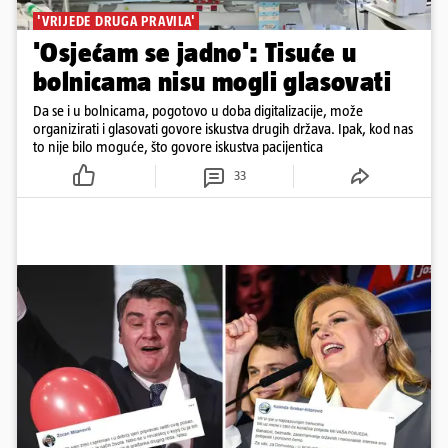
'VRIJEDE DRUGA PRAVILA'
'Osjećam se jadno': Tisuće u
bolnicama nisu mogli glasovati
Da se i u bolnicama, pogotovo u doba digitalizacije, može
organizirati i glasovati govore iskustva drugih država. Ipak, kod nas
to nije bilo moguće, što govore iskustva pacijentica
33