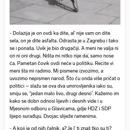
- Dolazija je on ovdi ka dite, al’ nije vam on dite
sela, on je dite asfalta. Odrasta je u Zagrebu i tako
se i ponaša. Uvik je bio drugačiji. A meni ne valja ni
on ni oni drugi. Ništa mi nitko nije da’, samo nose
ća. Pametan čovik ovdi neće u politiku. Recite vi
meni šta mi radimo. Mi pismene izvozimo, a
uvozimo nepismen narod. Što ću onda više pričat o
politici – slažu se ova dva umirovljenika iako su,
smiju se, “jedan malo livo, drugi desno”. Kažemo im
kako se dobri odnosi lijevih i desnih vide i u
Mjesnom odboru u Glavicama, gdje HDZ i SDP
lijepo surađuju. Dvojac sliježe ramenima.
- A koji je od njih čelnik, a? Je l’ ti znaš tko su ti?