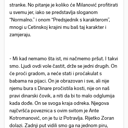
stranke. No pitanje je koliko će Milanović profitirati
u svemu jer, iako se predstavlja sloganom
“Normalno.” i onom “Predsjednik s karakterom”,
mnogi u Cetinskoj krajini mu baš taj karakter i
zamjeraju.
- Mi kad nemamo šta ist, mi načmemo pršut. I takvi
smo. Ljudi ovdi vole častit, drže se jedni drugih. On
će proći gradom, a neće stati i proćakulat s
babama na pijaci. On je obrazovan i sve, ali nije
njemu bura s Dinare pročistila kosti, nije on naš
pravi dinarski čovik, a niti da bi to malo odglumija
kada dođe. On se svoga kraja odreka. Njegova
najčvršća poveznica s ovim svitom je Ante
Kotromanović, on je tu iz Potravlja. Rijetko Zoran
dolazi. Zadnji put vidili smo ga na jednom piru,