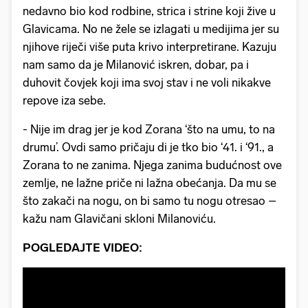
nedavno bio kod rodbine, strica i strine koji žive u
Glavicama. No ne žele se izlagati u medijima jer su
njihove riječi više puta krivo interpretirane. Kazuju
nam samo da je Milanović iskren, dobar, pa i
duhovit čovjek koji ima svoj stav i ne voli nikakve
repove iza sebe.
- Nije im drag jer je kod Zorana ‘što na umu, to na
drumu’. Ovdi samo pričaju di je tko bio ‘41. i ‘91., a
Zorana to ne zanima. Njega zanima budućnost ove
zemlje, ne lažne priče ni lažna obećanja. Da mu se
što zakači na nogu, on bi samo tu nogu otresao –
kažu nam Glavičani skloni Milanoviću.
POGLEDAJTE VIDEO: