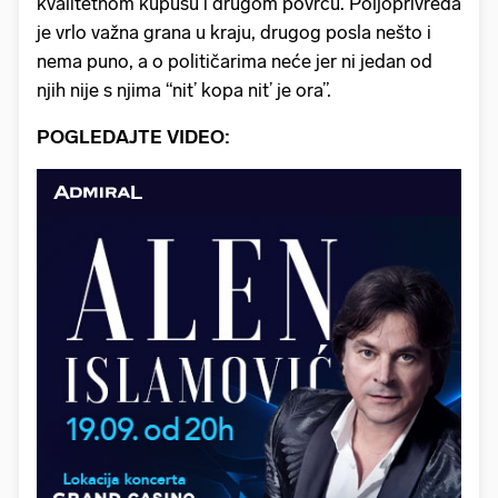
kvalitetnom kupusu i drugom povrću. Poljoprivreda
je vrlo važna grana u kraju, drugog posla nešto i
nema puno, a o političarima neće jer ni jedan od
njih nije s njima “nit’ kopa nit’ je ora”.
POGLEDAJTE VIDEO: