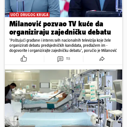
UOČI DRUGOG KRUGA
Milanović pozvao TV kuće da
organiziraju zajedničku debatu
'Poštujući građane i interes svih nacionalnih televizija koje žele
organizirati debatu predsjedničkih kandidata, predlažem im -
dogovorite i organizirajte zajedničku debatu', poručio je Milanović
113