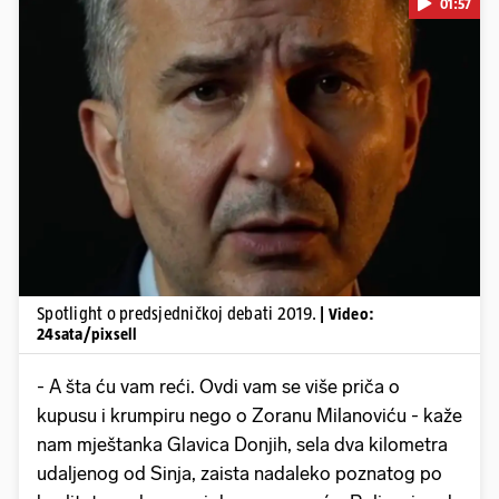
01:57
Pokretanje videa...
Spotlight o predsjedničkoj debati 2019.
| Video:
24sata/pixsell
- A šta ću vam reći. Ovdi vam se više priča o
kupusu i krumpiru nego o Zoranu Milanoviću - kaže
nam mještanka Glavica Donjih, sela dva kilometra
udaljenog od Sinja, zaista nadaleko poznatog po