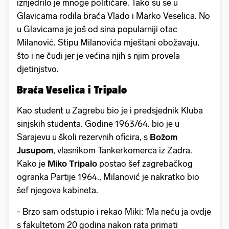
iznjedrilo je mnoge političare. Tako su se u
Glavicama rodila braća Vlado i Marko Veselica. No
u Glavicama je još od sina popularniji otac
Milanović. Stipu Milanovića mještani obožavaju,
što i ne čudi jer je većina njih s njim provela
djetinjstvo.
Braća Veselica i Tripalo
Kao student u Zagrebu bio je i predsjednik Kluba
sinjskih studenta. Godine 1963/64. bio je u
Sarajevu u školi rezervnih oficira, s
Božom
Jusupom
, vlasnikom Tankerkomerca iz Zadra.
Kako je
Miko Tripalo
postao šef zagrebačkog
ogranka Partije 1964., Milanović je nakratko bio
šef njegova kabineta.
- Brzo sam odstupio i rekao Miki: ‘Ma neću ja ovdje
s fakultetom 20 godina nakon rata primati