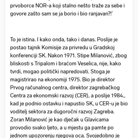
prvoborce NOR-a koji stalno nešto traže za sebe i
govore zašto sam se ja borio i bio ranjavan?!’
To je istina. I kako onda, tako i danas. Poslije je
postao tajnik Komisije za privredu u Gradskoj
konferenciji SK. Nakon 1971. Stipe Milanović, zbog
bliskosti s Tripalom i braćom Veselica, nije, kako
tvrdi, mogao politički napredovati. Stoga je
magistrirao na ekonomiji 1975. Bio je direktor
Prvog računalnog centra, direktor zagrebačkog
Centra za ekonomski razvoj (CER), a poslije 1984.,
kad je podnio ostavku i napustio SK, u CER-u je bio
voditelj sektora za dugoročni razvoj Zagreba.
Zoran Milanović je kao dječak u Glavicama
provodio svako ljeto, a u mjestu ga pamte po
jednom upozorenju njegova oca. Svojedobno je