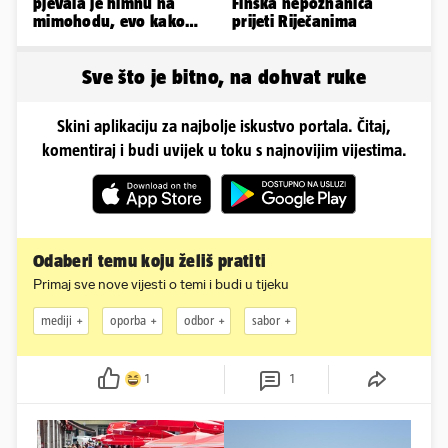
pjevala je himnu na
Finska nepoznanica
mimohodu, evo kako
prijeti Riječanima
danas izgleda Mia
Negovetić
Sve što je bitno, na dohvat ruke
Skini aplikaciju za najbolje iskustvo portala. Čitaj,
komentiraj i budi uvijek u toku s najnovijim vijestima.
Odaberi temu koju želiš pratiti
Primaj sve nove vijesti o temi i budi u tijeku
mediji
oporba
odbor
sabor
1
1