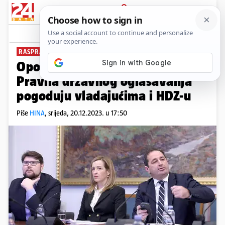
PRIJAVA
News
Komentari
1
RASPRAVA O FINANCIRANJU
Oporba na Odboru za medije:
Pravila državnog oglašavanja
pogoduju vladajućima i HDZ-u
Piše
HINA
,
srijeda, 20.12.2023. u 17:50