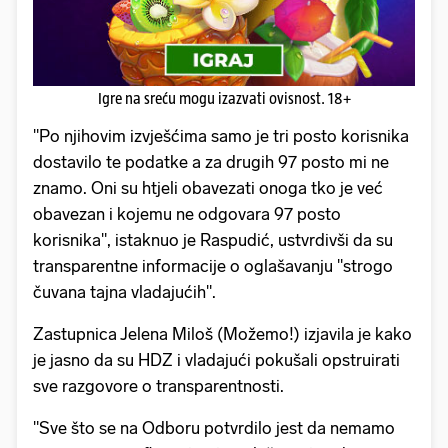
Igre na sreću mogu izazvati ovisnost. 18+
"Po njihovim izvješćima samo je tri posto korisnika
dostavilo te podatke a za drugih 97 posto mi ne
znamo. Oni su htjeli obavezati onoga tko je već
obavezan i kojemu ne odgovara 97 posto
korisnika", istaknuo je Raspudić, ustvrdivši da su
transparentne informacije o oglašavanju "strogo
čuvana tajna vladajućih".
Zastupnica Jelena Miloš (Možemo!) izjavila je kako
je jasno da su HDZ i vladajući pokušali opstruirati
sve razgovore o transparentnosti.
"Sve što se na Odboru potvrdilo jest da nemamo