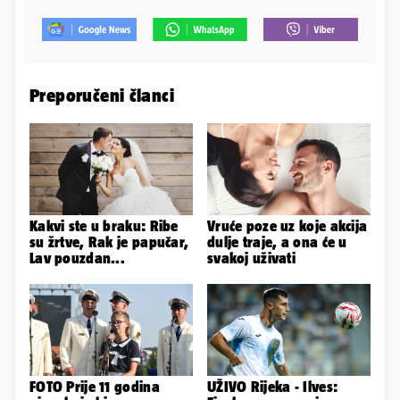
Preporučeni članci
Kakvi ste u braku: Ribe
Vruće poze uz koje akcija
su žrtve, Rak je papučar,
dulje traje, a ona će u
Lav pouzdan...
svakoj uživati
FOTO Prije 11 godina
UŽIVO Rijeka - Ilves: