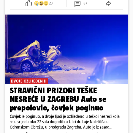
23
87
DVOJE OZLIJEĐENIH
STRAVIČNI PRIZORI TEŠKE
NESREĆE U ZAGREBU Auto se
prepolovio, čovjek poginuo
Čovjek je poginuo, a dvoje ljudi je ozlijeđeno u teškoj nesreći koja
se u srijedu oko 22 sata dogodila u Ulici dr. Luje Naletilića u
Odranskom Obrežu, u predgrađu Zagreba. Auto je iz zasad
neutvrđenih razloga sletio s kolnika, a od siline udara vozilo se