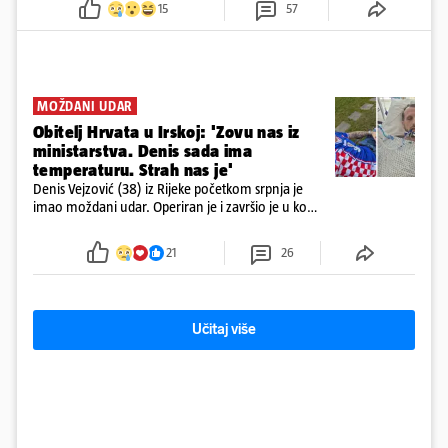
15
57
prepolovilo.
MOŽDANI UDAR
Obitelj Hrvata u Irskoj: 'Zovu nas iz
ministarstva. Denis sada ima
temperaturu. Strah nas je'
Denis Vejzović (38) iz Rijeke početkom srpnja je
imao moždani udar. Operiran je i završio je u komi.
Obitelj ga želi prebaciti u Hrvatsku, kažu kako
tamošnji liječnici ne vjeruju u oporavak: 'Imamo
21
26
72 sata'
Učitaj više