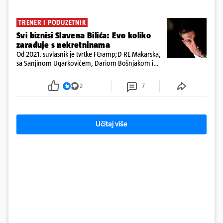
TRENER I PODUZETNIK
Svi biznisi Slavena Bilića: Evo koliko
zarađuje s nekretninama
Od 2021. suvlasnik je tvrtke F&amp;D RE Makarska,
sa Sanjinom Ugarkovićem, Dariom Bošnjakom i
Dobrislavom Hrkaćem. Tvrtka je registrirana za
poslovanje nekretninama, a od osnutka nema
2
7
zaposlenih
Učitaj više