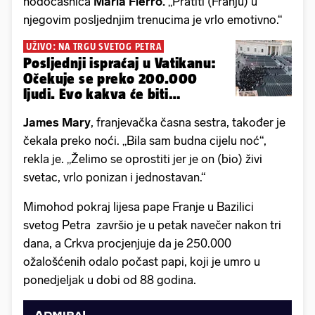
hodočasnica
Maria Fierro.
„Pratiti (Franju) u
njegovim posljednjim trenucima je vrlo emotivno.“
UŽIVO: NA TRGU SVETOG PETRA
Posljednji ispraćaj u Vatikanu:
Očekuje se preko 200.000
ljudi. Evo kakva će biti
procedura
James Mary
, franjevačka časna sestra, također je
čekala preko noći. „Bila sam budna cijelu noć“,
rekla je. „Želimo se oprostiti jer je on (bio) živi
svetac, vrlo ponizan i jednostavan.“
Mimohod pokraj lijesa pape Franje u Bazilici
svetog Petra završio je u petak navečer nakon tri
dana, a Crkva procjenjuje da je 250.000
ožalošćenih odalo počast papi, koji je umro u
ponedjeljak u dobi od 88 godina.