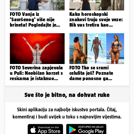
FOTO Vanja iz
Kako horoskopski
'Savršenog' više nije
znakovi truju svoje veze:
brineta! Pogledajte je
Bik vas tretira kao
sad
vlasništvo, Jarcu je veza
ugovor
FOTO Severina zapjevala
FOTO Tko se srami
u Puli: Neobičan korzet s
celulita još? Poznate
resicama je istaknuo
dame ponosno ga
njezine vitke noge...
pokazuju pa slave svoje
obline
Sve što je bitno, na dohvat ruke
Skini aplikaciju za najbolje iskustvo portala. Čitaj,
komentiraj i budi uvijek u toku s najnovijim vijestima.