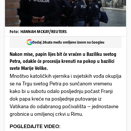
Foto: HANNAH MCKAY/REUTERS
Dodaj 24sata među omiljene izvore na Googleu
Nakon mise, papin lijes bit će vraćen u Baziliku svetog
Petra, odakle će procesija krenuti na pokop u bazilici
svete Marije Velike.
Mnoštvo katoličkih vjernika i svjetskih vođa okuplja
se na Trgu svetog Petra po sunčanom vremenu
kako bi u subotu odalo posljednju počast Franji
dok papa kreće na posljednje putovanje iz
Vatikana do odabranog počivališta – jednostavne
grobnice u omiljenoj crkvi u Rimu.
POGLEDAJTE VIDEO: