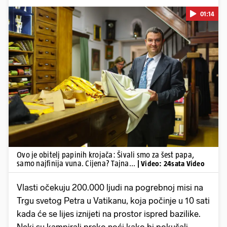
01:14
Pokretanje videa...
Ovo je obitelj papinih krojača: Šivali smo za šest papa,
samo najfinija vuna. Cijena? Tajna...
| Video: 24sata Video
Vlasti očekuju 200.000 ljudi na pogrebnoj misi na
Trgu svetog Petra u Vatikanu, koja počinje u 10 sati
kada će se lijes iznijeti na prostor ispred bazilike.