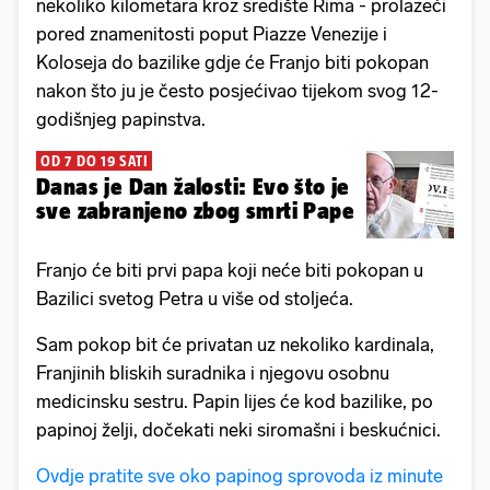
nekoliko kilometara kroz središte Rima - prolazeći
pored znamenitosti poput Piazze Venezije i
Koloseja do bazilike gdje će Franjo biti pokopan
nakon što ju je često posjećivao tijekom svog 12-
godišnjeg papinstva.
OD 7 DO 19 SATI
Danas je Dan žalosti: Evo što je
sve zabranjeno zbog smrti Pape
Franjo će biti prvi papa koji neće biti pokopan u
Bazilici svetog Petra u više od stoljeća.
Sam pokop bit će privatan uz nekoliko kardinala,
Franjinih bliskih suradnika i njegovu osobnu
medicinsku sestru. Papin lijes će kod bazilike, po
papinoj želji, dočekati neki siromašni i beskućnici.
Ovdje pratite sve oko papinog sprovoda iz minute