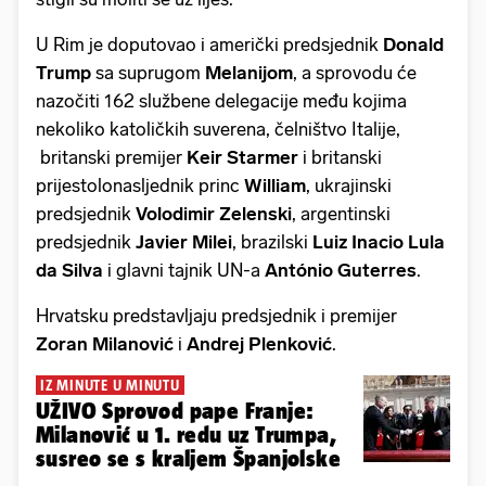
U Rim je doputovao i američki predsjednik
Donald
Trump
sa suprugom
Melanijom
, a sprovodu će
nazočiti 162 službene delegacije među kojima
nekoliko katoličkih suverena, čelništvo Italije,
britanski premijer
Keir Starmer
i britanski
prijestolonasljednik princ
William
, ukrajinski
predsjednik
Volodimir Zelenski
, argentinski
predsjednik
Javier Milei
, brazilski
Luiz Inacio Lula
da Silva
i glavni tajnik UN-a
António Guterres
.
Hrvatsku predstavljaju predsjednik i premijer
Zoran Milanović
i
Andrej Plenković
.
IZ MINUTE U MINUTU
UŽIVO Sprovod pape Franje:
Milanović u 1. redu uz Trumpa,
susreo se s kraljem Španjolske