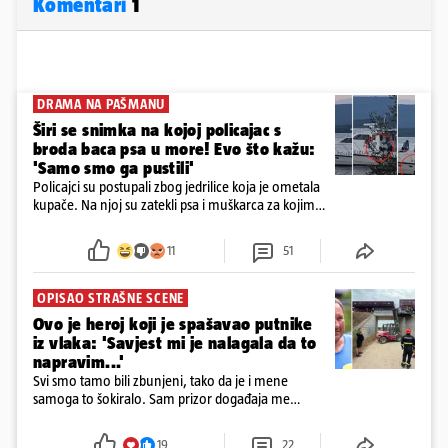
Komentari
1
DRAMA NA PAŠMANU
Širi se snimka na kojoj policajac s
broda baca psa u more! Evo što kažu:
'Samo smo ga pustili'
Policajci su postupali zbog jedrilice koja je ometala
kupače. Na njoj su zatekli psa i muškarca za kojim
se od ranije trage. Muškarac je pružao otpor te su
ga uhitili, a psa je preuzeo komunalni redar
11
51
OPISAO STRAŠNE SCENE
Ovo je heroj koji je spašavao putnike
iz vlaka: 'Savjest mi je nalagala da to
napravim...'
Svi smo tamo bili zbunjeni, tako da je i mene
samoga to šokiralo. Sam prizor događaja me
šokirao kada sam vidio, rekao je Božidar Zrinski
19
22