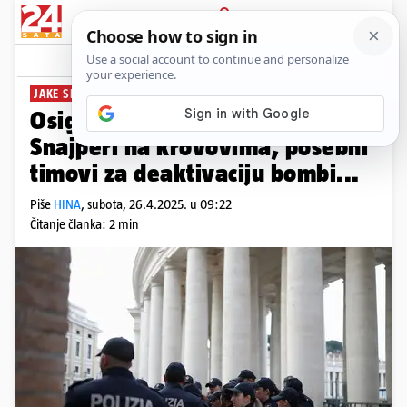
PRIJAVA
News
Komentari
1
JAKE SNAGE SIGURNOSTI
Osiguranje na sprovodu pape:
Snajperi na krovovima, posebni
timovi za deaktivaciju bombi...
Piše
HINA
,
subota, 26.4.2025. u 09:22
Čitanje članka: 2 min