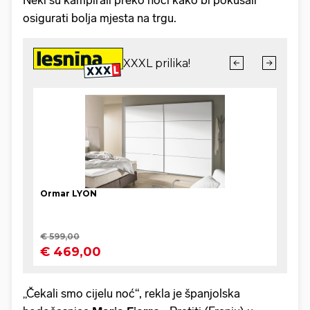
Neki su kampirali preko noći kako bi pokušali
osigurati bolja mjesta na trgu.
„Čekali smo cijelu noć“, rekla je španjolska