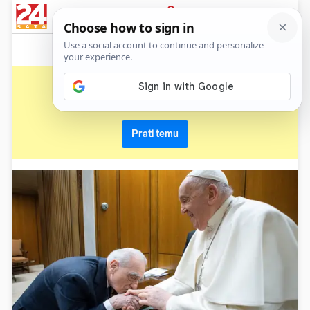
News
Show
Sport
Life&style
Video
Express
PRIJAVA
papa franjo
Primaj sve nove vijesti o temi i budi u tijeku
Prati temu