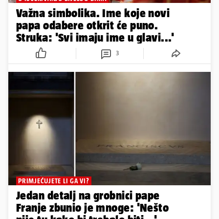
Važna simbolika. Ime koje novi
papa odabere otkrit će puno.
Struka: 'Svi imaju ime u glavi...'
3
PRIMJEĆUJETE LI GA VI?
Jedan detalj na grobnici pape
Franje zbunio je mnoge: 'Nešto