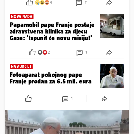
4
11
NOVA NADA
Papamobil pape Franje postaje
zdravstvena klinika za djecu
Gaze​​​: 'Ispunit će novu misiju!'
2
1
NA AUKCIJI
Fotoaparat pokojnog pape
Franje prodan za 6.5 mil. eura
1