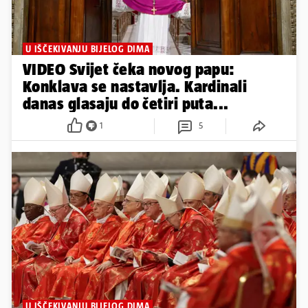
U IŠČEKIVANJU BIJELOG DIMA
VIDEO Svijet čeka novog papu:
Konklava se nastavlja. Kardinali
danas glasaju do četiri puta...
1
5
U IŠČEKIVANJU BIJELOG DIMA