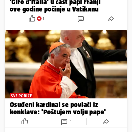
'Giro d'Italia' u čast papi Franji
ove godine počinje u Vatikanu
1
SVE PORIČE
Osuđeni kardinal se povlači iz
konklave: 'Poštujem volju pape'
1