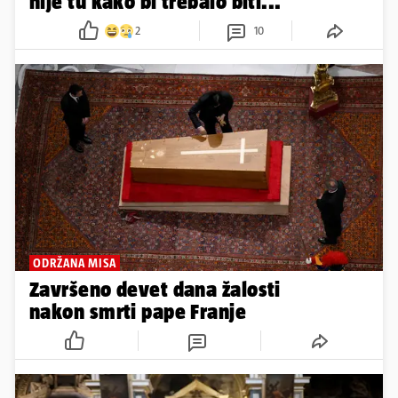
nije tu kako bi trebalo biti...'
2
10
ODRŽANA MISA
Završeno devet dana žalosti
nakon smrti pape Franje