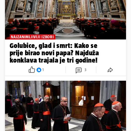
NAJZANIMLJIVIJI IZBORI
Golubice, glad i smrt: Kako se
prije birao novi papa? Najduža
konklava trajala je tri godine!
1
3