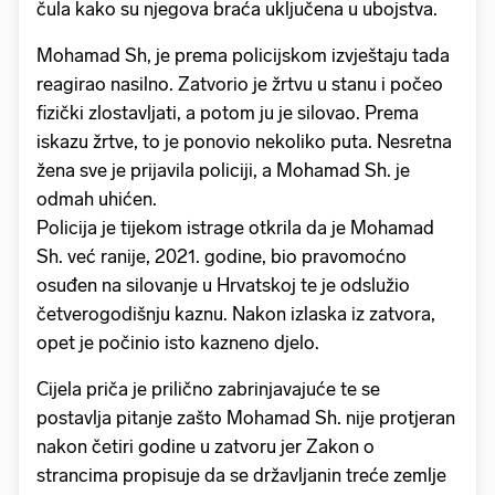
čula kako su njegova braća uključena u ubojstva.
Mohamad Sh, je prema policijskom izvještaju tada
reagirao nasilno. Zatvorio je žrtvu u stanu i počeo
fizički zlostavljati, a potom ju je silovao. Prema
iskazu žrtve, to je ponovio nekoliko puta. Nesretna
žena sve je prijavila policiji, a Mohamad Sh. je
odmah uhićen.
Policija je tijekom istrage otkrila da je Mohamad
Sh. već ranije, 2021. godine, bio pravomoćno
osuđen na silovanje u Hrvatskoj te je odslužio
četverogodišnju kaznu. Nakon izlaska iz zatvora,
opet je počinio isto kazneno djelo.
Cijela priča je prilično zabrinjavajuće te se
postavlja pitanje zašto Mohamad Sh. nije protjeran
nakon četiri godine u zatvoru jer Zakon o
strancima propisuje da se državljanin treće zemlje