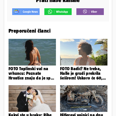
Preporučeni članci
FOTO Toplinski val na
FOTO Badić? Ne treba,
vrhuncu: Poznate
Halle je grudi prekrila
Hrvatice znaju da je spas
šeširom! Uskoro će 60,
u minijaturnom bikiniju
ljetuje u golim izdanjima
Kakvi ste u braku: Ribe
Hitlerovi vojnici na dnu