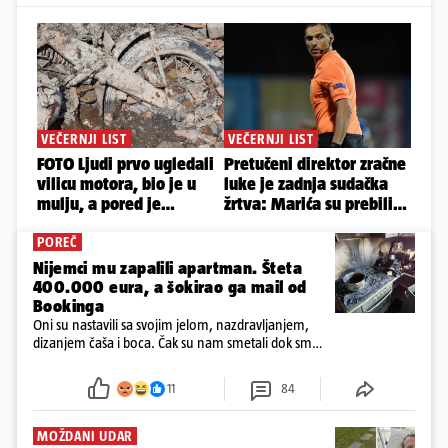
POREČ
Nijemci mu zapalili apartman. Šteta
400.000 eura, a šokirao ga mail od
Bookinga
Oni su nastavili sa svojim jelom, nazdravljanjem,
dizanjem čaša i boca. Čak su nam smetali dok smo
u panici kupili crijeva kako bismo pokušali ugasiti
požar, rekao je vlasnik
11
84
MOŽDANI UDAR