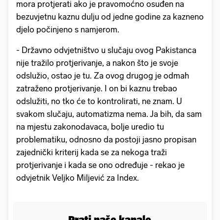
mora protjerati ako je pravomoćno osuđen na
bezuvjetnu kaznu dulju od jedne godine za kazneno
djelo počinjeno s namjerom.
- Državno odvjetništvo u slučaju ovog Pakistanca
nije tražilo protjerivanje, a nakon što je svoje
odslužio, ostao je tu. Za ovog drugog je odmah
zatraženo protjerivanje. I on bi kaznu trebao
odslužiti, no tko će to kontrolirati, ne znam. U
svakom slučaju, automatizma nema. Ja bih, da sam
na mjestu zakonodavaca, bolje uredio tu
problematiku, odnosno da postoji jasno propisan
zajednički kriterij kada se za nekoga traži
protjerivanje i kada se ono određuje - rekao je
odvjetnik Veljko Miljević za Index.
Prati naše kanale