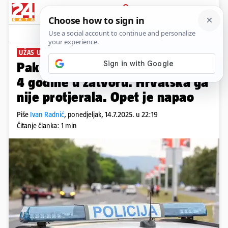
PRIJAVA
News
UŽAS U ZAGREBU
Pakistanac je zbog silovanja bio
4 godine u zatvoru. Hrvatska ga
nije protjerala. Opet je napao
Piše
Ivan Radnić
,
ponedjeljak, 14.7.2025. u 22:19
Čitanje članka: 1 min