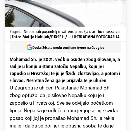
Zagreb: Nepoznati počinitelj iz vatrenog oružja usmrtio muškarca
|
Foto: Matija Habljak/PIXSELL/ - ILUSTRATIVNA FOTOGRAFIJA
Dodaj 24sata među omiljene izvore na Googleu
Mohamad Sh. je 2021. već bio osuđen zbog silovanja, a
sad je u lipnju u stanu zatočio Nepalku, koju je i
zaposlio u Hrvatskoj te ju je fizički zlostavljao, a potom i
silovao. Nesretna žena ga je prijavila te je uhićen
U Zagrebu je uhićen Pakistanac Mohamad Sh.
zbog optužbi da je silovao Nepalku koju je i
zaposlio u Hrvatskoj. Sve se odvijalo početkom
lipnja, Nepalka je odlučila otići jer joj se nije sviđao
posao koji joj je pronašao Mohamad Sh., a rekla
mu je i da ga se boji jer je opasna osoba te da je