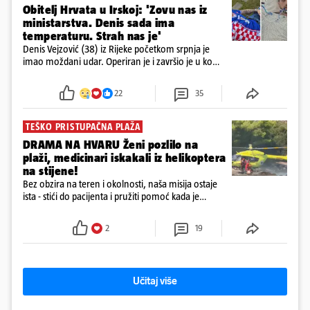
Obitelj Hrvata u Irskoj: 'Zovu nas iz
ministarstva. Denis sada ima
temperaturu. Strah nas je'
Denis Vejzović (38) iz Rijeke početkom srpnja je
imao moždani udar. Operiran je i završio je u komi.
Obitelj ga želi prebaciti u Hrvatsku, kažu kako
tamošnji liječnici ne vjeruju u oporavak: 'Imamo
22
35
72 sata'
TEŠKO PRISTUPAČNA PLAŽA
DRAMA NA HVARU Ženi pozlilo na
plaži, medicinari iskakali iz helikoptera
na stijene!
Bez obzira na teren i okolnosti, naša misija ostaje
ista - stići do pacijenta i pružiti pomoć kada je
najpotrebnija - objavilo je Ministarstvo zdravstva na
Facebooku
2
19
Učitaj više