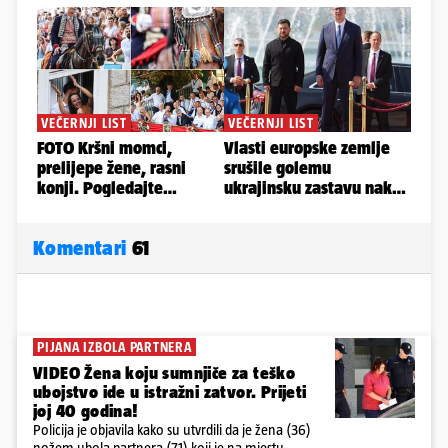
Komentari
61
PIJANA IZBOLA PARTNERA
VIDEO Žena koju sumnjiče za teško
ubojstvo ide u istražni zatvor. Prijeti
joj 40 godina!
Policija je objavila kako su utvrdili da je žena (36)
nožem ubola partnera (71) koji je na mjestu