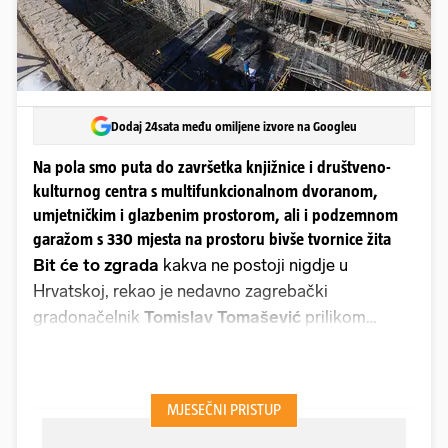
Dodaj 24sata među omiljene izvore na Googleu
Na pola smo puta do završetka knjižnice i društveno-
kulturnog centra s multifunkcionalnom dvoranom,
umjetničkim i glazbenim prostorom, ali i podzemnom
garažom s 330 mjesta na prostoru bivše tvornice žita
Bit će to zgrada
kakva ne postoji nigdje u
Hrvatskoj, rekao je nedavno zagrebački
gradonačelnik
Tomislav Tomašević
prilikom
obilaska gradilišta Paromlina, odnosno bivše
tvornice žita. I doista, iako su radovi tek na pola
puta do završetka, već se sada, kad stupite na
gradilište, može naslutiti grandioznost cijelog
projekta.