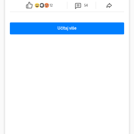
ga uhitili, a psa je preuzeo komunalni redar
12
54
Učitaj više