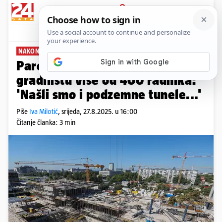
PRIJAVA
News
Komentari
61
NAKON GODINU DANA
PLUS+
Paromlin brzo napreduje. Na
gradilištu više od 400 radnika:
'Našli smo i podzemne tunele...'
Piše
Iva Milotić
,
srijeda, 27.8.2025. u 16:00
Čitanje članka: 3 min