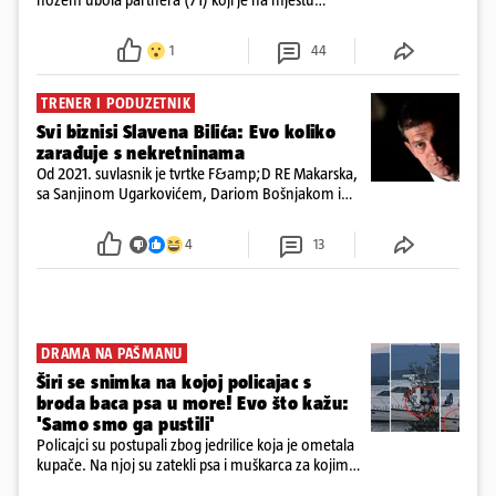
preminuo. Imala je 2,03 promila. U nedjelju su je
ispitali i poslali u istražni zatvor
1
44
TRENER I PODUZETNIK
Svi biznisi Slavena Bilića: Evo koliko
zarađuje s nekretninama
Od 2021. suvlasnik je tvrtke F&amp;D RE Makarska,
sa Sanjinom Ugarkovićem, Dariom Bošnjakom i
Dobrislavom Hrkaćem. Tvrtka je registrirana za
poslovanje nekretninama, a od osnutka nema
4
13
zaposlenih
DRAMA NA PAŠMANU
Širi se snimka na kojoj policajac s
broda baca psa u more! Evo što kažu:
'Samo smo ga pustili'
Policajci su postupali zbog jedrilice koja je ometala
kupače. Na njoj su zatekli psa i muškarca za kojim
se od ranije trage. Muškarac je pružao otpor te su