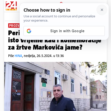
PRIJAVA
News
Komentari
6
PROZVAO VLAST U SINJU
Perić (HDZ): Zašto je sjednica u
isto vrijeme kad i komemoracije
za žrtve Markovića jame?
Piše
HINA
,
nedjelja, 26.5.2024. u 13:36