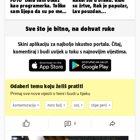
FOTO 'Dala sam otkaz
Kakvi ste u braku: Ribe
kao programerka. Toliko
su žrtve, Rak je papučar,
sam lijepa da su po meni
Lav pouzdan...
napravili lutku'
Sve što je bitno, na dohvat ruke
Skini aplikaciju za najbolje iskustvo portala. Čitaj,
komentiraj i budi uvijek u toku s najnovijim vijestima.
Odaberi temu koju želiš pratiti
Primaj sve nove vijesti o temi i budi u tijeku
komemoracija
miro bulj
sinj
stipe perić
6