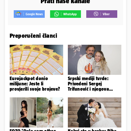
Prati naše kanale
Preporučeni članci
Eurojackpot donio
Srpski mediji tvrde:
milijune: Jeste li
Privedeni Sergej
provjerili svoje brojeve?
Trifunović i njegova
supruga, izazvali su
incident