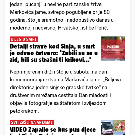
jedan „pucanj“ u nevine partizanske žrtve
Markovića jame, svirepo pogubljene prije 80
godina, što je sramotno i nedopustivo danas u
modernoj i neovisnoj Hrvatskoj, ističe Perić.
BIJEG U SMRT
Detalji strave kod Sinja, u smrt
je odveo četvero: 'Zabili su se u
zid, bili su strašni ti krikovi...'
Neprimjerenim drži i što je u subotu, na dan
komemoriranja žrtvama Markovića jame, „Buljeva
direktorica jedne sinjske gradske tvrtke“ na
društvenim mrežama čestitala Dan mladosti i
objavila fotografije sa štafetom i zvijezdom
petokrakom.
SVI IZAŠLI NA VRIJEME
VIDEO Zapalio se bus pun djece