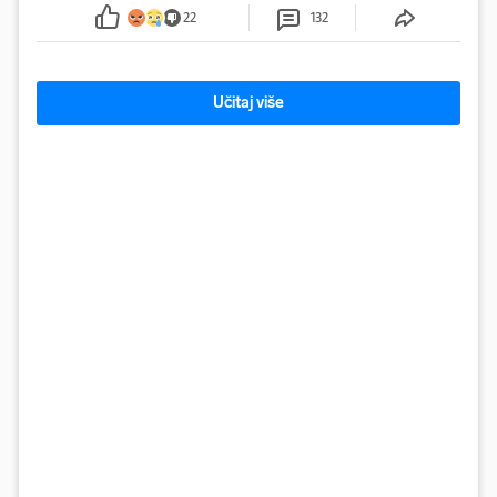
sumnju
22
132
Učitaj više