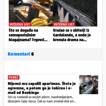
Komentari
6
POREČ
Nijemci mu zapalili apartman. Šteta je
ogromna, a potom ga je šokirao i e-
mail od Bookinga
Oni su nastavili sa svojim jelom, nazdravljanjem,
dizanjem čaša i boca. Čak su nam smetali dok smo
u panici kupili crijeva kako bismo pokušali ugasiti