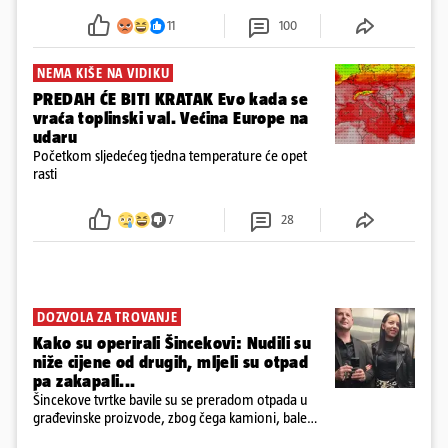
požar, rekao je vlasnik
11
100
NEMA KIŠE NA VIDIKU
PREDAH ĆE BITI KRATAK Evo kada se
vraća toplinski val. Većina Europe na
udaru
Početkom sljedećeg tjedna temperature će opet
rasti
7
28
DOZVOLA ZA TROVANJE
Kako su operirali Šincekovi: Nudili su
niže cijene od drugih, mljeli su otpad
pa zakapali...
Šincekove tvrtke bavile su se preradom otpada u
građevinske proizvode, zbog čega kamioni, bale
plastike i samljeveni materijal dugo nisu izazivali