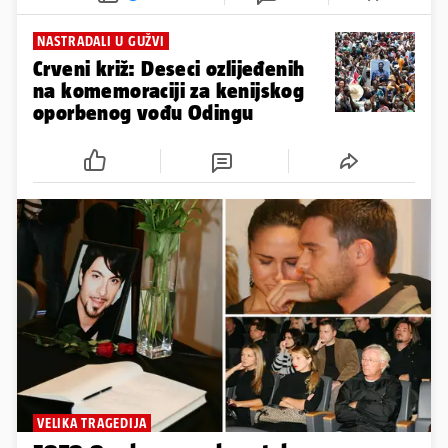
NASTRADALI U GUŽVI
Crveni križ: Deseci ozlijeđenih
na komemoraciji za kenijskog
oporbenog vođu Odingu
VELIKA TRAGEDIJA