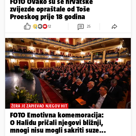
FOTO Ovako su se hrvatske
zvijezde opraštale od Toše
Proeskog prije 18 godina
12
25
ŽERA JE ZAPJEVAO NJEGOV HIT
FOTO Emotivna komemoracija:
O Halidu pričali njegovi bližnji,
mnogi nisu mogli sakriti suze...