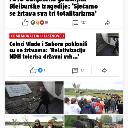
Bleiburške tragedije: 'Sjećamo
se žrtava sva tri totalitarizma'
19
127
KOMEMORACIJA U JASENOVCU
Čelnci Vlade i Sabora poklonili
su se žrtvama: 'Relativizaciju
NDH tolerira državni vrh...'
1
12