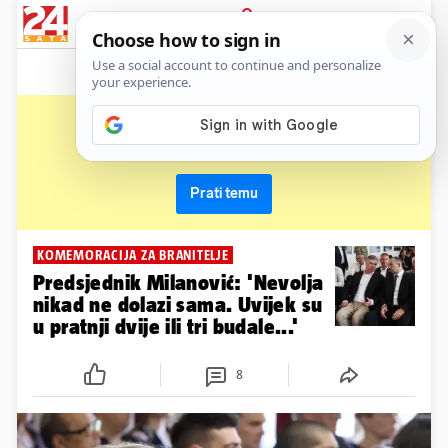
News
Show
Sport
Life&style
Video
Express
PRIJAVA
komemoracija
Primaj sve nove vijesti o temi i budi u tijeku
Prati temu
KOMEMORACIJA ZA BRANITELJE
Predsjednik Milanović: 'Nevolja
nikad ne dolazi sama. Uvijek su
u pratnji dvije ili tri budale...'
8