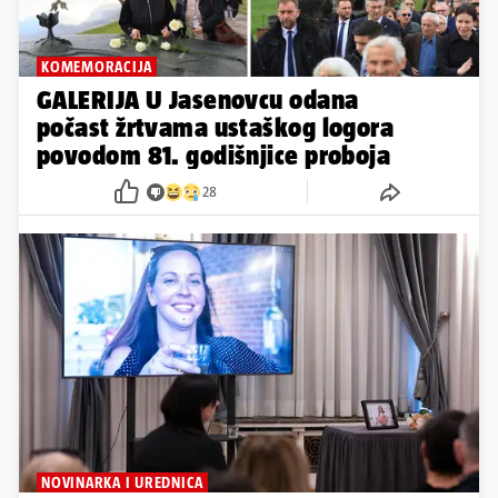
KOMEMORACIJA
GALERIJA U Jasenovcu odana
počast žrtvama ustaškog logora
povodom 81. godišnjice proboja
28
NOVINARKA I UREDNICA