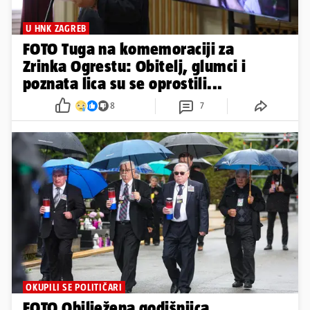
U HNK ZAGREB
FOTO Tuga na komemoraciji za
Zrinka Ogrestu: Obitelj, glumci i
poznata lica su se oprostili...
8
7
OKUPILI SE POLITIČARI
FOTO Obilježena godišnjica