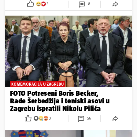
3
8
KOMEMORACIJA U ZAGREBU
FOTO Potreseni Boris Becker,
Rade Šerbedžija i teniski asovi u
Zagrebu ispratili Nikolu Pilića
3
56