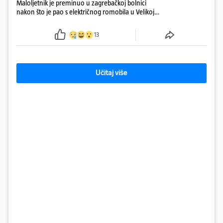
Maloljetnik je preminuo u zagrebačkoj bolnici
nakon što je pao s električnog romobila u Velikoj
Gorici. Liječnici: ‘Ozljede su sve jezivije’
13
Učitaj više