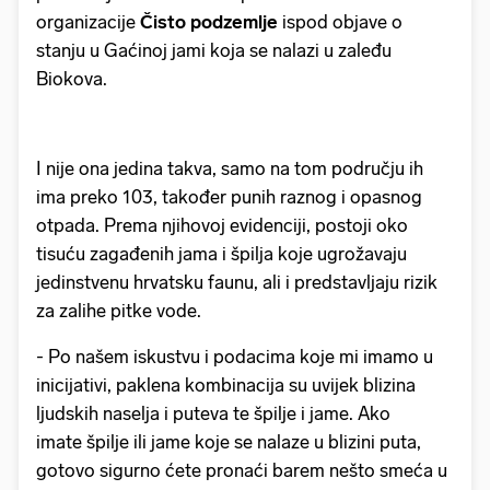
organizacije
Čisto podzemlje
ispod objave o
stanju u Gaćinoj jami koja se nalazi u zaleđu
Biokova.
I nije ona jedina takva, samo na tom području ih
ima preko 103, također punih raznog i opasnog
otpada. Prema njihovoj evidenciji, postoji oko
tisuću zagađenih jama i špilja koje ugrožavaju
jedinstvenu hrvatsku faunu, ali i predstavljaju rizik
za zalihe pitke vode.
- Po našem iskustvu i podacima koje mi imamo u
inicijativi, paklena kombinacija su uvijek blizina
ljudskih naselja i puteva te špilje i jame. Ako
imate špilje ili jame koje se nalaze u blizini puta,
gotovo sigurno ćete pronaći barem nešto smeća u