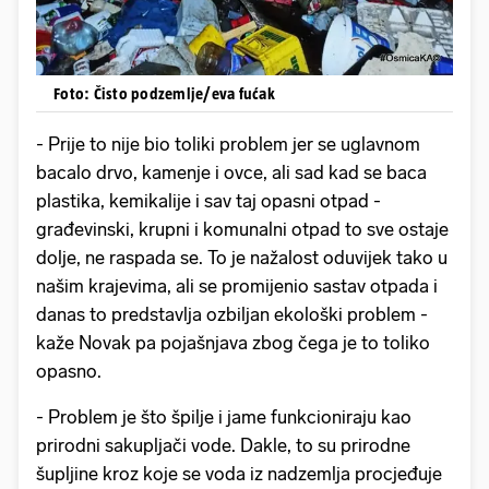
Foto: Čisto podzemlje/eva fućak
- Prije to nije bio toliki problem jer se uglavnom
bacalo drvo, kamenje i ovce, ali sad kad se baca
plastika, kemikalije i sav taj opasni otpad -
građevinski, krupni i komunalni otpad to sve ostaje
dolje, ne raspada se. To je nažalost oduvijek tako u
našim krajevima, ali se promijenio sastav otpada i
danas to predstavlja ozbiljan ekološki problem -
kaže Novak pa pojašnjava zbog čega je to toliko
opasno.
- Problem je što špilje i jame funkcioniraju kao
prirodni sakupljači vode. Dakle, to su prirodne
šupljine kroz koje se voda iz nadzemlja procjeđuje