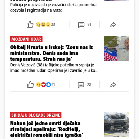
Policija je objavila da je vozačici istekla prometna
dozvola i registracija na Mazdi
23
91
MOŽDANI UDAR
Obitelj Hrvata u Irskoj: 'Zovu nas iz
ministarstva. Denis sada ima
temperaturu. Strah nas je'
Denis Vejzović (38) iz Rijeke početkom srpnja je
imao moždani udar. Operiran je i završio je u komi.
Obitelj ga želi prebaciti u Hrvatsku, kažu kako
tamošnji liječnici ne vjeruju u oporavak: 'Imamo
21
28
72 sata'
SKIDAJU BLOKADE BRZINE
Nakon još jedne smrti dječaka
stručnjaci apeliraju: 'Roditelji,
električni romobili nisu igračke'