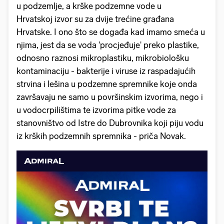
u podzemlje, a krške podzemne vode u
Hrvatskoj izvor su za dvije trećine građana
Hrvatske. I ono što se događa kad imamo smeća u
njima, jest da se voda 'procjeđuje' preko plastike,
odnosno raznosi mikroplastiku, mikrobiološku
kontaminaciju - bakterije i viruse iz raspadajućih
strvina i lešina u podzemne spremnike koje onda
završavaju ne samo u površinskim izvorima, nego i
u vodocrpilištima te izvorima pitke vode za
stanovništvo od Istre do Dubrovnika koji piju vodu
iz krških podzemnih spremnika - priča Novak.