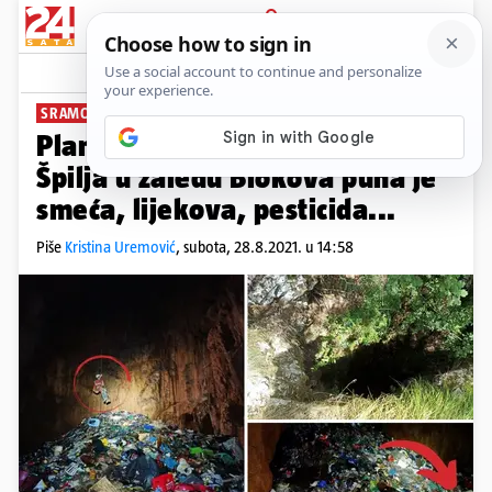
PRIJAVA
News
Komentari
101
SRAMOTNO I OPASNO
Planina smeća pod zemljom:
Špilja u zaleđu Biokova puna je
smeća, lijekova, pesticida...
Piše
Kristina Uremović
,
subota, 28.8.2021. u 14:58