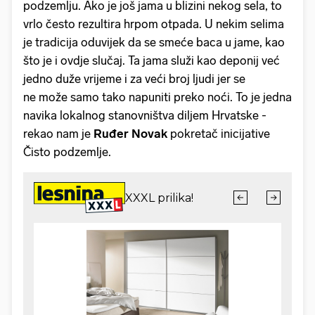
podzemlju. Ako je još jama u blizini nekog sela, to
vrlo često rezultira hrpom otpada. U nekim selima
je tradicija oduvijek da se smeće baca u jame, kao
što je i ovdje slučaj. Ta jama služi kao deponij već
jedno duže vrijeme i za veći broj ljudi jer se
ne može samo tako napuniti preko noći. To je jedna
navika lokalnog stanovništva diljem Hrvatske -
rekao nam je
Ruđer Novak
pokretač inicijative
Čisto podzemlje.