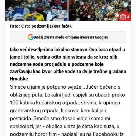
4
Foto: Čisto podzemlje/eva fućak
Dodaj 24sata među omiljene izvore na Googleu
Iako već desetljećima lokalno stanovništvo baca otpad u
jame i špilje, većina očito nije svjesna da se kroz njih
nadzemne vode procjeđuju u podzemne koje
završavaju kao izvor pitke vode za dvije trećine građana
Hrvatske
Smeće u jami je potpuno svježe... Jučer bačeno s
obližnjeg puta. Lokalni ljudi uspjeli su ubaciti preko
100 kubika kućanskog otpada, strvina, krupnog i
građevinskog otpada, lijekova, kemikalija i
pesticida. Smeće smo dosad vidjeli samo mi
speleolozi, jer - okolica ulaza je čista kao suza, u
podzemlju horor film - napisali su na Facebooku iz