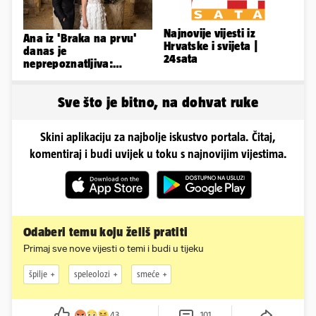
Najnovije vijesti iz
Ana iz 'Braka na prvu'
Hrvatske i svijeta |
danas je
24sata
neprepoznatljiva:
Odselila je iz Hrvatske, a
ovako sad izgleda
Sve što je bitno, na dohvat ruke
Skini aplikaciju za najbolje iskustvo portala. Čitaj,
komentiraj i budi uvijek u toku s najnovijim vijestima.
Odaberi temu koju želiš pratiti
Primaj sve nove vijesti o temi i budi u tijeku
špilje
speleolozi
smeće
43
101