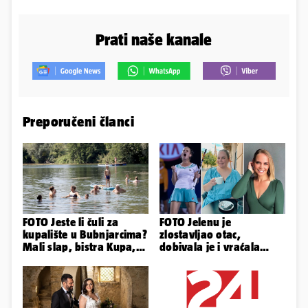
Prati naše kanale
Preporučeni članci
FOTO Jeste li čuli za
FOTO Jelenu je
kupalište u Bubnjarcima?
zlostavljao otac,
Mali slap, bistra Kupa,
dobivala je i vraćala
šumski hlad - prava
kilograme: 'Brutalno me
idila!
tukao šakama'