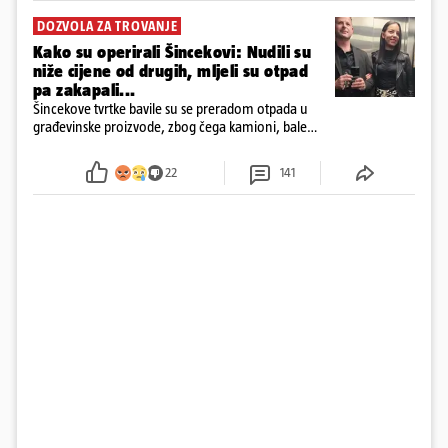
DOZVOLA ZA TROVANJE
Kako su operirali Šincekovi: Nudili su
niže cijene od drugih, mljeli su otpad
pa zakapali...
Šincekove tvrtke bavile su se preradom otpada u
građevinske proizvode, zbog čega kamioni, bale
plastike i samljeveni materijal dugo nisu izazivali
sumnju
22
141