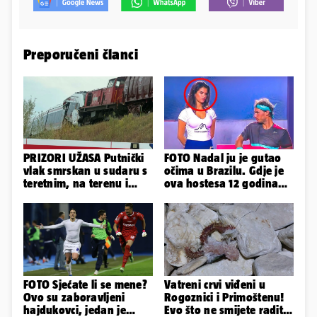
Preporučeni članci
PRIZORI UŽASA Putnički
FOTO Nadal ju je gutao
vlak smrskan u sudaru s
očima u Brazilu. Gdje je
teretnim, na terenu i
ova hostesa 12 godina
helikopter hitne
poslije i kako izgleda?
FOTO Sjećate li se mene?
Vatreni crvi viđeni u
Ovo su zaboravljeni
Rogoznici i Primoštenu!
hajdukovci, jedan je
Evo što ne smijete raditi