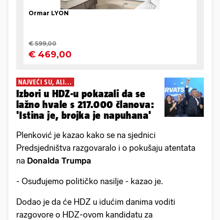
NAJVEĆI SU, ALI...
Izbori u HDZ-u pokazali da se
lažno hvale s 217.000 članova:
'Istina je, brojka je napuhana'
Plenković je kazao kako se na sjednici
Predsjedništva razgovaralo i o pokušaju atentata
na
Donalda Trumpa
- Osuđujemo političko nasilje - kazao je.
Dodao je da će HDZ u idućim danima voditi
razgovore o HDZ-ovom kandidatu za