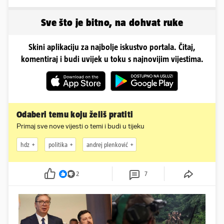
napuhao 3,3 promila...
kada ih vidite
Sve što je bitno, na dohvat ruke
Skini aplikaciju za najbolje iskustvo portala. Čitaj,
komentiraj i budi uvijek u toku s najnovijim vijestima.
Odaberi temu koju želiš pratiti
Primaj sve nove vijesti o temi i budi u tijeku
hdz
politika
andrej plenković
2
7