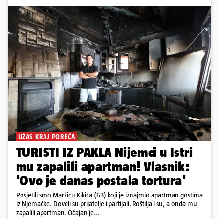
UŽAS KRAJ POREČA
TURISTI IZ PAKLA Nijemci u Istri
mu zapalili apartman! Vlasnik:
'Ovo je danas postala tortura'
Posjetili smo Markicu Kikića (63) koji je iznajmio apartman gostima
iz Njemačke. Doveli su prijatelje i partijali. Roštiljali su, a onda mu
zapalili apartman. Očajan je...