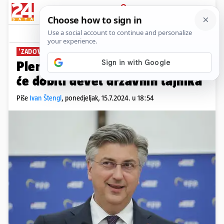
PRIJAVA
News
Komentari
7
'ZADOVOLJNI SU'
Plenković: 'Domovinski pokret
će dobiti devet državnih tajnika'
Piše
Ivan Štengl
,
ponedjeljak, 15.7.2024. u 18:54