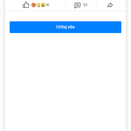
10
93
Učitaj više