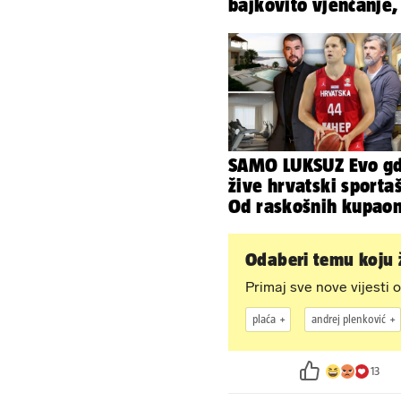
bajkovito vjenčanje,
sada je na svijet stig
sin!
SAMO LUKSUZ Evo gd
žive hrvatski sportaš
Od raskošnih kupaon
pa do privatnog kina
Odaberi temu koju ž
Primaj sve nove vijesti o
plaća
andrej plenković
13