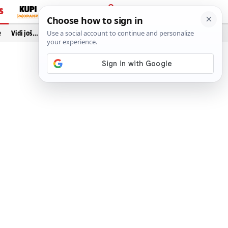
S
PRIJAVA
e
Vidi još…