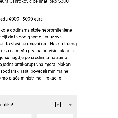
eura. Janroković će imati oko 5300
zmeđu 4000 i 5000 eura.
 koje godinama stoje nepromijenjene
ciji da ih podignemo, jer uz sva
e i to stavi na dnevni red. Nakon trećeg
 nisu na među prvima po visini plaće u
ego su negdje po sredini. Smatramo
a jedna antikoruptivna mjera. Nakon
ospodarski rast, povećali minimalne
isimo plaće ministrima - rekao je