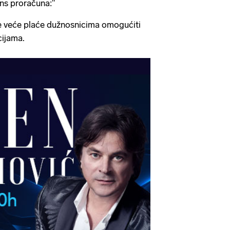
ans proračuna:"
e veće plaće dužnosnicima omogućiti
cijama.