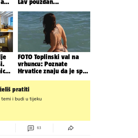
 a
Lav pouzdan...
ao -
je
FOTO Toplinski val na
i.
vrhuncu: Poznate
ica
Hrvatice znaju da je spas
u minijaturnom bikiniju
eliš pratiti
 temi i budi u tijeku
63