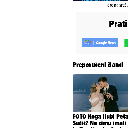
Igre na sreć
Prat
Preporučeni članci
FOTO Koga ljubi Pet
Sučić? Na zimu imali