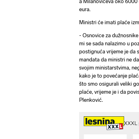
a Milanovićeva oko 6000 
eura.
Ministri će imati plaće i
- Osnovice za dužnosnike
mi se sada nalazimo u pozi
postignuća vrijeme je da s
mandata da ministri ne da
svojim ministarstvima, n
kako je to povećanje plać
što smo osigurali veliki g
plaće, vrijeme je i da pov
Plenković.