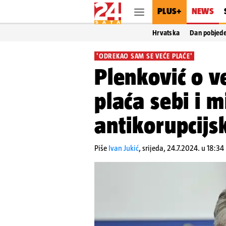
PLUS+
NEWS
Hrvatska
Dan pobjed
'ODREKAO SAM SE VEĆE PLAĆE'
Plenković o v
plaća sebi i m
antikorupcijsk
Piše
Ivan Jukić
,
srijeda, 24.7.2024. u 18:34