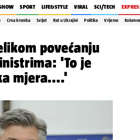
SHOW
SPORT
LIFE&STYLE
VIRAL
SCI/TECH
EXPRES
e
Crna kronika
Svijet
Rat u Ukrajini
Politika
Vrijeme
Kolumn
elikom povećanju
inistrima: 'To je
a mjera....'