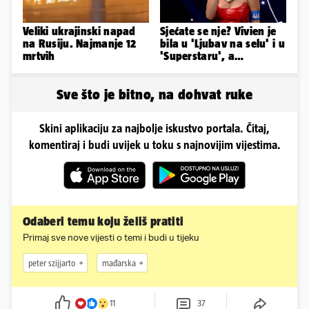
Veliki ukrajinski napad
Sjećate se nje? Vivien je
na Rusiju. Najmanje 12
bila u 'Ljubav na selu' i u
mrtvih
'Superstaru', a
pogledajte kako sada
izgleda
Sve što je bitno, na dohvat ruke
Skini aplikaciju za najbolje iskustvo portala. Čitaj,
komentiraj i budi uvijek u toku s najnovijim vijestima.
Odaberi temu koju želiš pratiti
Primaj sve nove vijesti o temi i budi u tijeku
peter szijjarto
mađarska
11
37