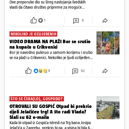
Ove preporuke dio su šireg nastojanja švedskih
vlasti da čitavo društvo pripreme za moguće
posljedice vojnih ili kibernetičkih napada
1
9
NEKOLIKO JE OZLIJEĐENIH
VIDEO DRAMA NA PLAŽI Bor se srušio
na kupače u Crikvenici
Bor je navodno puknuo u samom korijenu i srušio
se na plaži u Crikvenici. Nekoliko je ljudi ozlijeđeno,
ali navodno se ne radi o težim ozljedama
9
62
ŠTO SE ČEKA(LO), GOSPODO?
OTROVALI SU GOSPIĆ Otpad bi prekrio
cijeli Jelačićev trg! A što radi Vlada?
Slali su 62 e-maila
Kada bi otpad iz Gospića istresli na Trg bana Josipa
Jelačića u Zagrebu, prekrio bi ga, a visina bi bila 6