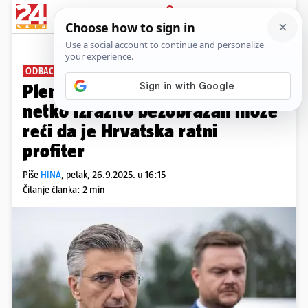
PRIJAVA
News
Komentari
37
ODBACUJE 'LAŽNE TEZE'
Plenković vraća Szijjartu: Samo
netko izrazito bezobrazan može
reći da je Hrvatska ratni
profiter
Piše
HINA
,
petak, 26.9.2025. u 16:15
Čitanje članka: 2 min