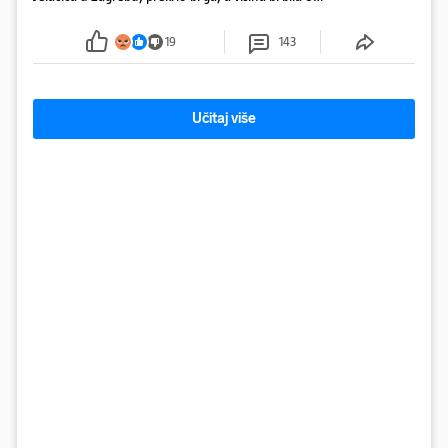
metara. Smeće stane u 284.600 kubnih kocaka.
Kada bi slagali jednu na drugu, visina bi bila kao
19
143
2600 katedrala
Učitaj više