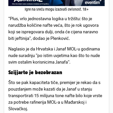
Igre na sreću mogu izazvati ovisnost. 18+
"Plus, vrlo jednostavna logika u tržištu: što je
narudžba količine nafte veća, što je rok ugovora
koji se ispregovara dulji, onda će cijena naravno
biti jeftinija", dodao je Plenković.
Naglasio je da Hrvatska i Janaf MOL-u godinama
nude suradnju "po istim uvjetima kao što to nude
svim ostalim korisnicima Janafa".
Szijjarto je bezobrazan
Što se pak kapaciteta tiče, premijer je rekao da s
pouzdanjem može kazati da je Janaf u stanju
transportirati 15 milijuna tone nafte bilo koje vrste
za potrebe rafinerija MOL-a u Mađarskoj i
Slovačkoj.