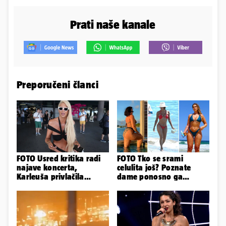
Prati naše kanale
Preporučeni članci
FOTO Usred kritika radi
FOTO Tko se srami
najave koncerta,
celulita još? Poznate
Karleuša privlačila
dame ponosno ga
mnoge poglede na
pokazuju pa slave svoje
aerodromu
obline