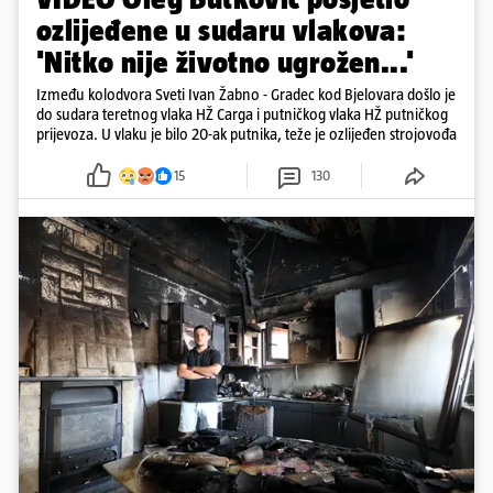
ozlijeđene u sudaru vlakova:
'Nitko nije životno ugrožen...'
Između kolodvora Sveti Ivan Žabno - Gradec kod Bjelovara došlo je
do sudara teretnog vlaka HŽ Carga i putničkog vlaka HŽ putničkog
prijevoza. U vlaku je bilo 20-ak putnika, teže je ozlijeđen strojovođa
15
130