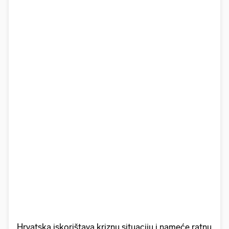
Hrvatska iskorištava kriznu situaciju i nameće ratnu