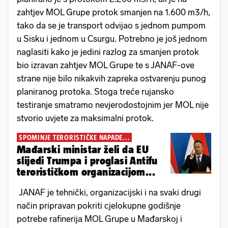
zahtjev MOL Grupe protok smanjen na 1.600 m3/h,
tako da se je transport odvijao s jednom pumpom
u Sisku i jednom u Csurgu. Potrebno je još jednom
naglasiti kako je jedini razlog za smanjen protok
bio izravan zahtjev MOL Grupe te s JANAF-ove
strane nije bilo nikakvih zapreka ostvarenju punog
planiranog protoka. Stoga treće rujansko
testiranje smatramo nevjerodostojnim jer MOL nije
stvorio uvjete za maksimalni protok.
SPOMINJE TERORISTIČKE NAPADE...
Mađarski ministar želi da EU
slijedi Trumpa i proglasi Antifu
terorističkom organizacijom...
JANAF je tehnički, organizacijski i na svaki drugi
način pripravan pokriti cjelokupne godišnje
potrebe rafinerija MOL Grupe u Mađarskoj i