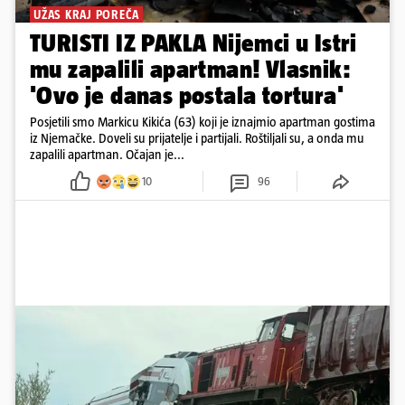
UŽAS KRAJ POREČA
TURISTI IZ PAKLA Nijemci u Istri
mu zapalili apartman! Vlasnik:
'Ovo je danas postala tortura'
Posjetili smo Markicu Kikića (63) koji je iznajmio apartman gostima
iz Njemačke. Doveli su prijatelje i partijali. Roštiljali su, a onda mu
zapalili apartman. Očajan je...
10
96