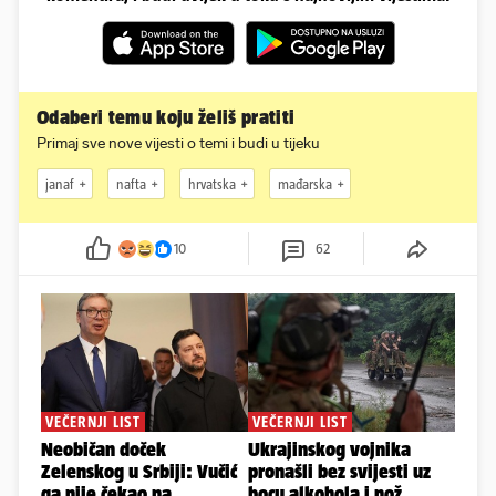
Odaberi temu koju želiš pratiti
Primaj sve nove vijesti o temi i budi u tijeku
janaf
nafta
hrvatska
mađarska
10
62