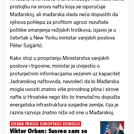
pristojbu na sirovu naftu koja se isporučuje
Mađarskoj, ali mađarska vlada neće dopustiti da
njihova pohlepa za profitom ugrozi rezultate
politike smanjenja režijskih troškova, izjavio je u
četvrtak u New Yorku ministar vanjskih poslova
Péter Szijjártó.
Kako stoji u priopćenju Ministarstva vanjskih
poslova i trgovine, ministar je izvijestio o
proturječnim informacijama vezanim uz kapacitet
Jadranskog naftovoda, navodeći da bi Mađarska
mogla uvoziti znatno više prirodnog plina i sirove
nafte iz Hrvatske nego što to trenutačno dopušta
energetska infrastruktura susjedne zemlje, čija je
razina razvoja znatno niža od one u Mađarskoj.
ORBAN PRKOSI EUROPSKOJ KOMISIJI
Viktor Orban: Susreo sam se