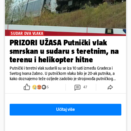
SUDAR DVA VLAKA
PRIZORI UŽASA Putnički vlak
smrskan u sudaru s teretnim, na
terenu i helikopter hitne
Putnički i teretni vlak sudarili su se iza 10 sati između Gradeca i
Svetog Ivana žabno. U putničkom vlaku bilo je 20-ak putnika, a
kako doznajemo teže ozljede zadobio je strojovođa putničkog
vlaka. Zatvoren je promet, a fotoreporteri Prigorskog objavili su
5
47
prve snimke s mjesta sudara
Učitaj više