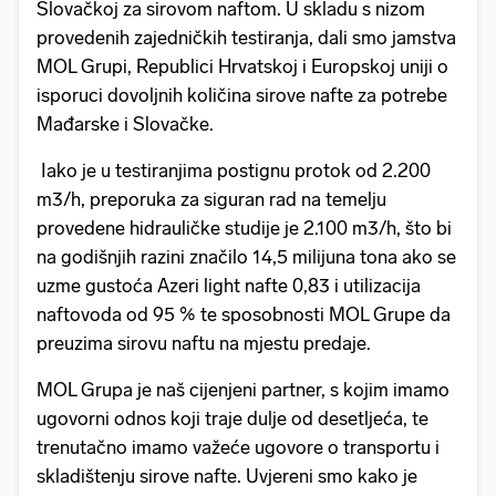
Slovačkoj za sirovom naftom. U skladu s nizom
provedenih zajedničkih testiranja, dali smo jamstva
MOL Grupi, Republici Hrvatskoj i Europskoj uniji o
isporuci dovoljnih količina sirove nafte za potrebe
Mađarske i Slovačke.
Iako je u testiranjima postignu protok od 2.200
m3/h, preporuka za siguran rad na temelju
provedene hidrauličke studije je 2.100 m3/h, što bi
na godišnjih razini značilo 14,5 milijuna tona ako se
uzme gustoća Azeri light nafte 0,83 i utilizacija
naftovoda od 95 % te sposobnosti MOL Grupe da
preuzima sirovu naftu na mjestu predaje.
MOL Grupa je naš cijenjeni partner, s kojim imamo
ugovorni odnos koji traje dulje od desetljeća, te
trenutačno imamo važeće ugovore o transportu i
skladištenju sirove nafte. Uvjereni smo kako je