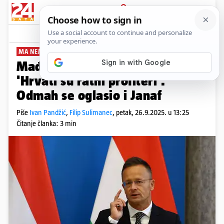
PRIJAVA
News
Komentari
62
MA NEMOJ
Mađar žestoko opleo u UN-u:
'Hrvati su ratni profiteri'.
Odmah se oglasio i Janaf
Piše
Ivan Pandžić
,
Filip Sulimanec
,
petak, 26.9.2025. u 13:25
Čitanje članka: 3 min