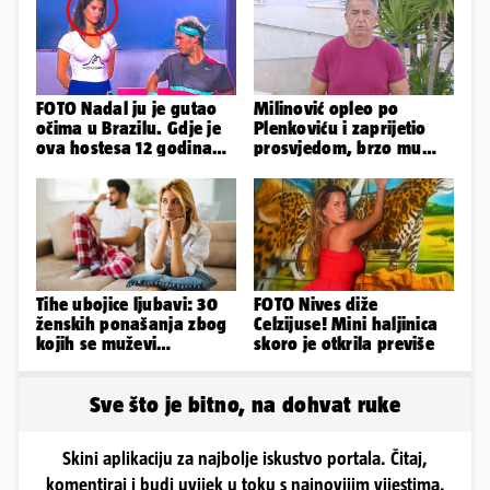
FOTO Nadal ju je gutao
Milinović opleo po
očima u Brazilu. Gdje je
Plenkoviću i zaprijetio
ova hostesa 12 godina
prosvjedom, brzo mu
poslije i kako izgleda?
stigao odgovor građana
Gospića
Tihe ubojice ljubavi: 30
FOTO Nives diže
ženskih ponašanja zbog
Celzijuse! Mini haljinica
kojih se muževi
skoro je otkrila previše
emocionalno distanciraju
Sve što je bitno, na dohvat ruke
Skini aplikaciju za najbolje iskustvo portala. Čitaj,
komentiraj i budi uvijek u toku s najnovijim vijestima.