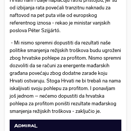
Hrvati nam i dalje naplaćuju ratnu pristojbu, jer su
od izbijanja rata povećali tranzitnu naknadu za
naftovod na pet puta više od europskog
referentnog iznosa - rekao je ministar vanjskih
poslova Péter Szijjártó.
- Mi nismo spremni dopustiti da rezultati naše
politike smanjenja režijskih troškova budu ugroženi
zbog hrvatske pohlepe za profitom. Nismo spremni
dozvoliti da se računi za energente mađarskih
građana povećaju zbog dodatne zarade koju
Hrvati ostvaruju. Stoga Hrvati ne bi trebali na nama
iskaljivati svoju pohlepu za profitom. I ponavljam
još jednom – nećemo dopustiti da hrvatska
pohlepa za profitom poništi rezultate mađarskog
smanjenja režijskih troškova - zaključio je.