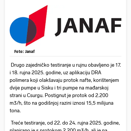
Foto: Janaf
Drugo zajedničko testiranje u rujnu obavljeno je 17.
i 18. rujna 2025. godine, uz aplikaciju DRA
polimera koji olakšavaju protok nafte, korištenjem
dvije pumpe u Sisku i tri pumpe na mađarskoj
strani u Csurgu. Postignut je protok od 2.200
m3/h, što na godišnjoj razini iznosi 15,5 milijuna
tona.
Treće testiranje, od 22. do 24. rujna 2025. godine,
planirano je s protokom 2.200 m3/h, ali je na