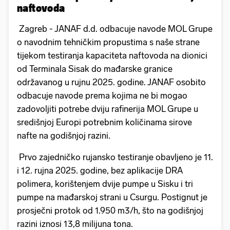
naftovoda
Zagreb - JANAF d.d. odbacuje navode MOL Grupe
o navodnim tehničkim propustima s naše strane
tijekom testiranja kapaciteta naftovoda na dionici
od Terminala Sisak do mađarske granice
održavanog u rujnu 2025. godine. JANAF osobito
odbacuje navode prema kojima ne bi mogao
zadovoljiti potrebe dviju rafinerija MOL Grupe u
središnjoj Europi potrebnim količinama sirove
nafte na godišnjoj razini.
Prvo zajedničko rujansko testiranje obavljeno je 11.
i 12. rujna 2025. godine, bez aplikacije DRA
polimera, korištenjem dvije pumpe u Sisku i tri
pumpe na mađarskoj strani u Csurgu. Postignut je
prosječni protok od 1.950 m3/h, što na godišnjoj
razini iznosi 13,8 milijuna tona.