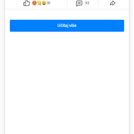
10
93
Učitaj više