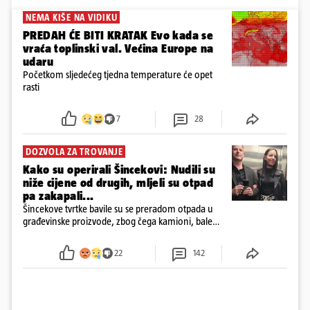
NEMA KIŠE NA VIDIKU
PREDAH ĆE BITI KRATAK Evo kada se
vraća toplinski val. Većina Europe na
udaru
Početkom sljedećeg tjedna temperature će opet
rasti
7
28
DOZVOLA ZA TROVANJE
Kako su operirali Šincekovi: Nudili su
niže cijene od drugih, mljeli su otpad
pa zakapali...
Šincekove tvrtke bavile su se preradom otpada u
građevinske proizvode, zbog čega kamioni, bale
plastike i samljeveni materijal dugo nisu izazivali
sumnju
22
142