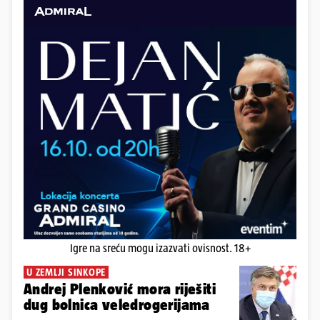
Igre na sreću mogu izazvati ovisnost. 18+
U ZEMLJI SINKOPE
Andrej Plenković mora riješiti
dug bolnica veledrogerijama