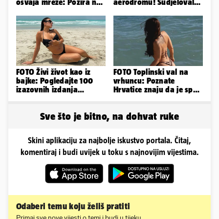
osvaja mreže: Pozira na
aerodromu! Sudjelovalo
konjima, nastupa na
je čak 50 huligana
rodeu...
FOTO Živi život kao iz
FOTO Toplinski val na
bajke: Pogledajte 100
vrhuncu: Poznate
izazovnih izdanja
Hrvatice znaju da je spas
Ronaldove Georgine
u minijaturnom bikiniju
Sve što je bitno, na dohvat ruke
Skini aplikaciju za najbolje iskustvo portala. Čitaj,
komentiraj i budi uvijek u toku s najnovijim vijestima.
Odaberi temu koju želiš pratiti
Primaj sve nove vijesti o temi i budi u tijeku