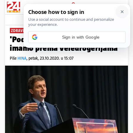
PRIJAVA
News
Komentari
8
ZDRAVKO MARIĆ:
Sign in with Google
'Podmirit ćemo dugove koje
imamo prema veledrogerijama'
Piše
HINA
,
petak, 23.10.2020. u 15:07