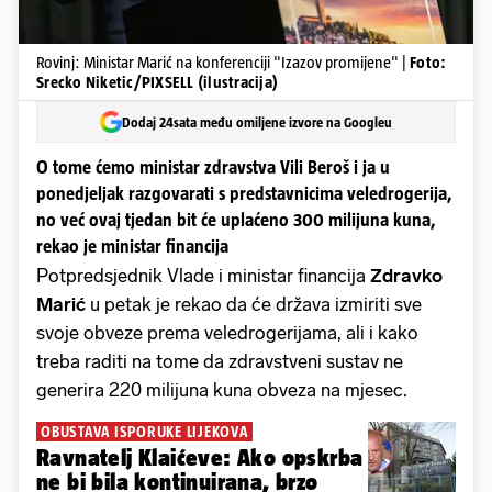
Rovinj: Ministar Marić na konferenciji "Izazov promijene" |
Foto:
Srecko Niketic/PIXSELL (ilustracija)
Dodaj 24sata među omiljene izvore na Googleu
O tome ćemo ministar zdravstva Vili Beroš i ja u
ponedjeljak razgovarati s predstavnicima veledrogerija,
no već ovaj tjedan bit će uplaćeno 300 milijuna kuna,
rekao je ministar financija
Potpredsjednik Vlade i ministar financija
Zdravko
Marić
u petak je rekao da će država izmiriti sve
svoje obveze prema veledrogerijama, ali i kako
treba raditi na tome da zdravstveni sustav ne
generira 220 milijuna kuna obveza na mjesec.
OBUSTAVA ISPORUKE LIJEKOVA
Ravnatelj Klaićeve: Ako opskrba
ne bi bila kontinuirana, brzo