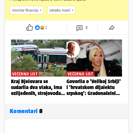
ministar financija
zdravko marić
2
8
Komentari
8