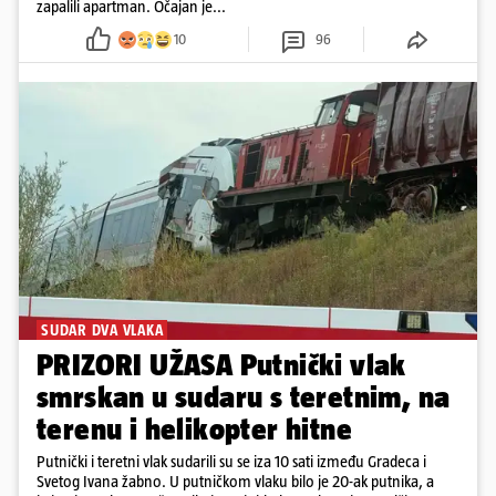
zapalili apartman. Očajan je...
10
96
SUDAR DVA VLAKA
PRIZORI UŽASA Putnički vlak
smrskan u sudaru s teretnim, na
terenu i helikopter hitne
Putnički i teretni vlak sudarili su se iza 10 sati između Gradeca i
Svetog Ivana žabno. U putničkom vlaku bilo je 20-ak putnika, a