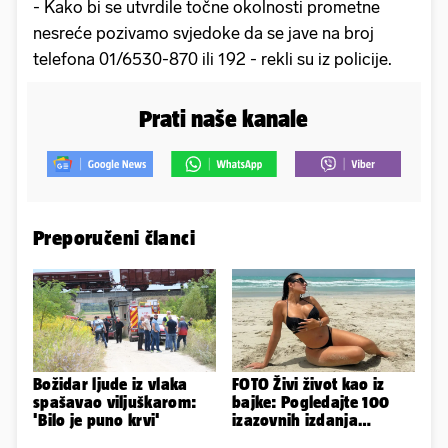
- Kako bi se utvrdile točne okolnosti prometne
nesreće pozivamo svjedoke da se jave na broj
telefona 01/6530-870 ili 192 - rekli su iz policije.
Prati naše kanale
Preporučeni članci
Božidar ljude iz vlaka
FOTO Živi život kao iz
spašavao viljuškarom:
bajke: Pogledajte 100
'Bilo je puno krvi'
izazovnih izdanja
Ronaldove Georgine