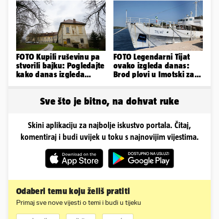
FOTO Kupili ruševinu pa
FOTO Legendarni Tijat
stvorili bajku: Pogledajte
ovako izgleda danas:
kako danas izgleda
Brod plovi u Imotski za
dvorac u Zagorju
samo 20.000 eura
Sve što je bitno, na dohvat ruke
Skini aplikaciju za najbolje iskustvo portala. Čitaj,
komentiraj i budi uvijek u toku s najnovijim vijestima.
Odaberi temu koju želiš pratiti
Primaj sve nove vijesti o temi i budi u tijeku