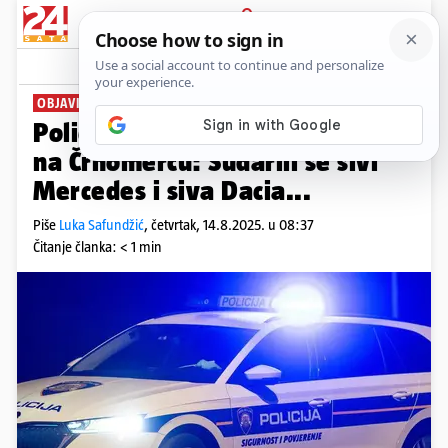
PRIJAVA
News
Komentari
0
OBJAVILI DETALJE
Policija traži svjedoke nesreće
na Črnomercu: Sudarili se sivi
Mercedes i siva Dacia...
Piše
Luka Safundžić
,
četvrtak, 14.8.2025. u 08:37
Čitanje članka: < 1 min