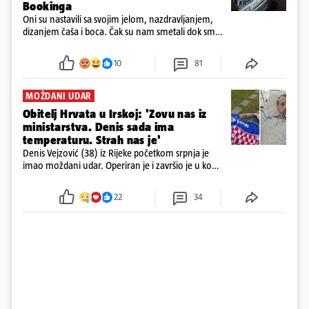
Bookinga
Oni su nastavili sa svojim jelom, nazdravljanjem,
dizanjem čaša i boca. Čak su nam smetali dok smo
u panici kupili crijeva kako bismo pokušali ugasiti
požar, rekao je vlasnik
10
81
MOŽDANI UDAR
Obitelj Hrvata u Irskoj: 'Zovu nas iz
ministarstva. Denis sada ima
temperaturu. Strah nas je'
Denis Vejzović (38) iz Rijeke početkom srpnja je
imao moždani udar. Operiran je i završio je u komi.
Obitelj ga želi prebaciti u Hrvatsku, kažu kako
tamošnji liječnici ne vjeruju u oporavak: 'Imamo
22
34
72 sata'