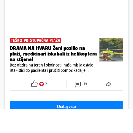
TEŠKO PRISTUPAČNA PLAŽA
DRAMA NA HVARU Ženi pozlilo na
plaži, medicinari iskakali iz helikoptera
na stijene!
Bez obzira na teren i okolnosti, naša misija ostaje
ista - stići do pacijenta i pružiti pomoć kada je
najpotrebnija - objavilo je Ministarstvo zdravstva na
Facebooku
2
19
Učitaj više