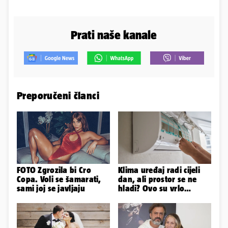
Prati naše kanale
Preporučeni članci
FOTO Zgrozila bi Cro
Klima uređaj radi cijeli
Copa. Voli se šamarati,
dan, ali prostor se ne
sami joj se javljaju
hladi? Ovo su vrlo
mogući razlozi