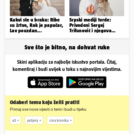
Kakvi ste u braku: Ribe
Srpski mediji tvrde:
su žrtve, Rak je papučar,
Privedeni Sergej
Lav pouzdan...
Trifunović i njegova
supruga, izazvali su
incident
Sve što je bitno, na dohvat ruke
Skini aplikaciju za najbolje iskustvo portala. Čitaj,
komentiraj i budi uvijek u toku s najnovijim vijestima.
Odaberi temu koju želiš pratiti
Primaj sve nove vijesti o temi i budi u tijeku
a3
potjera
crna kronika