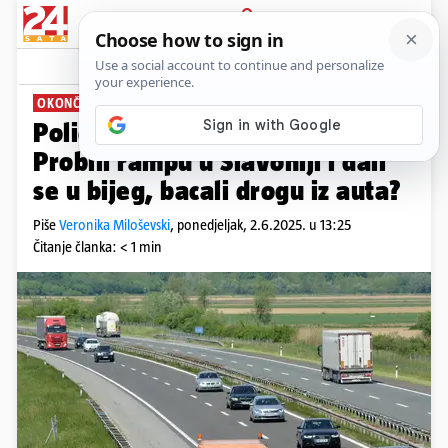
PRIJAVA
News
Komentari
29
OKONČANA DRAMA
Policija uhvatila tri bjegunca!
Probili rampu u Slavoniji i dali
se u bijeg, bacali drogu iz auta?
Piše
Veronika Miloševski
,
ponedjeljak, 2.6.2025. u 13:25
Čitanje članka: < 1 min