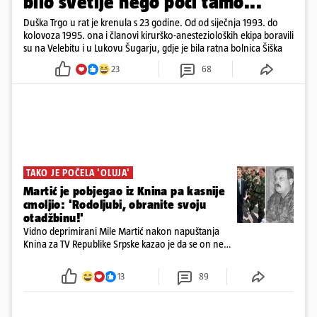
bilo svetije nego poći tamo...'
Duška Trgo u rat je krenula s 23 godine. Od od siječnja 1993. do
kolovoza 1995. ona i članovi kirurško-anestezioloških ekipa boravili
su na Velebitu i u Lukovu Šugarju, gdje je bila ratna bolnica Šiška
23
68
TAKO JE POČELA 'OLUJA'
Martić je pobjegao iz Knina pa kasnije
cmoljio: 'Rodoljubi, obranite svoju
otadžbinu!'
Vidno deprimirani Mile Martić nakon napuštanja
Knina za TV Republike Srpske kazao je da se on ne
želi povlačiti i da moraju učiniti sve da se vrate na
svoja vjekovna ognjišta
13
89