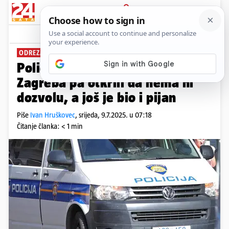
PRIJAVA
News
Komentari
9
ODREZALI MU VELIKU KAZNU
Policija ulovila driftera iz centra
Zagreba pa otkrili da nema ni
dozvolu, a još je bio i pijan
Piše
Ivan Hruškovec
,
srijeda, 9.7.2025. u 07:18
Čitanje članka: < 1 min