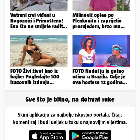
Vatreni crvi viđeni u
Milinović opleo po
Rogoznici i Primoštenu!
Plenkoviću i zaprijetio
Evo što ne smijete raditi
prosvjedom, brzo mu
kada ih vidite
stigao odgovor građana
Gospića
FOTO Živi život kao iz
FOTO Nadal ju je gutao
bajke: Pogledajte 100
očima u Brazilu. Gdje je
izazovnih izdanja
ova hostesa 12 godina
Ronaldove Georgine
poslije i kako izgleda?
Sve što je bitno, na dohvat ruke
Skini aplikaciju za najbolje iskustvo portala. Čitaj,
komentiraj i budi uvijek u toku s najnovijim vijestima.