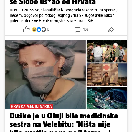
se Slobo us*ao od Hrvata
NOVI EXPRESS Vojni analitičar iz Beograda rekonstruira operaciju
Bedem, odgovor političkog i vojnog vrha SR Jugoslavije nakon
goleme ofenzive Hrvatske vojske i saveznika u BiH
13
108
HRABRA MEDICINARKA
Duška je u Oluji bila medicinska
sestra na Velebitu: 'Ništa nije