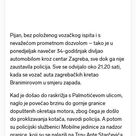
Pijan, bez položenog vozačkog ispita i s
nevažećom prometnom dozvolom – tako je u
ponedjeljak navečer 34-godišnjak divljao
automobilom kroz centar Zagreba, sve dok ga nije
zaustavila policija. Sve se odvijalo oko 21.20 sati,
kada se vozač auta zagrebačkih kretao
Branimirovom u smjeru zapada.
Kad je došao do raskrižja s Palmotićevom ulicom,
naglo je povećao brzinu do gornje granice
dopuštenih okretaja motora, zbog čega je došlo
do proklizavanja kotača, navodi policija. A potom
su policijski službenici Mobilne jedinice za nadzor
granice, koji su se nalazili na Trgu Ante Starčevića,