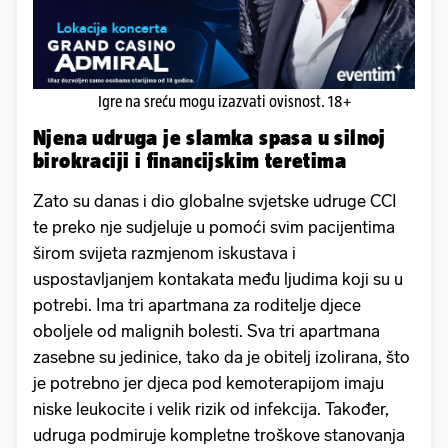
Igre na sreću mogu izazvati ovisnost. 18+
Njena udruga je slamka spasa u silnoj
birokraciji i financijskim teretima
Zato su danas i dio globalne svjetske udruge CCI
te preko nje sudjeluje u pomoći svim pacijentima
širom svijeta razmjenom iskustava i
uspostavljanjem kontakata među ljudima koji su u
potrebi. Ima tri apartmana za roditelje djece
oboljele od malignih bolesti. Sva tri apartmana
zasebne su jedinice, tako da je obitelj izolirana, što
je potrebno jer djeca pod kemoterapijom imaju
niske leukocite i velik rizik od infekcija. Također,
udruga podmiruje kompletne troškove stanovanja