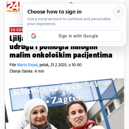
PRIJAVA
News
Komentari
0
20 GODINA PONOSA HRVATSKE
Ljiljana Vuletić pokrenula
udrugu i pomogla mnogim
malim onkološkim pacijentima
Piše
Marta Divjak
,
petak, 21.2.2025. u 10:00
Čitanje članka: 4 min