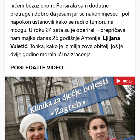
ničem bezazlenom. Forsirala sam dodatne
pretrage i dobro da jesam jer su nakon mjesec i pol
napokon ustanovili kako se radi o tumoru na
mozgu. U roku 24 sata su je operirali - prepričava
nam majka danas 26 godišnje Antonije,
Ljiljana
Vuletić.
Tonka, kako je iz milja zove obitelj, još je
dvije godine morala ići na zračenja.
POGLEDAJTE VIDEO:
00:35
Pokretanje videa...