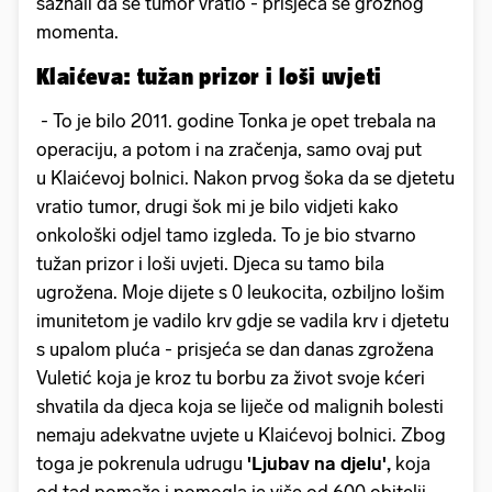
saznali da se tumor vratio - prisjeća se groznog
momenta.
Klaićeva: tužan prizor i loši uvjeti
- To je bilo 2011. godine Tonka je opet trebala na
operaciju, a potom i na zračenja, samo ovaj put
u Klaićevoj bolnici. Nakon prvog šoka da se djetetu
vratio tumor, drugi šok mi je bilo vidjeti kako
onkološki odjel tamo izgleda. To je bio stvarno
tužan prizor i loši uvjeti. Djeca su tamo bila
ugrožena. Moje dijete s 0 leukocita, ozbiljno lošim
imunitetom je vadilo krv gdje se vadila krv i djetetu
s upalom pluća - prisjeća se dan danas zgrožena
Vuletić koja je kroz tu borbu za život svoje kćeri
shvatila da djeca koja se liječe od malignih bolesti
nemaju adekvatne uvjete u Klaićevoj bolnici. Zbog
toga je pokrenula udrugu
'Ljubav na djelu',
koja