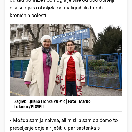
od tad pomaže i pomogla je više od 600 obitelji
čija su djeca oboljela od malignih ili drugih
kroničnih bolesti.
Zagreb: Ljiljana i Tonka Vuletić |
Foto: Marko
Lukunic/PIXSELL
- Možda sam ja naivna, ali mislila sam da ćemo to
preseljenje odjela riješiti u par sastanka s