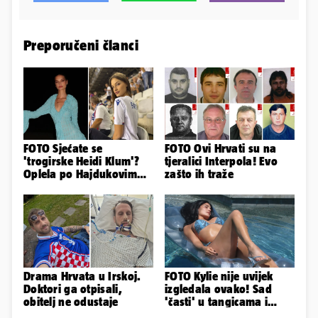
Preporučeni članci
FOTO Sjećate se
FOTO Ovi Hrvati su na
'trogirske Heidi Klum'?
tjeralici Interpola! Evo
Oplela po Hajdukovim
zašto ih traže
navijačima: 'Zvižduci?
Sramota'
Drama Hrvata u Irskoj.
FOTO Kylie nije uvijek
Doktori ga otpisali,
izgledala ovako! Sad
obitelj ne odustaje
'časti' u tangicama i
bikiniju, ali išla je 'pod