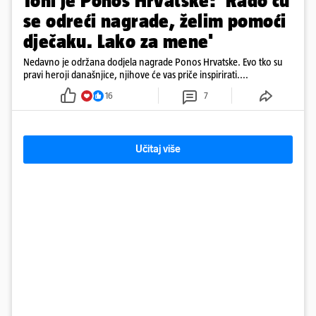
Toni je Ponos Hrvatske: 'Rado ću
se odreći nagrade, želim pomoći
dječaku. Lako za mene'
Nedavno je održana dodjela nagrade Ponos Hrvatske. Evo tko su
pravi heroji današnjice, njihove će vas priče inspirirati....
16
7
Učitaj više