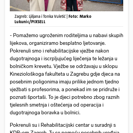
Zagreb: Ljiljana i Tonka Vuletić |
Foto: Marko
Lukunic/PIXSELL
- Pomažemo ugroženim roditeljima u nabavi skupih
lijekova, organiziramo besplatno ljetovanje.
Pokrenuli smo i rehabilitacijske vježbe nakon
dugotrajnoga i iscrpljujućeg liječenja te ležanja u
bolničkom krevetu. Vježbe se održavaju u sklopu
Kineziološkoga fakulteta u Zagrebu gdje djeca na
posebnim poligonima imaju prilike jednom tjedno
vježbati s profesorima, a ponekad im se pridruže i
poznati športaši. To je djeci potrebno zbog raznih
tjelesnih smetnja i oštećenja od operacija i
dugotrajnoga boravka u bolnici.
Pokrenuli su i Rehabilitacijski centar u suradnji s
KDB-om Zagreb. Tu se pomoću posebnih uređaja