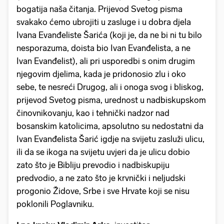
bogatija naša čitanja. Prijevod Svetog pisma
svakako ćemo ubrojiti u zasluge i u dobra djela
Ivana Evanđeliste Šarića (koji je, da ne bi ni tu bilo
nesporazuma, doista bio Ivan Evanđelista, a ne
Ivan Evanđelist), ali pri usporedbi s onim drugim
njegovim djelima, kada je pridonosio zlu i oko
sebe, te nesreći Drugog, ali i onoga svog i bliskog,
prijevod Svetog pisma, urednost u nadbiskupskom
činovnikovanju, kao i tehnički nadzor nad
bosanskim katolicima, apsolutno su nedostatni da
Ivan Evanđelista Šarić igdje na svijetu zasluži ulicu,
ili da se ikoga na svijetu uvjeri da je ulicu dobio
zato što je Bibliju prevodio i nadbiskupiju
predvodio, a ne zato što je krvnički i neljudski
progonio Židove, Srbe i sve Hrvate koji se nisu
poklonili Poglavniku.