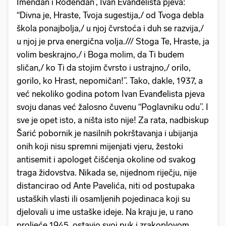
Imendan i Rođendan”, Ivan Evanđelista pjeva:
“Divna je, Hraste, Tvoja sugestija,/ od Tvoga debla
škola ponajbolja,/ u njoj čvrstoća i duh se razvija,/
u njoj je prva energična volja./// Stoga Te, Hraste, ja
volim beskrajno,/ i Boga molim, da Ti budem
sličan,/ ko Ti da stojim čvrsto i ustrajno,/ orilo,
gorilo, ko Hrast, nepomičan!”. Tako, dakle, 1937, a
već nekoliko godina potom Ivan Evanđelista pjeva
svoju danas već žalosno čuvenu “Poglavniku odu”. I
sve je opet isto, a ništa isto nije! Za rata, nadbiskup
Šarić pobornik je nasilnih pokrštavanja i ubijanja
onih koji nisu spremni mijenjati vjeru, žestoki
antisemit i apologet čišćenja okoline od svakog
traga židovstva. Nikada se, nijednom riječju, nije
distancirao od Ante Pavelića, niti od postupaka
ustaških vlasti ili osamljenih pojedinaca koji su
djelovali u ime ustaške ideje. Na kraju je, u rano
proljeće 1945, ostavio svoj puk i zrakoplovom