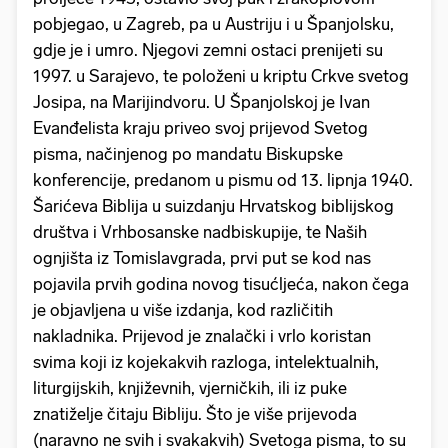
pobjegao, u Zagreb, pa u Austriju i u Španjolsku,
gdje je i umro. Njegovi zemni ostaci prenijeti su
1997. u Sarajevo, te položeni u kriptu Crkve svetog
Josipa, na Marijindvoru. U Španjolskoj je Ivan
Evanđelista kraju priveo svoj prijevod Svetog
pisma, načinjenog po mandatu Biskupske
konferencije, predanom u pismu od 13. lipnja 1940.
Šarićeva Biblija u suizdanju Hrvatskog biblijskog
društva i Vrhbosanske nadbiskupije, te Naših
ognjišta iz Tomislavgrada, prvi put se kod nas
pojavila prvih godina novog tisućljeća, nakon čega
je objavljena u više izdanja, kod različitih
nakladnika. Prijevod je znalački i vrlo koristan
svima koji iz kojekakvih razloga, intelektualnih,
liturgijskih, književnih, vjerničkih, ili iz puke
znatiželje čitaju Bibliju. Što je više prijevoda
(naravno ne svih i svakakvih) Svetoga pisma, to su