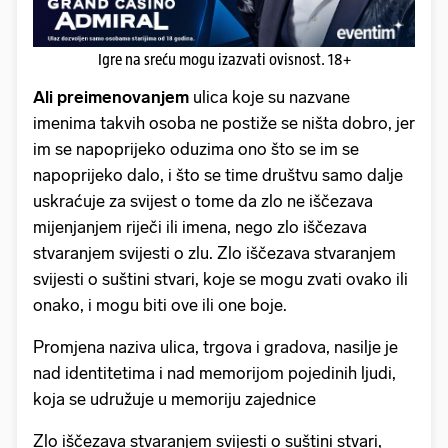
Igre na sreću mogu izazvati ovisnost. 18+
Ali preimenovanjem
ulica koje su nazvane
imenima takvih osoba ne postiže se ništa dobro, jer
im se napoprijeko oduzima ono što se im se
napoprijeko dalo, i što se time društvu samo dalje
uskraćuje za svijest o tome da zlo ne iščezava
mijenjanjem riječi ili imena, nego zlo iščezava
stvaranjem svijesti o zlu. Zlo iščezava stvaranjem
svijesti o suštini stvari, koje se mogu zvati ovako ili
onako, i mogu biti ove ili one boje.
Promjena naziva ulica, trgova i gradova, nasilje je
nad identitetima i nad memorijom pojedinih ljudi,
koja se udružuje u memoriju zajednice
Zlo iščezava stvaranjem svijesti o suštini stvari,