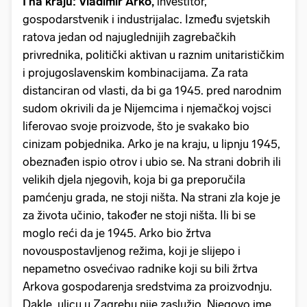
I na kraju: Vladimir Arko,
investitor,
gospodarstvenik i industrijalac. Između svjetskih
ratova jedan od najuglednijih zagrebačkih
privrednika, politički aktivan u raznim unitarističkim
i projugoslavenskim kombinacijama. Za rata
distanciran od vlasti, da bi ga 1945. pred narodnim
sudom okrivili da je Nijemcima i njemačkoj vojsci
liferovao svoje proizvode, što je svakako bio
cinizam pobjednika. Arko je na kraju, u lipnju 1945,
obeznađen ispio otrov i ubio se. Na strani dobrih ili
velikih djela njegovih, koja bi ga preporučila
pamćenju grada, ne stoji ništa. Na strani zla koje je
za života učinio, također ne stoji ništa. Ili bi se
moglo reći da je 1945. Arko bio žrtva
novouspostavljenog režima, koji je slijepo i
nepametno osvećivao radnike koji su bili žrtva
Arkova gospodarenja sredstvima za proizvodnju.
Dakle, ulicu u Zagrebu nije zaslužio. Njegovo ime