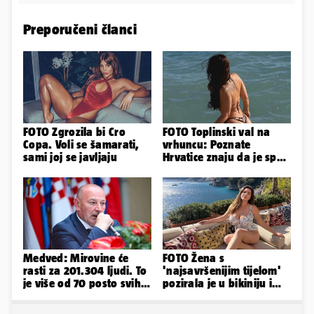
Preporučeni članci
FOTO Zgrozila bi Cro
FOTO Toplinski val na
Copa. Voli se šamarati,
vrhuncu: Poznate
sami joj se javljaju
Hrvatice znaju da je spas
u minijaturnom bikiniju
Medved: Mirovine će
FOTO Žena s
rasti za 201.304 ljudi. To
'najsavršenijim tijelom'
je više od 70 posto svih
pozirala je u bikiniju i
branitelja
pokazala svoje bujne
obline...