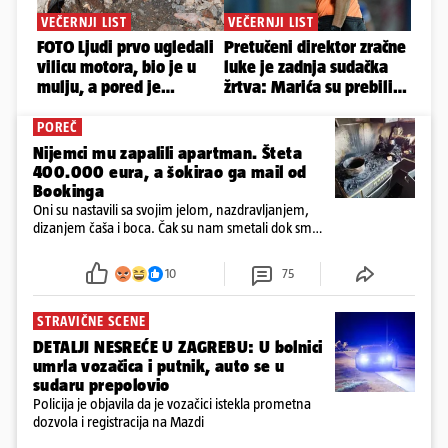
POREČ
Nijemci mu zapalili apartman. Šteta
400.000 eura, a šokirao ga mail od
Bookinga
Oni su nastavili sa svojim jelom, nazdravljanjem,
dizanjem čaša i boca. Čak su nam smetali dok smo
u panici kupili crijeva kako bismo pokušali ugasiti
požar, rekao je vlasnik
10
75
STRAVIČNE SCENE
DETALJI NESREĆE U ZAGREBU: U bolnici
umrla vozačica i putnik, auto se u
sudaru prepolovio
Policija je objavila da je vozačici istekla prometna
dozvola i registracija na Mazdi