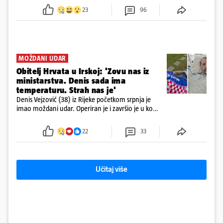
23
96
MOŽDANI UDAR
Obitelj Hrvata u Irskoj: 'Zovu nas iz
ministarstva. Denis sada ima
temperaturu. Strah nas je'
Denis Vejzović (38) iz Rijeke početkom srpnja je
imao moždani udar. Operiran je i završio je u komi.
Obitelj ga želi prebaciti u Hrvatsku, kažu kako
tamošnji liječnici ne vjeruju u oporavak: 'Imamo
22
33
72 sata'
Učitaj više