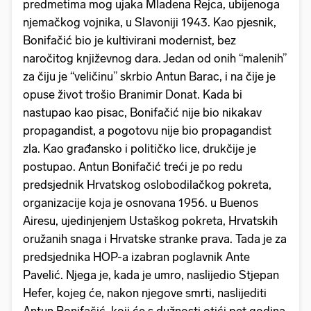
predmetima mog ujaka Mladena Rejca, ubijenoga
njemačkog vojnika, u Slavoniji 1943. Kao pjesnik,
Bonifačić bio je kultivirani modernist, bez
naročitog književnog dara. Jedan od onih “malenih”
za čiju je “veličinu” skrbio Antun Barac, i na čije je
opuse život trošio Branimir Donat. Kada bi
nastupao kao pisac, Bonifačić nije bio nikakav
propagandist, a pogotovu nije bio propagandist
zla. Kao građansko i političko lice, drukčije je
postupao. Antun Bonifačić treći je po redu
predsjednik Hrvatskog oslobodilačkog pokreta,
organizacije koja je osnovana 1956. u Buenos
Airesu, ujedinjenjem Ustaškog pokreta, Hrvatskih
oružanih snaga i Hrvatske stranke prava. Tada je za
predsjednika HOP-a izabran poglavnik Ante
Pavelić. Njega je, kada je umro, naslijedio Stjepan
Hefer, kojeg će, nakon njegove smrti, naslijediti