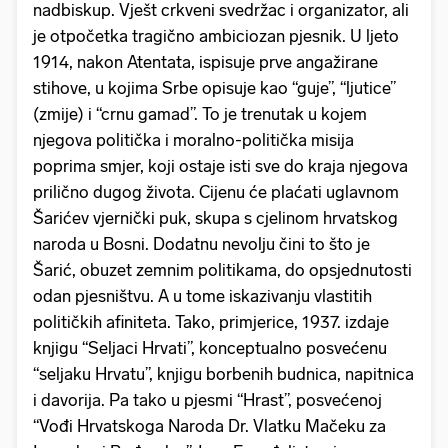
nadbiskup. Vješt crkveni svedržac i organizator, ali
je otpočetka tragično ambiciozan pjesnik. U ljeto
1914, nakon Atentata, ispisuje prve angažirane
stihove, u kojima Srbe opisuje kao “guje”, “ljutice”
(zmije) i “crnu gamad”. To je trenutak u kojem
njegova politička i moralno-politička misija
poprima smjer, koji ostaje isti sve do kraja njegova
prilično dugog života. Cijenu će plaćati uglavnom
Šarićev vjernički puk, skupa s cjelinom hrvatskog
naroda u Bosni. Dodatnu nevolju čini to što je
Šarić, obuzet zemnim politikama, do opsjednutosti
odan pjesništvu. A u tome iskazivanju vlastitih
političkih afiniteta. Tako, primjerice, 1937. izdaje
knjigu “Seljaci Hrvati”, konceptualno posvećenu
“seljaku Hrvatu”, knjigu borbenih budnica, napitnica
i davorija. Pa tako u pjesmi “Hrast”, posvećenoj
“Vođi Hrvatskoga Naroda Dr. Vlatku Mačeku za