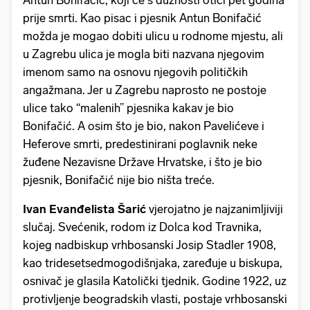
Antun Bonifačić, koji će s dužnosti otići pet godina
prije smrti. Kao pisac i pjesnik Antun Bonifačić
možda je mogao dobiti ulicu u rodnome mjestu, ali
u Zagrebu ulica je mogla biti nazvana njegovim
imenom samo na osnovu njegovih političkih
angažmana. Jer u Zagrebu naprosto ne postoje
ulice tako “malenih” pjesnika kakav je bio
Bonifačić. A osim što je bio, nakon Pavelićeve i
Heferove smrti, predestinirani poglavnik neke
žuđene Nezavisne Države Hrvatske, i što je bio
pjesnik, Bonifačić nije bio ništa treće.
Ivan Evanđelista Šarić
vjerojatno je najzanimljiviji
slučaj. Svećenik, rodom iz Dolca kod Travnika,
kojeg nadbiskup vrhbosanski Josip Stadler 1908,
kao tridesetsedmogodišnjaka, zaređuje u biskupa,
osnivač je glasila Katolički tjednik. Godine 1922, uz
protivljenje beogradskih vlasti, postaje vrhbosanski