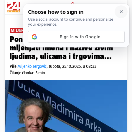
PRIJAVA
News
MILJENKO JERGOVIĆ:
Ponovimo opet zašto nije dobro
mijenjati imena i nazive živim
ljudima, ulicama i trgovima...
Piše
Miljenko Jergović
,
subota, 25.10.2025. u 08:33
Čitanje članka: 5 min