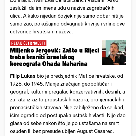
Bonifačić, Ivan Evanđelista Šarić i Vladimir Arko
zaslužili da im imena uđu u nazive zagrebačkih
ulica. A kako nijedan čovjek nije samo dobar niti je
samo zao, pokušajmo odvagnuti krivnje i vrline ove
četvorice hrvatskih muževa.
PETAK ČETRNAESTI
Miljenko Jergović: Zašto u Rijeci
treba braniti izraelskog
koreografa Ohada Naharina
Filip Lukas
bio je predsjednik Matice hrvatske, od
1928. do 1945. Manje značajan geopolitičar i
geograf, kulturni pregalac konzervativnih, desnih, a
za rata izrazito proustaških nazora, pronjemačkih i
pronacističkih stavova. Nije zabilježeno da se ikad,
ičim ogradio od postupaka ustaških vlasti. Nije dao
glasa od sebe nakon što je po ustašama na smrt
osuđen ili bez presude ubijen August Cesarec,