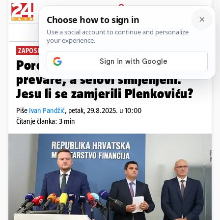
PRIJAVA
News
Komentari
104
ZAPOSLENICI SE POBUNILI
PLUS+
Porezni Uskok otkrio milijunske
prevare, a šefovi smijenjeni.
Jesu li se zamjerili Plenkoviću?
Piše
Ivan Pandžić
,
petak, 29.8.2025. u 10:00
Čitanje članka: 3 min