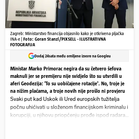
Zagreb: Ministarstvo financija objasnilo kako je otkrivena pljačka
INA-e |
Foto: Goran Stanzl/PIXSELL - ILUSTRATIVNA
FOTOGRAFIJA
Dodaj 24sata među omiljene izvore na Googleu
Ministar Marko Primorac negira da su četvero šefova
maknuli jer se premijeru nije svidjelo što su utvrdili u
aferi Geodezija: 'To su uobičajene rotacije'. No, troje je
na nižim plaćama, a troje novih nije prošlo ni provjeru
Svaki put kad Uskok ili Ured europskih tužitelja
počnu uhićivati u složenom financijskom kriminalu i
korupciji, u njihovu priopćenju prođe ispod radara
da su istragu otvorili u suradnji sa Samostalnim
sektorom za financijske istrage Porezne uprave,