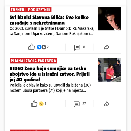
TRENER I PODUZETNIK
Svi biznisi Slavena Bilića: Evo koliko
zarađuje s nekretninama
Od 2021. suvlasnik je tvrtke F&amp;D RE Makarska,
sa Sanjinom Ugarkovićem, Dariom Bošnjakom i
Dobrislavom Hrkaćem. Tvrtka je registrirana za
poslovanje nekretninama, a od osnutka nema
2
8
zaposlenih
PIJANA IZBOLA PARTNERA
VIDEO Žena koju sumnjiče za teško
ubojstvo ide u istražni zatvor. Prijeti
joj 40 godina!
Policija je objavila kako su utvrdili da je žena (36)
nožem ubola partnera (71) koji je na mjestu
preminuo. Imala je 2,03 promila. U nedjelju su je
ispitali i poslali u istražni zatvor
1
37