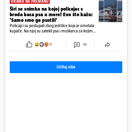
DRAMA NA PAŠMANU
Širi se snimka na kojoj policajac s
broda baca psa u more! Evo što kažu:
'Samo smo ga pustili'
Policajci su postupali zbog jedrilice koja je ometala
kupače. Na njoj su zatekli psa i muškarca za kojim
se od ranije trage. Muškarac je pružao otpor te su
ga uhitili, a psa je preuzeo komunalni redar
11
46
Učitaj više