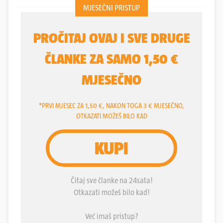
koji se kolokvijalno naziva porezni Uskok. Ali u toj
važnoj instituciji preko noći su smijenili šefove, a
preostala 24 službenika pobunila su se i pisala
ministru financija Marku Primorcu da im objasni
zašto su maknuti ljudi koji su izvrsno obavljali svoj
posao, a na njihovo mjesto dovedeni su drugi, koji
nisu prošli ni sigurnosnu provjeru.