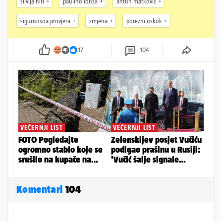
silvija hiti
paulino lonza
antun matkovic
sigurnosna provjera
smjena
porezni uskok
17
104
Komentari
104