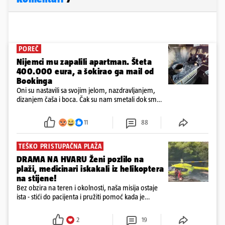
POREČ
Nijemci mu zapalili apartman. Šteta
400.000 eura, a šokirao ga mail od
Bookinga
Oni su nastavili sa svojim jelom, nazdravljanjem,
dizanjem čaša i boca. Čak su nam smetali dok smo
u panici kupili crijeva kako bismo pokušali ugasiti
požar, rekao je vlasnik
11
88
TEŠKO PRISTUPAČNA PLAŽA
DRAMA NA HVARU Ženi pozlilo na
plaži, medicinari iskakali iz helikoptera
na stijene!
Bez obzira na teren i okolnosti, naša misija ostaje
ista - stići do pacijenta i pružiti pomoć kada je
najpotrebnija - objavilo je Ministarstvo zdravstva na
Facebooku
2
19