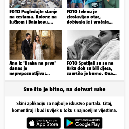
FOTO Pogledajte stanje
FOTO Jelenu je
na cestama. Kolone na
zlostavljao otac,
Lučkom i Bajakovu.
dobivala je i vraćala
Problemi zbog vjetra
kilograme: 'Brutalno me
tukao šakama'
Ana iz 'Braka na prvu'
FOTO Spetljali su se na
danas je
Krku dok su bili djeca,
neprepoznatljiva:
završilo je burno. Ona
Odselila je iz Hrvatske, a
sad želi 50 milijuna eura
ovako sad izgleda
Sve što je bitno, na dohvat ruke
Skini aplikaciju za najbolje iskustvo portala. Čitaj,
komentiraj i budi uvijek u toku s najnovijim vijestima.