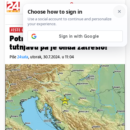
PRIJAVA
News
Komentari
7
JESTE LI OSJETILI POTRES?
Potres na Banovini: 'Čuli smo
tutnjavu pa je onda zatreslo!'
Piše
24sata
,
utorak, 30.7.2024. u 11:04