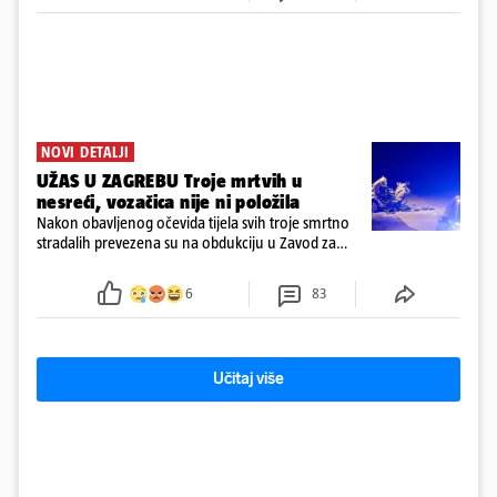
NOVI DETALJI
UŽAS U ZAGREBU Troje mrtvih u
nesreći, vozačica nije ni položila
Nakon obavljenog očevida tijela svih troje smrtno
stradalih prevezena su na obdukciju u Zavod za
sudsku medicinu i kriminalistiku u Zagrebu, a
policija nastavlja kriminalističko istraživanje
6
83
Učitaj više