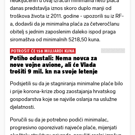
neuključenih u ovaj izračun minimalna neto plaća
danas predstavlja iznos skoro duplo manji od
troškova života iz 2011. godine - upozorili su iz RF-
a, dodavši da je minimalna plaća za četveročlanu
obitelj s jednim zaposlenim daleko ispod praga
siromaštva od minimalnih 5218,50 kuna.
POTROŠIT ĆE 158 MILIJARDI KUNA
Potiho odustali: Nema novca za
nove vojne avione, ali će Vlada
trošiti 9 mil. kn na svoje letenje
Podsjetili su da je stagniranja minimalne plaće bilo
i prije korona-krize zbog zaostajanja hrvatskog
gospodarstva koje se najviše oslanja na uslužne
djelatnosti.
Poručili su da je potrebno podići minimalac,
progresivno oporezivati najveće plaće, mijenjati