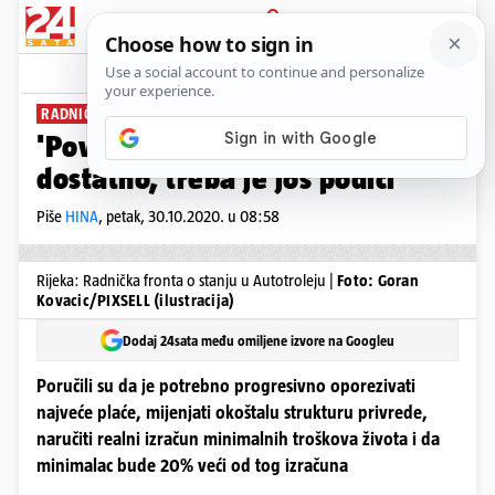
PRIJAVA
News
Komentari
39
RADNIČKA FRONTA:
'Povećanje minimalne plaće nije
dostatno, treba je još podići'
Piše
HINA
,
petak, 30.10.2020. u 08:58
Rijeka: Radnička fronta o stanju u Autotroleju |
Foto: Goran
Kovacic/PIXSELL (ilustracija)
Dodaj 24sata među omiljene izvore na Googleu
Poručili su da je potrebno progresivno oporezivati
najveće plaće, mijenjati okoštalu strukturu privrede,
naručiti realni izračun minimalnih troškova života i da
minimalac bude 20% veći od tog izračuna