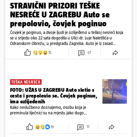
STRAVIČNI PRIZORI TEŠKE
NESREĆE U ZAGREBU Auto se
prepolovio, čovjek poginuo
Čovjek je poginuo, a dvoje ljudi je ozlijeđeno u teškoj nesreći koja
se u srijedu oko 22 sata dogodila u Ulici dr. Luje Naletilića u
Odranskom Obrežu, u predgrađu Zagreba. Auto je iz zasad
neutvrđenih razloga sletio s kolnika, a od siline udara vozilo se
15
57
prepolovilo.
TEŠKA NESREĆA
FOTO: UŽAS U ZAGREBU Auto sletio s
ceste i prepolovio se. Čovjek poginuo,
ima ozlijeđenih
Kako neslužbeno doznajemo, osobu koja je
preminula liječnici su na mjestu jako dugo
reanimirali
19
17