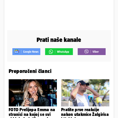
Prati naše kanale
Preporučeni članci
FOTO Prelijepa Emma na
Pratite prve reakcije
stranici na kojoj se svi
nakon utakmice Žalgirisa