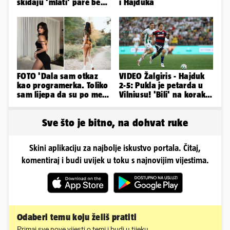
skidaju 'mlati' pare bez
i Hajduka
'prodaje tijela'
FOTO 'Dala sam otkaz
VIDEO Žalgiris - Hajduk
kao programerka. Toliko
2-5: Pukla je petarda u
sam lijepa da su po meni
Vilniusu! 'Bili' na korak
napravili lutku'
do doigravanja
Sve što je bitno, na dohvat ruke
Skini aplikaciju za najbolje iskustvo portala. Čitaj,
komentiraj i budi uvijek u toku s najnovijim vijestima.
Odaberi temu koju želiš pratiti
Primaj sve nove vijesti o temi i budi u tijeku