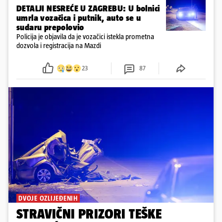
DETALJI NESREĆE U ZAGREBU: U bolnici
umrla vozačica i putnik, auto se u
sudaru prepolovio
Policija je objavila da je vozačici istekla prometna
dozvola i registracija na Mazdi
23
87
DVOJE OZLIJEĐENIH
STRAVIČNI PRIZORI TEŠKE