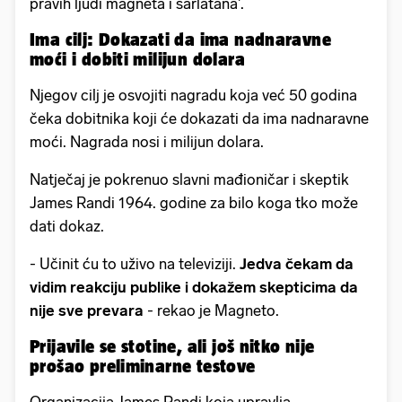
pravih ljudi magneta i šarlatana'.
Ima cilj: Dokazati da ima nadnaravne
moći i dobiti milijun dolara
Njegov cilj je osvojiti nagradu koja već 50 godina
čeka dobitnika koji će dokazati da ima nadnaravne
moći. Nagrada nosi i milijun dolara.
Natječaj je pokrenuo slavni mađioničar i skeptik
James Randi 1964. godine za bilo koga tko može
dati dokaz.
- Učinit ću to
uživo na
televiziji.
Jedva čekam da
vidim reakciju publike i dokažem skepticima da
nije sve prevara
- rekao je Magneto.
Prijavile se stotine, ali još nitko nije
prošao preliminarne testove