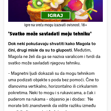
Igre na sreću mogu izazvati ovisnost. 18+
'Svatko može savladati moju tehniku'
Dok neki pokušavaju shvatiti kako Magola to
čini, drugi misle da su to gluposti
. Međutim,
Magola ne želi da ga se naziva varalicom i tvrdi da
svatko može savladati njegovu tehniku.
- Magnetni ljudi dokazali su da mogu tehnikom
uma podizati objekte s poda bez pomoći. Čine to
dlanovima vertikalno, horizontalno ili cirkularnim
pokretima. Neki to mogu i s rukavicama, a čak i
puderom na rukama - objasnio je i dodao: '
Ne
morate biti znanstvenik da vidite razliku između