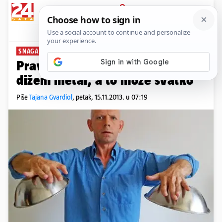
PRIJAVA
News
Komentari
32
SNAGA UMA
Pravi 'Magneto': Telepatijom
dižem metal, a to može svatko
Piše
Tajana Gvardiol
,
petak, 15.11.2013. u 07:19