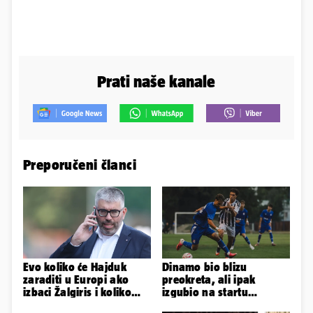
Prati naše kanale
Preporučeni članci
Evo koliko će Hajduk
Dinamo bio blizu
zaraditi u Europi ako
preokreta, ali ipak
izbaci Žalgiris i koliko
izgubio na startu
ako izbori ligašku fazu
Ramljaka