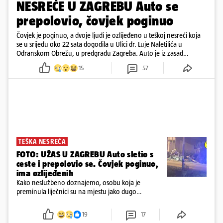
NESREĆE U ZAGREBU Auto se
prepolovio, čovjek poginuo
Čovjek je poginuo, a dvoje ljudi je ozlijeđeno u teškoj nesreći koja
se u srijedu oko 22 sata dogodila u Ulici dr. Luje Naletilića u
Odranskom Obrežu, u predgrađu Zagreba. Auto je iz zasad
neutvrđenih razloga sletio s kolnika, a od siline udara vozilo se
15
57
prepolovilo.
TEŠKA NESREĆA
FOTO: UŽAS U ZAGREBU Auto sletio s
ceste i prepolovio se. Čovjek poginuo,
ima ozlijeđenih
Kako neslužbeno doznajemo, osobu koja je
preminula liječnici su na mjestu jako dugo
reanimirali
19
17