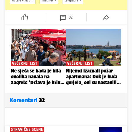
ostale vijesti
magnet
telepatija
32
Komentari
32
STRAVIČNE SCENE