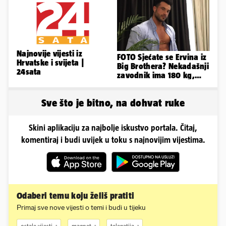
Najnovije vijesti iz
FOTO Sjećate se Ervina iz
Hrvatske i svijeta |
Big Brothera? Nekadašnji
24sata
zavodnik ima 180 kg,
evo kako izgleda
Sve što je bitno, na dohvat ruke
Skini aplikaciju za najbolje iskustvo portala. Čitaj,
komentiraj i budi uvijek u toku s najnovijim vijestima.
Odaberi temu koju želiš pratiti
Primaj sve nove vijesti o temi i budi u tijeku