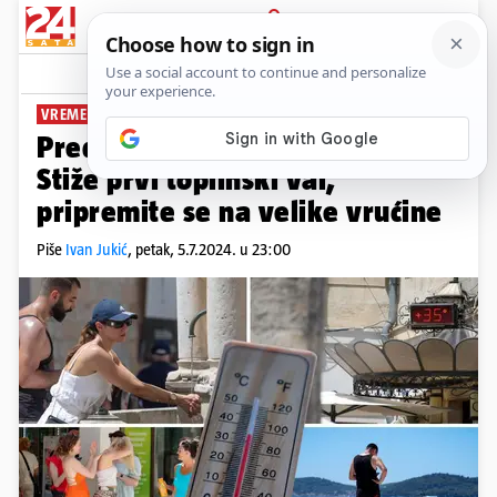
PRIJAVA
News
Komentari
10
VREMENSKA PROGNOZA
Pred nama su pravi ljetni dani:
Stiže prvi toplinski val,
pripremite se na velike vrućine
Piše
Ivan Jukić
,
petak, 5.7.2024. u 23:00