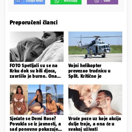
Preporučeni članci
FOTO Spetljali su se na
Vojni helikopter
Krku dok su bili djeca,
prevezao trudnicu u
završilo je burno. Ona
Split. Kritično je
sad želi 50 milijuna eura
Sjećate se Demi Rose?
Vruće poze uz koje akcija
Povukla se iz javnosti, a
dulje traje, a ona će u
sad ponovno pokazuje
svakoj uživati