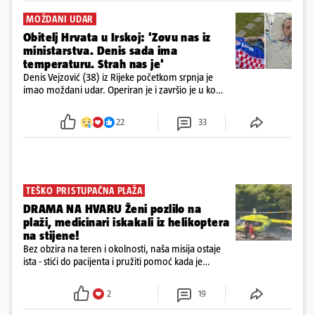
MOŽDANI UDAR
Obitelj Hrvata u Irskoj: 'Zovu nas iz
ministarstva. Denis sada ima
temperaturu. Strah nas je'
Denis Vejzović (38) iz Rijeke početkom srpnja je
imao moždani udar. Operiran je i završio je u komi.
Obitelj ga želi prebaciti u Hrvatsku, kažu kako
tamošnji liječnici ne vjeruju u oporavak: 'Imamo
22
33
72 sata'
TEŠKO PRISTUPAČNA PLAŽA
DRAMA NA HVARU Ženi pozlilo na
plaži, medicinari iskakali iz helikoptera
na stijene!
Bez obzira na teren i okolnosti, naša misija ostaje
ista - stići do pacijenta i pružiti pomoć kada je
najpotrebnija - objavilo je Ministarstvo zdravstva na
Facebooku
2
19