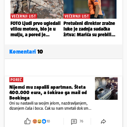
Komentari
10
POREČ
Nijemci mu zapalili apartman. Šteta
400.000 eura, a šokirao ga mail od
Bookinga
Oni su nastavili sa svojim jelom, nazdravljanjem,
dizanjem čaša i boca. Čak su nam smetali dok smo
u panici kupili crijeva kako bismo pokušali ugasiti
požar, rekao je vlasnik
10
76