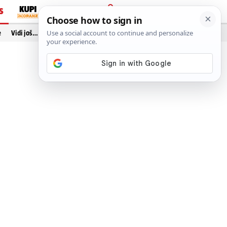
S
PRIJAVA
e
Vidi još…