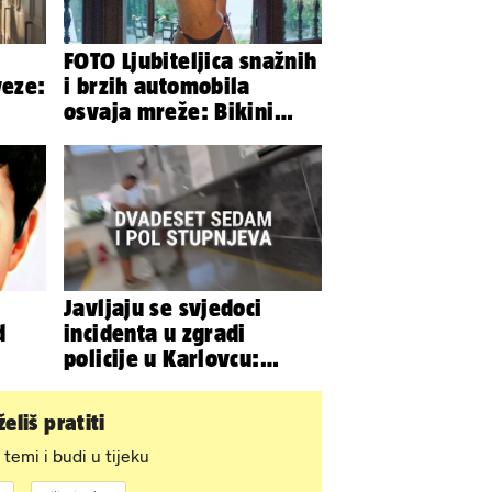
FOTO Ljubiteljica snažnih
veze:
i brzih automobila
osvaja mreže: Bikini
veza
spaja s konjskim
snagama
Javljaju se svjedoci
d
incidenta u zgradi
policije u Karlovcu:
Klima je radila, rekli su
da izađemo
eliš pratiti
 temi i budi u tijeku