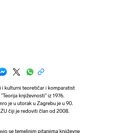
i i kulturni teoretičar i komparatist
a "Teorija književnosti" iz 1976.
mro je u utorak u Zagrebu je u 90.
ZU čiji je redoviti član od 2008.
vio se temeljnim pitanjima književne