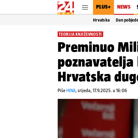
PLUS+
NEWS
Hrvatska
Dan pobjed
TEORIJA KNJIŽEVNOSTI
Preminuo Mili
poznavatelja 
Hrvatska dug
Piše
HINA
,
srijeda, 17.9.2025. u 16:06