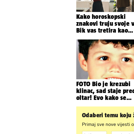
Kako horoskopski
znakovi truju svoje 
Bik vas tretira kao
vlasništvo, Jarcu je 
ugovor
FOTO Bio je krezubi
klinac, sad staje pre
oltar! Evo kako se
mijenjao jedan od
najvećih...
Odaberi temu koju ž
Primaj sve nove vijesti o