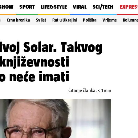
SHOW
SPORT
LIFE&STYLE
VIRAL
SCI/TECH
EXPRES
e
Crna kronika
Svijet
Rat u Ukrajini
Politika
Vrijeme
Kolumn
voj Solar. Takvog
književnosti
o neće imati
Čitanje članka: < 1 min