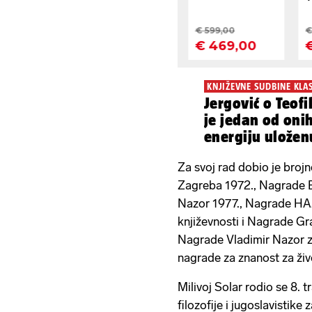
KNJIŽEVNE SUDBINE KLA
Jergović o Teofi
je jedan od onih 
energiju uložen
Za svoj rad dobio je bro
Zagreba 1972., Nagrade B
Nazor 1977., Nagrade HAZ
književnosti i Nagrade Gr
Nagrade Vladimir Nazor za
nagrade za znanost za živ
Milivoj Solar rodio se 8. t
filozofije i jugoslavistike