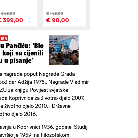
SIKA
lu Pančiću: 'Bio
koji su cijenili
u u pisanje'
jne nagrade poput Nagrade Grada
ožidar Adžija 1975., Nagrade Vladimir
U za knjigu Povijest svjetske
ada Koprivnice za životno djelo 2007.,
 životno djelo 2010. i Državne
otno djelo 2016.
ravnja u Koprivnici 1936. godine. Studij
 završio je 1959. na Filozofskom