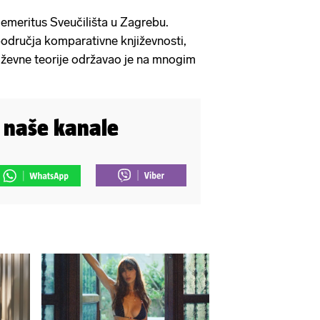
 emeritus Sveučilišta u Zagrebu.
odručja komparativne književnosti,
jiževne teorije održavao je na mnogim
i naše kanale