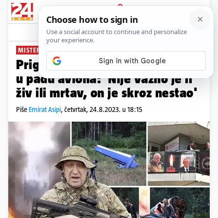
PRIJAVA
News
Komentari
2
MISTERIOZNA SMRT U RUSIJI
PLUS+
Prigožin je već jednom poginuo
u padu aviona: 'Nije važno je li
živ ili mrtav, on je skroz nestao'
Piše
Emirat Asipi
,
četvrtak, 24.8.2023. u 18:15