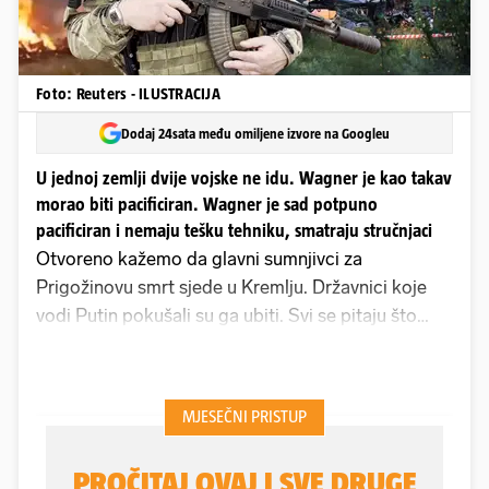
Foto: Reuters - ILUSTRACIJA
Dodaj 24sata među omiljene izvore na Googleu
U jednoj zemlji dvije vojske ne idu. Wagner je kao takav
morao biti pacificiran. Wagner je sad potpuno
pacificiran i nemaju tešku tehniku, smatraju stručnjaci
Otvoreno kažemo da glavni sumnjivci za
Prigožinovu smrt sjede u Kremlju. Državnici koje
vodi Putin pokušali su ga ubiti. Svi se pitaju što
ćemo napraviti ako se potvrdi smrt Prigožina.
Samo ću vam reći jedno - spremite se za nas!
Organizirat ćemo drugi marš na Moskvu!, govore
to tri maskirana muškarca na Telegram kanalu
povezanim s Wagnerom te tako najavili osvetu
Kremlju zbog smrti njihova vođe.