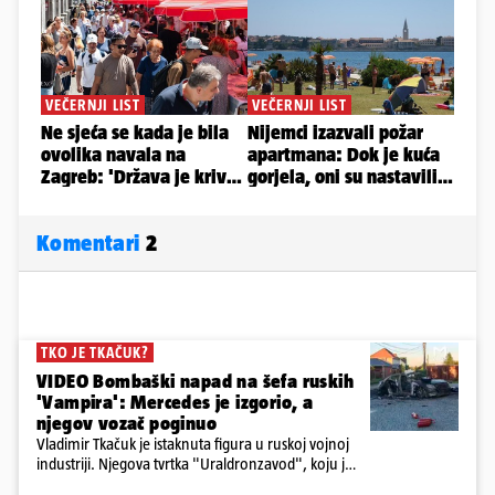
Komentari
2
TKO JE TKAČUK?
VIDEO Bombaški napad na šefa ruskih
'Vampira': Mercedes je izgorio, a
njegov vozač poginuo
Vladimir Tkačuk je istaknuta figura u ruskoj vojnoj
industriji. Njegova tvrtka "Uraldronzavod", koju je
osnovao 2023. godine, proizvodi FPV (First-Person