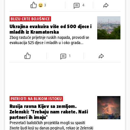
View) dronove iz obitelji "Upir"
3
4
BLIZU CRTE BOJIŠNICE
Ukrajina evakuira više od 500 djece i
mladih iz Kramatorska
Zbog rastuće prijetnje ruskih napada, provodi se
evakuacija 525 djece i mladih u i oko grada
Kramatorska na istoku Ukrajine, blizu crte bojišnice
1
PATRIOTI NA BLIKOM ISTOKU
Rusija ravna Kijev sa zemljom.
Zelenski: 'Trebaju nam rakete. Naši
partneri ih imaju'
Presretači balističkih projektila mogli su spasiti
živote ljudi koji su danas poginuli, rekao je Zelenski