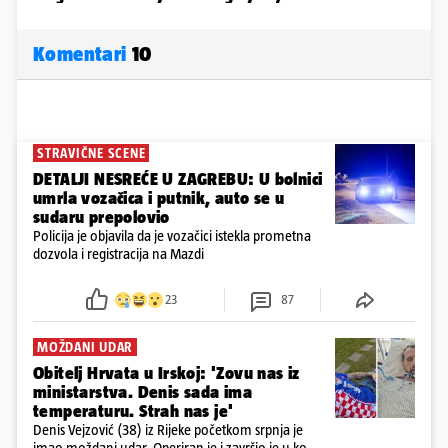
Komentari
10
STRAVIČNE SCENE
DETALJI NESREĆE U ZAGREBU: U bolnici
umrla vozačica i putnik, auto se u
sudaru prepolovio
Policija je objavila da je vozačici istekla prometna
dozvola i registracija na Mazdi
23
87
MOŽDANI UDAR
Obitelj Hrvata u Irskoj: 'Zovu nas iz
ministarstva. Denis sada ima
temperaturu. Strah nas je'
Denis Vejzović (38) iz Rijeke početkom srpnja je
imao moždani udar. Operiran je i završio je u komi.