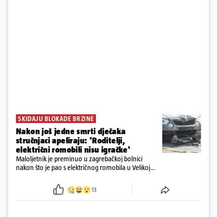
SKIDAJU BLOKADE BRZINE
Nakon još jedne smrti dječaka
stručnjaci apeliraju: 'Roditelji,
električni romobili nisu igračke'
Maloljetnik je preminuo u zagrebačkoj bolnici
nakon što je pao s električnog romobila u Velikoj
Gorici. Liječnici: ‘Ozljede su sve jezivije’
13