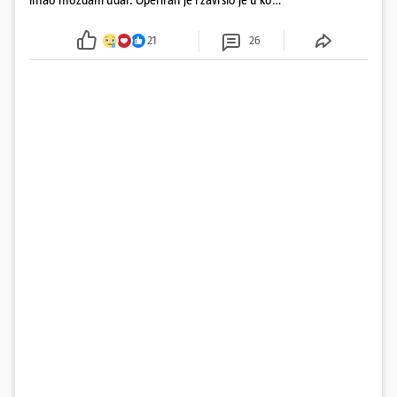
Obitelj ga želi prebaciti u Hrvatsku, kažu kako
tamošnji liječnici ne vjeruju u oporavak: 'Imamo
21
26
72 sata'