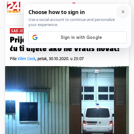
PRIJAVA
News
Komentari
10
SAD JE OPET U REMETINCU
Prijetila bivšoj zatvorenici: Ubit
ću ti dijete ako ne vratiš novac!
Piše
Vilim Cvok
,
petak, 30.10.2020. u 23:07