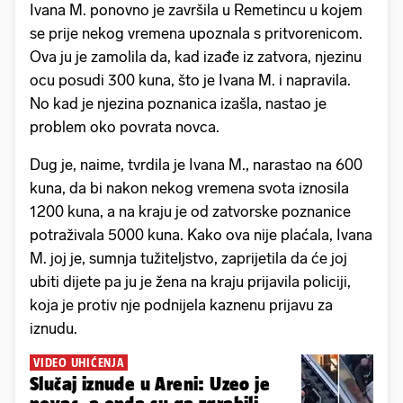
Ivana M. ponovno je završila u Remetincu u kojem
se prije nekog vremena upoznala s pritvorenicom.
Ova ju je zamolila da, kad izađe iz zatvora, njezinu
ocu posudi 300 kuna, što je Ivana M. i napravila.
No kad je njezina poznanica izašla, nastao je
problem oko povrata novca.
Dug je, naime, tvrdila je Ivana M., narastao na 600
kuna, da bi nakon nekog vremena svota iznosila
1200 kuna, a na kraju je od zatvorske poznanice
potraživala 5000 kuna. Kako ova nije plaćala, Ivana
M. joj je, sumnja tužiteljstvo, zaprijetila da će joj
ubiti dijete pa ju je žena na kraju prijavila policiji,
koja je protiv nje podnijela kaznenu prijavu za
iznudu.
VIDEO UHIĆENJA
Slučaj iznude u Areni: Uzeo je