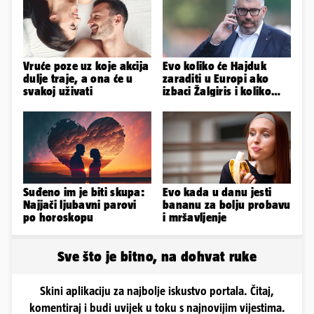
Vruće poze uz koje akcija
Evo koliko će Hajduk
dulje traje, a ona će u
zaraditi u Europi ako
svakoj uživati
izbaci Žalgiris i koliko
ako izbori ligašku fazu
Suđeno im je biti skupa:
Evo kada u danu jesti
Najjači ljubavni parovi
bananu za bolju probavu
po horoskopu
i mršavljenje
Sve što je bitno, na dohvat ruke
Skini aplikaciju za najbolje iskustvo portala. Čitaj,
komentiraj i budi uvijek u toku s najnovijim vijestima.