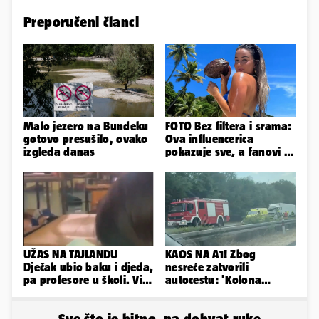
Preporučeni članci
Malo jezero na Bundeku
FOTO Bez filtera i srama:
gotovo presušilo, ovako
Ova influencerica
izgleda danas
pokazuje sve, a fanovi je
naprosto obožavaju!
UŽAS NA TAJLANDU
KAOS NA A1! Zbog
Dječak ubio baku i djeda,
nesreće zatvorili
pa profesore u školi. Više
autocestu: 'Kolona
od 30 ljudi je ranjeno
prema Zagrebu je oko 9
km...'
Sve što je bitno, na dohvat ruke