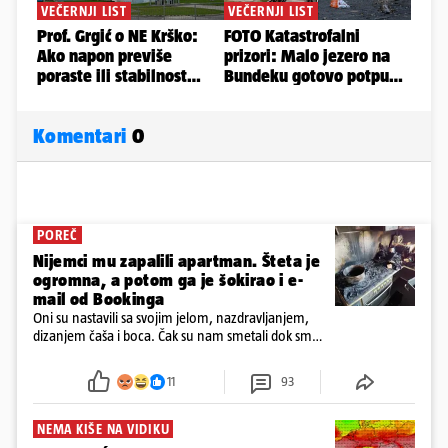
Komentari
0
POREČ
Nijemci mu zapalili apartman. Šteta je
ogromna, a potom ga je šokirao i e-
mail od Bookinga
Oni su nastavili sa svojim jelom, nazdravljanjem,
dizanjem čaša i boca. Čak su nam smetali dok smo
u panici kupili crijeva kako bismo pokušali ugasiti
požar, rekao je vlasnik
11
93
NEMA KIŠE NA VIDIKU