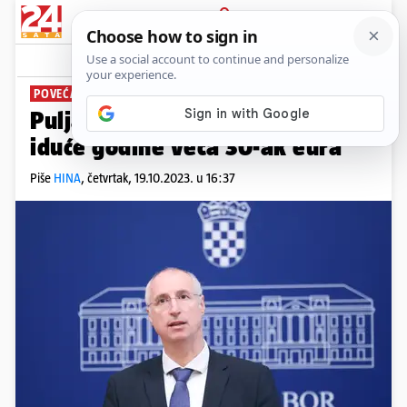
PRIJAVA
News
Komentari
0
POVEĆAT ĆE POREZ NA DOHODAK
Puljak: Prosječna plaća Splićana
iduće godine veća 30-ak eura
Piše
HINA
,
četvrtak, 19.10.2023. u 16:37