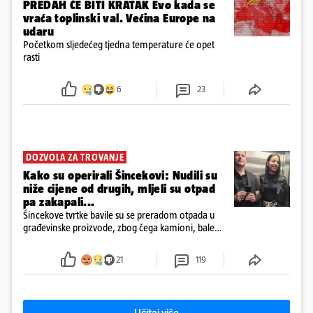
PREDAH ĆE BITI KRATAK Evo kada se
vraća toplinski val. Većina Europe na
udaru
Početkom sljedećeg tjedna temperature će opet
rasti
6
23
DOZVOLA ZA TROVANJE
Kako su operirali Šincekovi: Nudili su
niže cijene od drugih, mljeli su otpad
pa zakapali...
Šincekove tvrtke bavile su se preradom otpada u
građevinske proizvode, zbog čega kamioni, bale
plastike i samljeveni materijal dugo nisu izazivali
sumnju
21
119