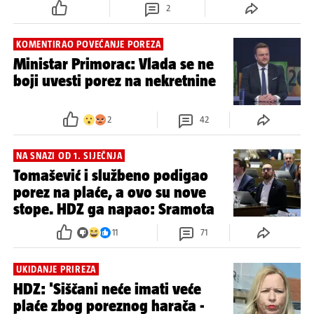
2
KOMENTIRAO POVEĆANJE POREZA
Ministar Primorac: Vlada se ne
boji uvesti porez na nekretnine
2
42
NA SNAZI OD 1. SIJEČNJA
Tomašević i službeno podigao
porez na plaće, a ovo su nove
stope. HDZ ga napao: Sramota
11
71
UKIDANJE PRIREZA
HDZ: 'Siščani neće imati veće
plaće zbog poreznog harača -