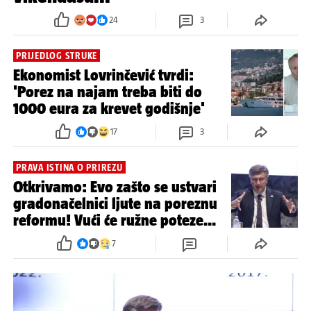
24
3
PRIJEDLOG STRUKE
Ekonomist Lovrinčević tvrdi:
'Porez na najam treba biti do
1000 eura za krevet godišnje'
17
3
PRAVA ISTINA O PRIREZU
Otkrivamo: Evo zašto se ustvari
gradonačelnici ljute na poreznu
reformu! Vući će ružne poteze...
7