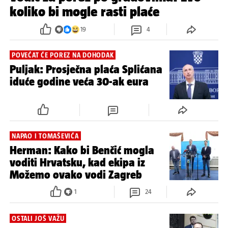
koliko bi mogle rasti plaće
19
4
POVEĆAT ĆE POREZ NA DOHODAK
Puljak: Prosječna plaća Splićana
iduće godine veća 30-ak eura
NAPAO I TOMAŠEVIĆA
Herman: Kako bi Benčić mogla
voditi Hrvatsku, kad ekipa iz
Možemo ovako vodi Zagreb
1
24
OSTALI JOŠ VAŽU