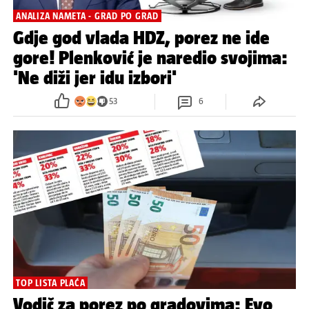
ANALIZA NAMETA - GRAD PO GRAD
Gdje god vlada HDZ, porez ne ide
gore! Plenković je naredio svojima:
'Ne diži jer idu izbori'
53
6
TOP LISTA PLAĆA
Vodič za porez po gradovima: Evo