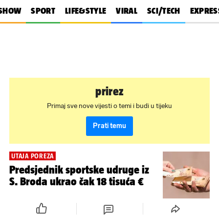
SHOW
SPORT
LIFE&STYLE
VIRAL
SCI/TECH
EXPRES
prirez
Primaj sve nove vijesti o temi i budi u tijeku
Prati temu
UTAJA POREZA
Predsjednik sportske udruge iz
S. Broda ukrao čak 18 tisuća €