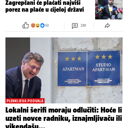
Zagrepčani će plaćati najviši
porez na plaće u cijeloj državi
53
230
PLENKIJEVA PODVALA
Lokalni šerifi moraju odlučiti: Hoće li
uzeti novce radniku, iznajmljivaču ili
vikendašu...