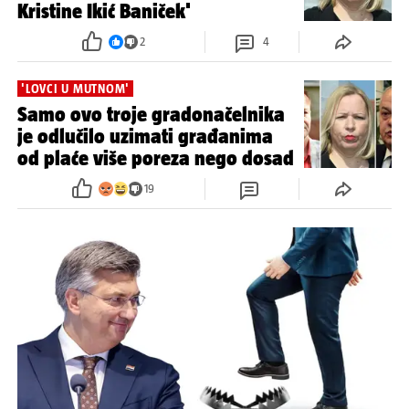
Kristine Ikić Baniček'
2
4
'LOVCI U MUTNOM'
Samo ovo troje gradonačelnika
je odlučilo uzimati građanima
od plaće više poreza nego dosad
19