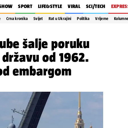
SHOW
SPORT
LIFE&STYLE
VIRAL
SCI/TECH
EXPRES
e
Crna kronika
Svijet
Rat u Ukrajini
Politika
Vrijeme
Kolumn
ube šalje poruku
 državu od 1962.
pod embargom