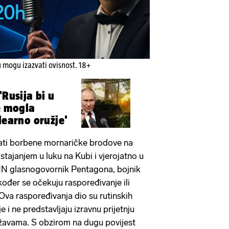
u mogu izazvati ovisnost. 18+
'Rusija bi u
je mogla
learno oružje'
lati borbene mornaričke brodove na
istajanjem u luku na Kubi i vjerojatno u
CNN glasnogovornik Pentagona, bojnik
kođer se očekuju raspoređivanje ili
. Ova raspoređivanja dio su rutinskih
 i ne predstavljaju izravnu prijetnju
žavama. S obzirom na dugu povijest