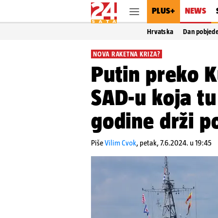
PLUS+
NEWS
Hrvatska
Dan pobjed
NOVA RAKETNA KRIZA?
Putin preko K
SAD-u koja tu
godine drži 
Piše
Vilim Cvok
,
petak, 7.6.2024. u 19:45