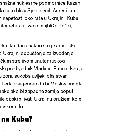
 snažne nuklearne podmornice Kazan i
la tako blizu Sjedinjenih Američkih
h napetosti oko rata u Ukrajini. Kuba i
lometara u svojoj najbližoj točki,
ekoliko dana nakon što je američki
 Ukrajini dopuštenje za izvođenje
čkim streljivom unutar ruskog
uski predsjednik Vladimir Putin rekao je
u zonu sukoba uvijek loša stvar
e tjedan sugerirao da bi Moskva mogla
orake ako bi zapadne zemlje poput
e opskrbljivati Ukrajinu oružjem koje
 ruskom tlu.
e na Kubu?