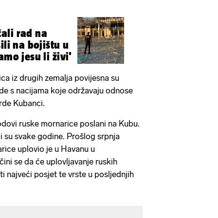
ali rad na
ili na bojištu u
amo jesu li živi'
ica iz drugih zemalja povijesna su
ade s nacijama koje održavaju odnose
tvrde Kubanci.
rodovi ruske mornarice poslani na Kubu.
i su svake godine. Prošlog srpnja
rice uplovio je u Havanu u
ini se da će uplovljavanje ruskih
i najveći posjet te vrste u posljednjih