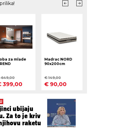
EU
inci ubijaju
. Za to je kriv
njihovu raketu