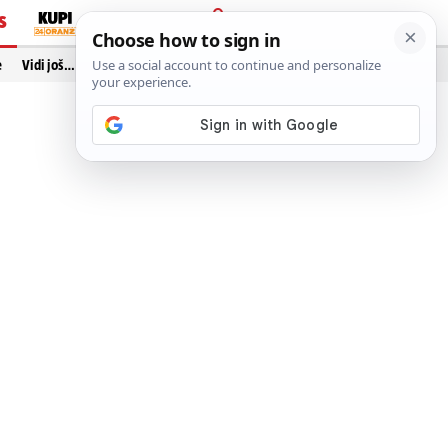
S
PRIJAVA
e
Vidi još…