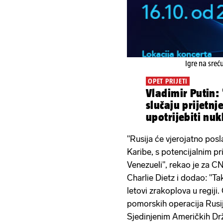
Igre na sreć
OPET PRIJETI
Vladimir Putin: 
slučaju prijetn
upotrijebiti nuk
"Rusija će vjerojatno pos
Karibe, s potencijalnim pr
Venezueli", rekao je za 
Charlie Dietz i dodao: "Ta
letovi zrakoplova u regiji
pomorskih operacija Rusije
Sjedinjenim Američkih Dr