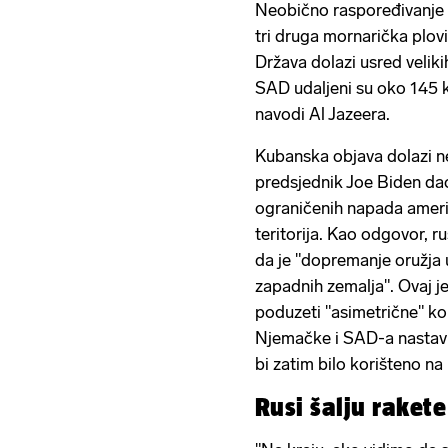
Neobično raspoređivanje
tri druga mornarička plovi
Država dolazi usred veliki
SAD udaljeni su oko 145 ki
navodi Al Jazeera.
Kubanska objava dolazi n
predsjednik Joe Biden dao
ograničenih napada ameri
teritorija. Kao odgovor, r
da je "dopremanje oružja 
zapadnih zemalja". Ovaj j
poduzeti "asimetrične" k
Njemačke i SAD-a nastavil
bi zatim bilo korišteno na
Rusi šalju raket