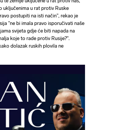
u te zemlje uključene u rat protiv nas,
no uključenima u rat protiv Ruske
vo postupiti na isti način", rekao je
ija "ne bi imala pravo isporučivati ​​naše
ijama svijeta gdje će biti napada na
alja koje to rade protiv Rusije?".
kako dolazak ruskih plovila ne