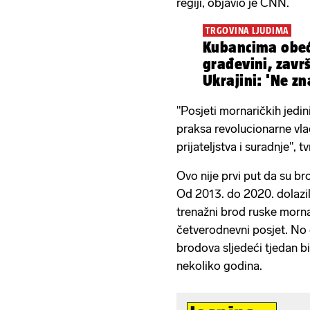
regiji, objavio je CNN.
TRGOVINA LJUDIMA
Kubancima obeć
građevini, završ
Ukrajini: 'Ne zn
"Posjeti mornaričkih jedin
praksa revolucionarne vl
prijateljstva i suradnje", 
Ovo nije prvi put da su b
Od 2013. do 2020. dolazil
trenažni brod ruske morna
četverodnevni posjet. No č
brodova sljedeći tjedan bit
nekoliko godina.