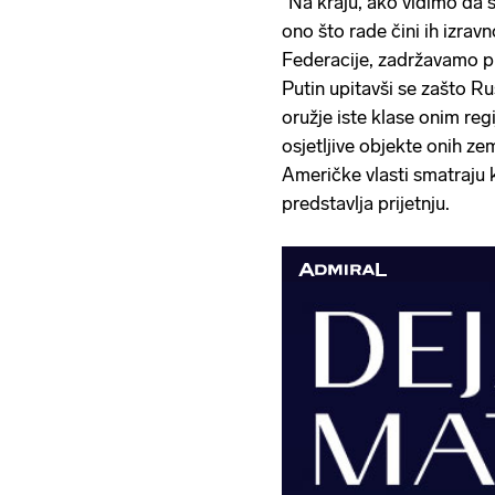
"Na kraju, ako vidimo da s
ono što rade čini ih izrav
Federacije, zadržavamo pra
Putin upitavši se zašto Rus
oružje iste klase onim reg
osjetljive objekte onih zem
Američke vlasti smatraju 
predstavlja prijetnju.