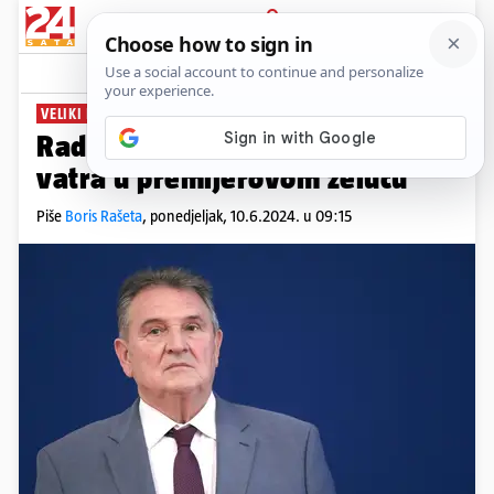
PRIJAVA
News
Komentari
4
VELIKI INTERVJU
PLUS+
Radimir Čačić: DP je goruća
vatra u premijerovom želucu
Piše
Boris Rašeta
,
ponedjeljak, 10.6.2024. u 09:15