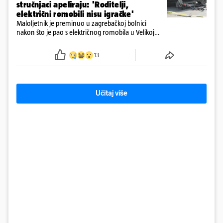
stručnjaci apeliraju: 'Roditelji,
električni romobili nisu igračke'
Maloljetnik je preminuo u zagrebačkoj bolnici
nakon što je pao s električnog romobila u Velikoj
Gorici. Liječnici: ‘Ozljede su sve jezivije’
13
Učitaj više