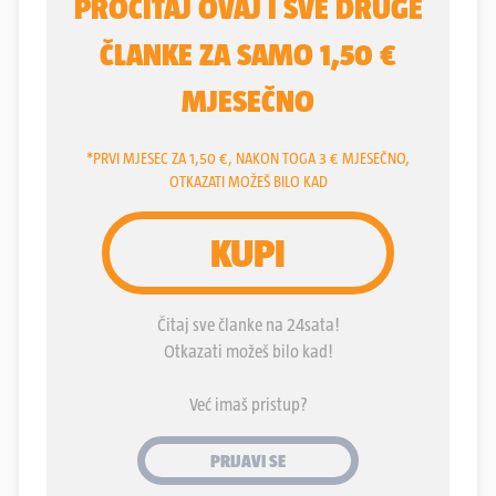
jednom nazvao “zemljom propuštenih prilika”.