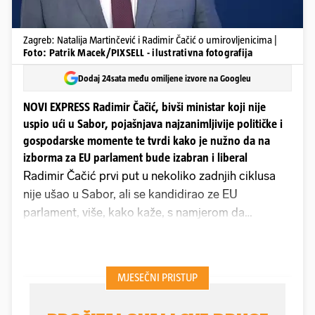
Zagreb: Natalija Martinčević i Radimir Čačić o umirovljenicima |
Foto: Patrik Macek/PIXSELL - ilustrativna fotografija
Dodaj 24sata među omiljene izvore na Googleu
NOVI EXPRESS Radimir Čačić, bivši ministar koji nije
uspio ući u Sabor, pojašnjava najzanimljivije političke i
gospodarske momente te tvrdi kako je nužno da na
izborma za EU parlament bude izabran i liberal
Radimir Čačić prvi put u nekoliko zadnjih ciklusa
nije ušao u Sabor, ali se kandidirao ze EU
parlament, više, kako kaže, s namjerom da
pomogne liberale, nego da u njega i uđe. Iskusan i
pragmatičan, izrazito operativan, iza sebe je
ostavio dva megaprojekta trajne vrijednosti -
autocestu i POS, a s njim smo porazgovarali o
perspektivama ove Vlade i ove države, koju je