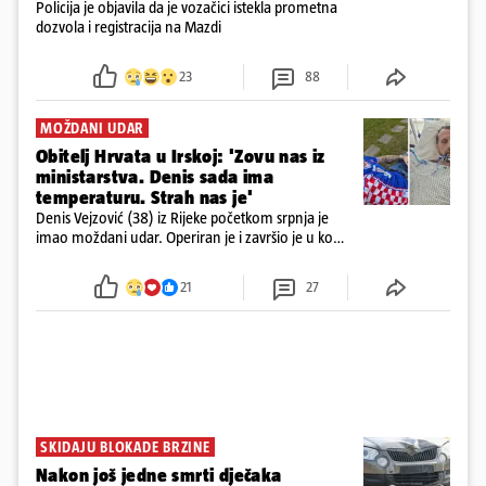
Policija je objavila da je vozačici istekla prometna
dozvola i registracija na Mazdi
23
88
MOŽDANI UDAR
Obitelj Hrvata u Irskoj: 'Zovu nas iz
ministarstva. Denis sada ima
temperaturu. Strah nas je'
Denis Vejzović (38) iz Rijeke početkom srpnja je
imao moždani udar. Operiran je i završio je u komi.
Obitelj ga želi prebaciti u Hrvatsku, kažu kako
tamošnji liječnici ne vjeruju u oporavak: 'Imamo
21
27
72 sata'
SKIDAJU BLOKADE BRZINE
Nakon još jedne smrti dječaka