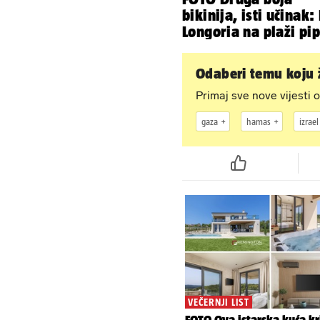
bikinija, isti učinak:
Longoria na plaži pi
svoje zanosne oblin
Odaberi temu koju ž
Primaj sve nove vijesti o
gaza
hamas
izrael