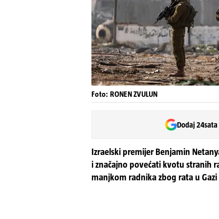
Foto: RONEN ZVULUN
Dodaj 24sata
Izraelski premijer Benjamin Netanya
i značajno povećati kvotu stranih r
manjkom radnika zbog rata u Gazi