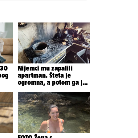
 30
Nijemci mu zapalili
bog
apartman. Šteta je
ogromna, a potom ga je
iraju
šokirao i e-mail od
Bookinga
FOTO Žena s