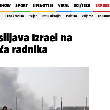
SHOW
SPORT
LIFE&STYLE
VIRAL
SCI/TECH
EXPRES
e
Crna kronika
Svijet
Rat u Ukrajini
Politika
Vrijeme
Kolumn
siljava Izrael na
ća radnika