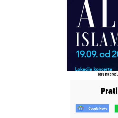
Igre na sreć
Prat