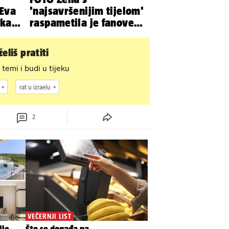
 Eva
'najsavršenijim tijelom'
pkala
raspametila je fanove
e
zaigranim fotkama iz
plićaka
eliš pratiti
 temi i budi u tijeku
rat u izraelu
2