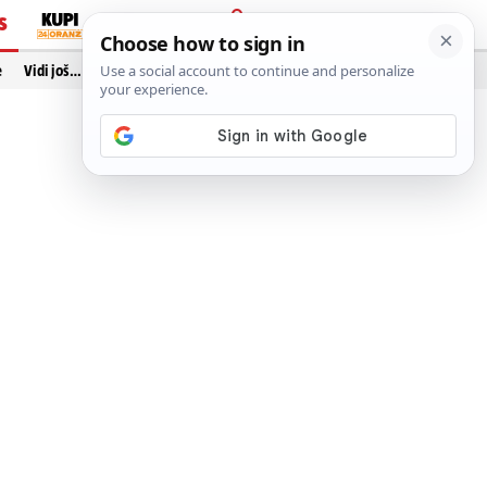
S
PRIJAVA
e
Vidi još…