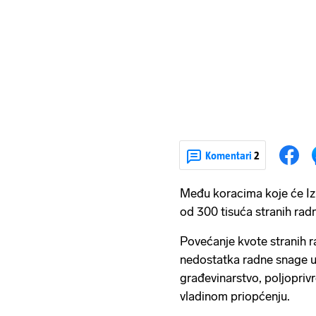
Komentari
2
Među koracima koje će Izr
od 300 tisuća stranih radn
Povećanje kvote stranih r
nedostatka radne snage u 
građevinarstvo, poljopriv
vladinom priopćenju.