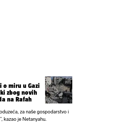
i o miru u Gazi
čki zbog novih
da na Rafah
poduzeća, za naše gospodarstvo i
”, kazao je Netanyahu.