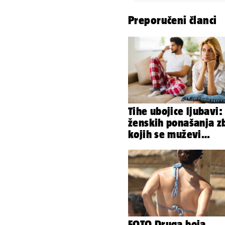
Preporučeni članci
Tihe ubojice ljubavi:
ženskih ponašanja z
kojih se muževi
emocionalno distanc
FOTO Druga boja