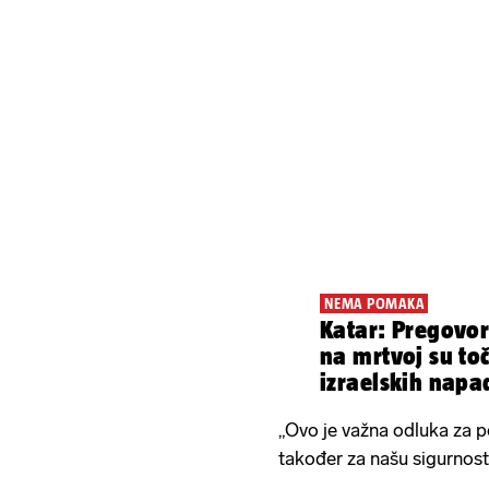
NEMA POMAKA
Katar: Pregovor
na mrtvoj su to
izraelskih napa
„Ovo je važna odluka za 
također za našu sigurnost