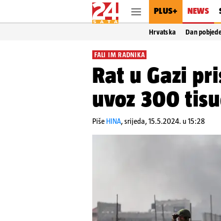
PLUS+
NEWS
Hrvatska
Dan pobjed
FALI IM RADNIKA
Rat u Gazi pri
uvoz 300 tisu
Piše
HINA
,
srijeda, 15.5.2024. u 15:28