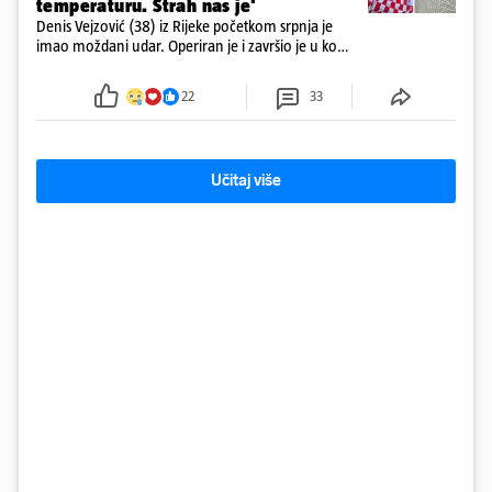
temperaturu. Strah nas je'
Denis Vejzović (38) iz Rijeke početkom srpnja je
imao moždani udar. Operiran je i završio je u komi.
Obitelj ga želi prebaciti u Hrvatsku, kažu kako
tamošnji liječnici ne vjeruju u oporavak: 'Imamo
22
33
72 sata'
Učitaj više