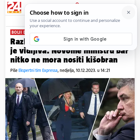
PRIJAVA
News
Komentari
4
BOLJI DANI ZA MORH?
PLUS+
Razlika Banožića i Anušića već
je vidljiva. Novome ministru bar
nitko ne mora nositi kišobran
Piše
Ekspertni tim Expressa
,
nedjelja, 10.12.2023. u 14:21