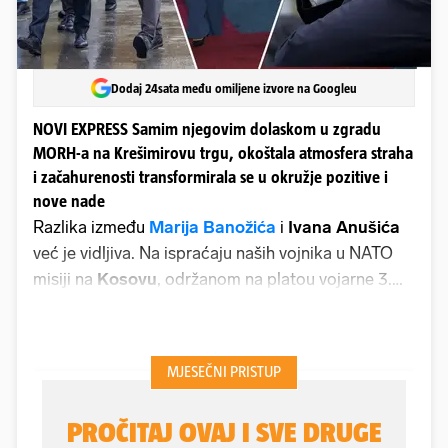
Dodaj 24sata među omiljene izvore na Googleu
NOVI EXPRESS Samim njegovim dolaskom u zgradu
MORH-a na Krešimirovu trgu, okoštala atmosfera straha
i začahurenosti transformirala se u okružje pozitive i
nove nade
Razlika između
Marija Banožića
i
Ivana Anušića
već je vidljiva. Na ispraćaju naših vojnika u NATO
misiji na
Kosovu
, održanom na platou vojarne 3.
gardijske u
Đakovu
, novi ministar obrane vojnički
je stajao i otrpio kišu. Bez ženskih držača
kišobrana kakve je imao bivši ministar. Mokar od
glave do pete ispratio je vojnike.