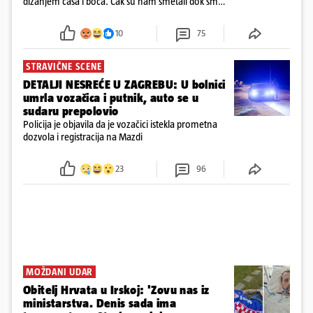
dizanjem čaša i boca. Čak su nam smetali dok smo
u panici kupili crijeva kako bismo pokušali ugasiti
požar, rekao je vlasnik
10
75
STRAVIČNE SCENE
DETALJI NESREĆE U ZAGREBU: U bolnici
umrla vozačica i putnik, auto se u
sudaru prepolovio
Policija je objavila da je vozačici istekla prometna
dozvola i registracija na Mazdi
23
96
MOŽDANI UDAR
Obitelj Hrvata u Irskoj: 'Zovu nas iz
ministarstva. Denis sada ima