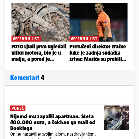
Komentari
4
POREČ
Nijemci mu zapalili apartman. Šteta
400.000 eura, a šokirao ga mail od
Bookinga
Oni su nastavili sa svojim jelom, nazdravljanjem,