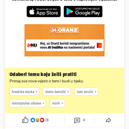
Odaberi temu koju želiš pratiti
Primaj sve nove vijesti o temi i budi u tijeku
hrvatska vojska
mario banožić
ivan anušić
ministarstvo obrane
morh
28
4