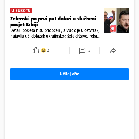
U SUBOTU
Zelenski po prvi put dolazi u službeni
posjet Srbiji
Detalji posjeta nisu priopćeni, a Vučić je u četvrtak,
najavljujući dolazak ukrajinskog šefa države, rekao
novinarima da imaju "više tema", među ostalim i
europski put Ukrajine i Srbije
2
5
Učitaj više