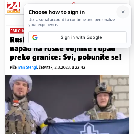
PRIJAVA
News
Komentari
65
'BILO NAS JE 45'
Ruski saboteri odgovorni su za
napad na ruske vojnike i upad
preko granice: Svi, pobunite se!
Piše
Ivan Štengl
,
četvrtak, 2.3.2023. u 22:42