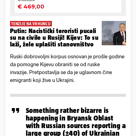
TENZIJE NA VRHUNCU
Putin: Nacistički teroristi pucali
su na civile u Rusiji! Kijev: To su
laži, žele uplašiti stanovništvo
Ruski dobrovoljni korpus osnovan je prošle godine
da pomogne Kijevu obraniti se od ruske
invazije. Pretpostavlja se da je uglavnom čine
emigranti koji žive u Ukrajini.
Something rather bizarre is
happening in Bryansk Oblast
with Russian sources reporting a
large group (±40) of Ukrainian