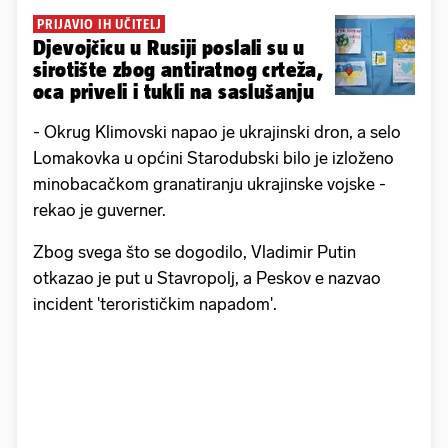
PRIJAVIO IH UČITELJ
Djevojčicu u Rusiji poslali su u
sirotište zbog antiratnog crteža,
oca priveli i tukli na saslušanju
- Okrug Klimovski napao je ukrajinski dron, a selo
Lomakovka u općini Starodubski bilo je izloženo
minobacačkom granatiranju ukrajinske vojske -
rekao je guverner.
Zbog svega što se dogodilo, Vladimir Putin
otkazao je put u Stavropolj, a Peskov e nazvao
incident 'terorističkim napadom'.