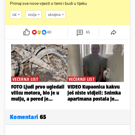
Primaj sve nove vijesti o temi i budi u tijeku
rat
rusija
ukrajina
40
65
Komentari
65