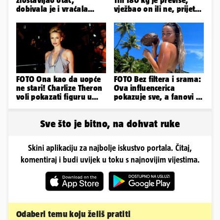
zlostavljao otac,
Tih 180 kg je previše,
dobivala je i vraćala
vježbao on ili ne, prijete
kilograme: 'Brutalno me
mu mnoge komplikacije
tukao šakama'
FOTO Ona kao da uopće
FOTO Bez filtera i srama:
ne stari! Charlize Theron
Ova influencerica
voli pokazati figuru u
pokazuje sve, a fanovi je
golišavim izdanjima...
naprosto obožavaju!
Sve što je bitno, na dohvat ruke
Skini aplikaciju za najbolje iskustvo portala. Čitaj,
komentiraj i budi uvijek u toku s najnovijim vijestima.
Odaberi temu koju želiš pratiti