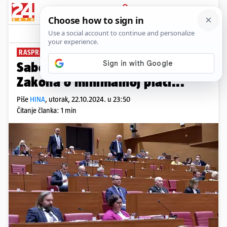
PRIJAVA
News
Komentari
1
RASPRAVA
Sabor u srijedu o izmjenama
Zakona o minimalnoj plaći...
Piše
HINA
,
utorak, 22.10.2024. u 23:50
Čitanje članka: 1 min