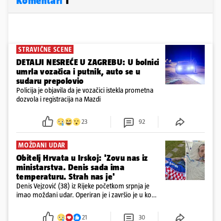
Komentari
1
STRAVIČNE SCENE
DETALJI NESREĆE U ZAGREBU: U bolnici
umrla vozačica i putnik, auto se u
sudaru prepolovio
Policija je objavila da je vozačici istekla prometna
dozvola i registracija na Mazdi
23
92
MOŽDANI UDAR
Obitelj Hrvata u Irskoj: 'Zovu nas iz
ministarstva. Denis sada ima
temperaturu. Strah nas je'
Denis Vejzović (38) iz Rijeke početkom srpnja je
imao moždani udar. Operiran je i završio je u komi.
Obitelj ga želi prebaciti u Hrvatsku, kažu kako
tamošnji liječnici ne vjeruju u oporavak: 'Imamo
21
30