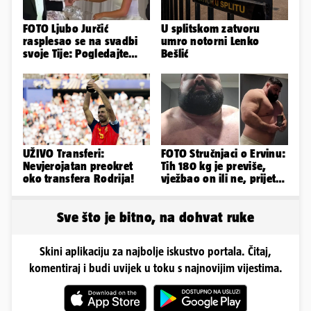
FOTO Ljubo Jurčić
U splitskom zatvoru
rasplesao se na svadbi
umro notorni Lenko
svoje Tije: Pogledajte
Bešlić
kako je izgledalo
vjenčanje...
UŽIVO Transferi:
FOTO Stručnjaci o Ervinu:
Nevjerojatan preokret
Tih 180 kg je previše,
oko transfera Rodrija!
vježbao on ili ne, prijete
mu mnoge komplikacije
Sve što je bitno, na dohvat ruke
Skini aplikaciju za najbolje iskustvo portala. Čitaj,
komentiraj i budi uvijek u toku s najnovijim vijestima.