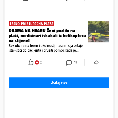
72 sata'
TEŠKO PRISTUPAČNA PLAŽA
DRAMA NA HVARU Ženi pozlilo na
plaži, medicinari iskakali iz helikoptera
na stijene!
Bez obzira na teren i okolnosti, naša misija ostaje
ista - stići do pacijenta i pružiti pomoć kada je
najpotrebnija - objavilo je Ministarstvo zdravstva na
Facebooku
2
19
Učitaj više