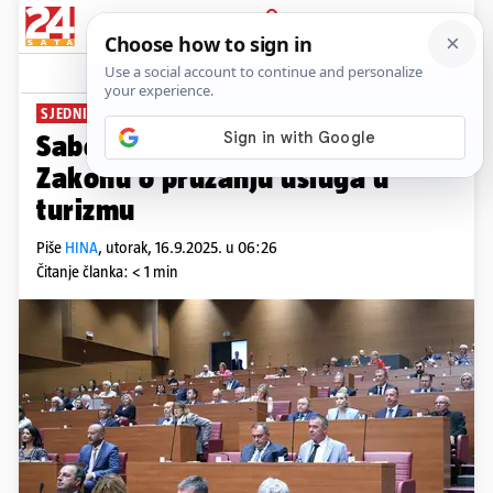
PRIJAVA
News
Komentari
1
SJEDNICA
Sabor u utorak o izmjenama
Zakonu o pružanju usluga u
turizmu
Piše
HINA
,
utorak, 16.9.2025. u 06:26
Čitanje članka: < 1 min