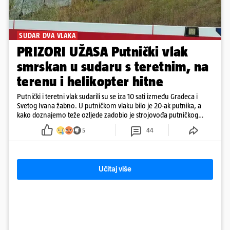
SUDAR DVA VLAKA
PRIZORI UŽASA Putnički vlak
smrskan u sudaru s teretnim, na
terenu i helikopter hitne
Putnički i teretni vlak sudarili su se iza 10 sati između Gradeca i
Svetog Ivana žabno. U putničkom vlaku bilo je 20-ak putnika, a
kako doznajemo teže ozljede zadobio je strojovođa putničkog
vlaka. Zatvoren je promet, a fotoreporteri Prigorskog objavili su
5
44
prve snimke s mjesta sudara
Učitaj više