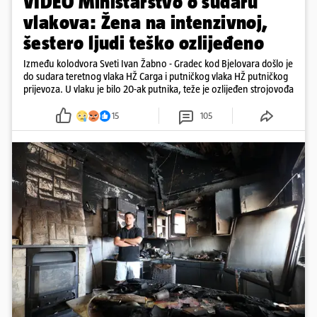
VIDEO Ministarstvo o sudaru
vlakova: Žena na intenzivnoj,
šestero ljudi teško ozlijeđeno
Između kolodvora Sveti Ivan Žabno - Gradec kod Bjelovara došlo je
do sudara teretnog vlaka HŽ Carga i putničkog vlaka HŽ putničkog
prijevoza. U vlaku je bilo 20-ak putnika, teže je ozlijeđen strojovođa
15
105