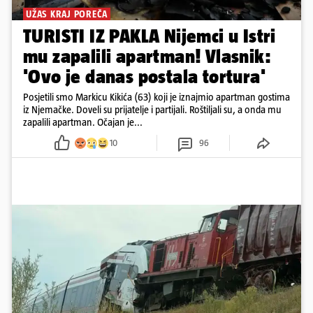
UŽAS KRAJ POREČA
TURISTI IZ PAKLA Nijemci u Istri
mu zapalili apartman! Vlasnik:
'Ovo je danas postala tortura'
Posjetili smo Markicu Kikića (63) koji je iznajmio apartman gostima
iz Njemačke. Doveli su prijatelje i partijali. Roštiljali su, a onda mu
zapalili apartman. Očajan je...
10
96