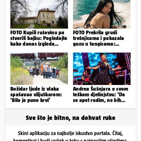
FOTO Kupili ruševinu pa
FOTO Prekrila grudi
stvorili bajku: Pogledajte
trešnjicama i pokazala
kako danas izgleda
guzu u tangicama:
dvorac u Zagorju
Ovako ljetuje bujna
Slavonka
Božidar ljude iz vlaka
Andrea Šušnjara o svom
spašavao viljuškarom:
teškom djetinjstvu: 'Da
'Bilo je puno krvi'
se opet rodim, ne bih
odabrala istu obitelj...'
Sve što je bitno, na dohvat ruke
Skini aplikaciju za najbolje iskustvo portala. Čitaj,
komentiraj i budi uvijek u toku s najnovijim vijestima.